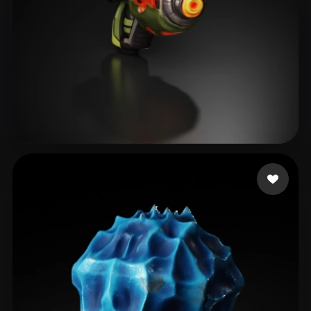
IGS_RD4
16 лайков