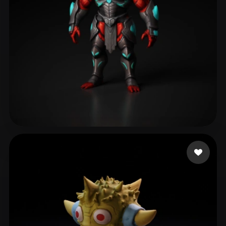
frefrefre
170 лайков