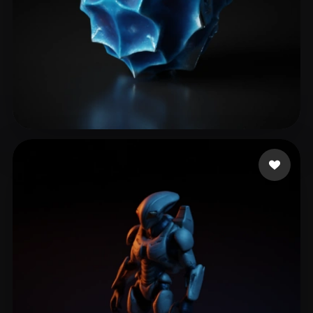
暴力 土豆丝
21 лайков