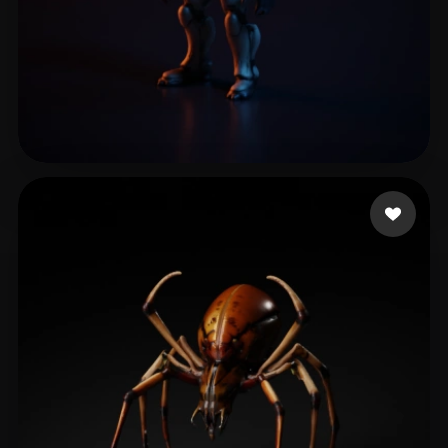
leo super
15 лайков