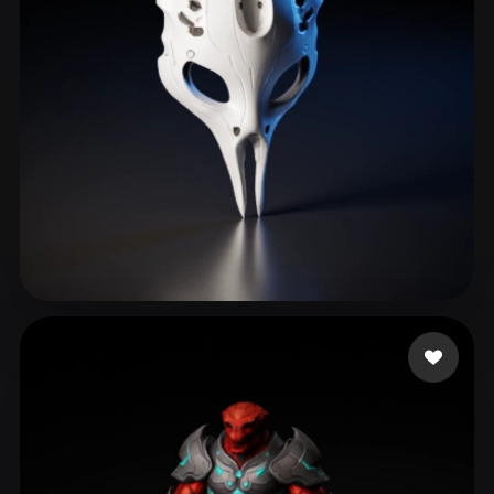
ComfyUI
21
Стили
Abstract
Anime
Cartoon
Cel-Shaded
Fantasy
Flat
Gothic
Hand-Painted
Industrial
Isometric
Low Poly
Medieval
Minimalist
Modern
Organic
Photorealistic
Wiewiorka Patrycja
143 лайков
Pixel Art
Realistic
Retro
Stylized
Voxel