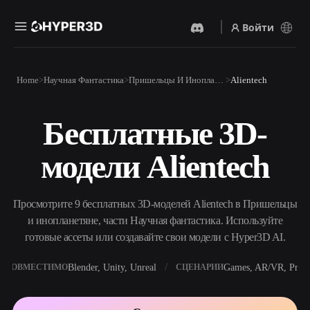
Войти
Продукты
Home
Научная Фантастика
Пришельцы И Инопланетяне
Alientech
Функции
Rodin
ChatAvatar
API
Бесплатные 3D-
Изображение В 3D
Текст В 3D
Цены
Загрузите изображение и
От текстового запроса к 3D-
получите 3D-объект
модели Alientech
объекту — мгновенно.
мгновенно.
Ресурсы
AI-Видеогенератор
AI-Генератор Изображений
Создавайте видео из текста
Генерируйте
Просмотрите 9 бесплатных 3D-моделей Alientech в Пришельцы
или изображений с
высококачественные визуал
помощью ИИ.
по простому запросу.
и инопланетяне, части Научная фантастика. Используйте
Сообщество
готовые ассеты или создавайте свои модели с Hyper3D AI.
API
Встройте наш креативный
ИИ в своё приложение или
Blender, Unity, Unreal
Games, AR/VR, Print
СОВМЕСТИМО
СЦЕНАРИИ
История
Исследования
Блог
рабочий процесс.
OmniCraft