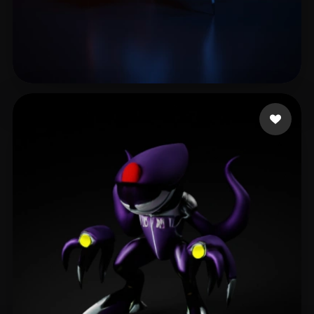
Xudox
9 лайков