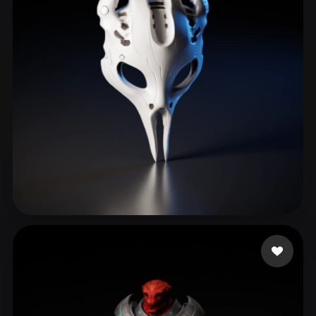
ComfyUI
21
Stile
Abstract
Anime
Cartoon
Cel-Shaded
Fantasy
Flat
Gothic
Hand-Painted
Industrial
Isometric
Low Poly
Medieval
Minimalist
Modern
Organic
Photorealistic
Pixel Art
Realistic
Retro
Stylized
Wiewiorka Patrycja
143 Likes
Voxel