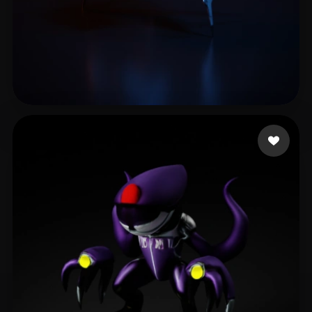
Xudox
9 Likes