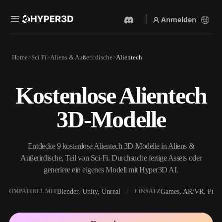
Anmelden
Produkte
Home
Sci Fi
Aliens & Außerirdische
Alientech
Funktionen
Rodin
ChatAvatar
API
Kostenlose Alientech
Bild Zu 3D
Text Zu 3D
Preise
Bild hochladen, sofort ein
Vom Text-Prompt zum 3D-
3D-Modelle
3D-Objekt erhalten.
Objekt — im Handumdrehen.
Ressourcen
KI-Bildgenerator
KI-Videogenerator
Generiere hochwertige
Erstelle Videos aus Text oder
Entdecke 9 kostenlose Alientech 3D-Modelle in Aliens &
Visuals aus einem einfachen
Bildern mit KI.
Prompt.
Außerirdische, Teil von Sci-Fi. Durchsuche fertige Assets oder
Community
generiere ein eigenes Modell mit Hyper3D AI.
API
Binde unsere kreative KI in
deine App oder deinen
Blender, Unity, Unreal
Games, AR/VR, Print
KOMPATIBEL MIT
EINSATZ
Story
Forschung
Blog
Workflow ein.
OmniCraft