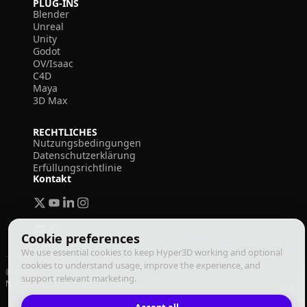
PLUG-INS
Blender
Unreal
Unity
Godot
OV/Isaac
C4D
Maya
3D Max
RECHTLICHES
Nutzungsbedingungen
Datenschutzerklärung
Erfüllungsrichtlinie
Kontakt
Cookie preferences
We use essential cookies to keep Hyper3D working and optional
cookies to understand usage, improve the experience, and
© 2026 Deemos Corporation. Alle Rechte vorbehalten
support relevant marketing.
Nutzungsbedingungen
Datenschutzrichtlinie
Erfüllungsrichtlinie
Deutsch