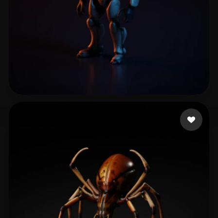
leo super
15 Likes