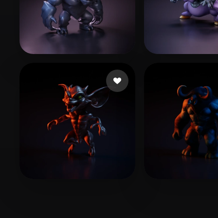
Ayçin Köksal
25 Likes
Michaeli Reuv
Ivanov Eugene
4 Likes
UncleV89
10 Li