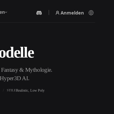
Anmelden
en
odelle
KI-Videogenerator
Erstelle Videos aus Text oder Bildern mit KI.
 Fantasy & Mythologie.
t Hyper3D AI.
Realistic, Low Poly
STILE
3D-Mesh-Editor