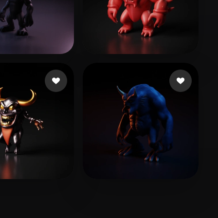
nroeder dylan
14 Likes
Mehler Alex
6 Likes
oku
4 Likes
Корнеев Владислав
10 Likes