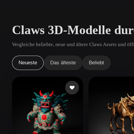
Anwendungsfälle
3D Printing
Animatio
Claws 3D-Modelle dur
NFT Creation
E-commer
Jewelry
Metaverse
Vergleiche beliebte, neue und ältere Claws Assets und öf
Design
Plug-Ins
Neueste
Das älteste
Beliebt
Blender
Unity
Unreal
God
Stile
Abstract
Anime
Cart
Hand-Painted
Industrial
Isome