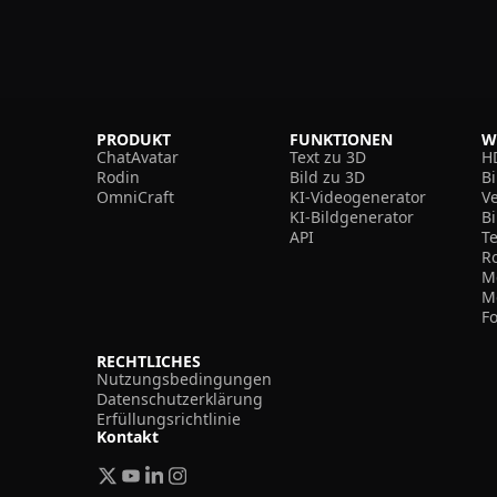
PRODUKT
FUNKTIONEN
W
ChatAvatar
Text zu 3D
H
Rodin
Bild zu 3D
B
OmniCraft
KI-Videogenerator
V
KI-Bildgenerator
B
API
T
R
M
M
F
RECHTLICHES
Nutzungsbedingungen
Datenschutzerklärung
Erfüllungsrichtlinie
Kontakt