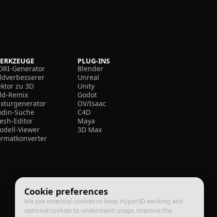
ERKZEUGE
PLUG-INS
DRI-Generator
Blender
ildverbesserer
Unreal
ektor zu 3D
Unity
ild-Remix
Godot
exturgenerator
OV/Isaac
odin-Suche
C4D
esh-Editor
Maya
odell-Viewer
3D Max
ormatkonverter
Cookie preferences
We use essential cookies to keep Hyper3D working and
optional cookies to understand usage, improve the