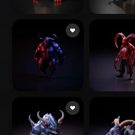
Organic
Photorealistic
Pixel
Sewer Tapes
167 Likes
puja ary
36 Lik
Al-3amri Ahmad
35 Likes
email burner
9 