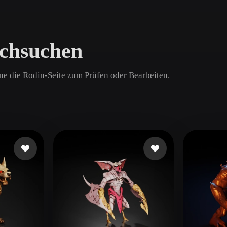
Game
n
Development
chsuchen
ce
VR/AR
Mechanical
fne die Rodin-Seite zum Prüfen oder Bearbeiten.
Engineering
ot
Maya
3DS Max
ComfyUI
oon
Cel-Shaded
Fantasy
tric
Low Poly
Medieval