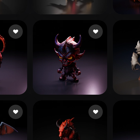
 Art
Realistic
Retro
es
alexis
26 Likes
Zhon
Likes
hsu huang wei
7 Likes
bend