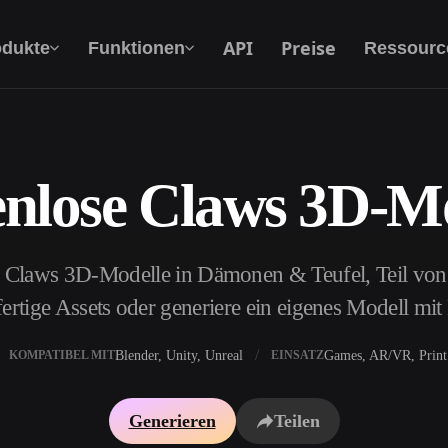
API
Preise
odukte
Funktionen
Ressourc
nlose Claws 3D-M
Text Zu 3D
Vom Text-Prompt zum 3D-Objekt — im
Handumdrehen.
e Claws 3D-Modelle in Dämonen & Teufel, Teil von
API
Binde unsere kreative KI in deine App oder
ertige Assets oder generiere ein eigenes Modell mi
deinen Workflow ein.
Blender, Unity, Unreal
Games, AR/VR, Print
KOMPATIBEL MIT
EINSATZ
erator
3D-Modellsuchmaschine
Generieren
Teilen
ator
SVG-zu-3D-Konverter