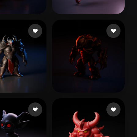
Stylized
Voxel
ghua Bu
16 Likes
Кирилл
42 Likes
vfx
9 Likes
Cuesta Adrian
11 Likes