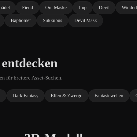
hädel
Fiend
Oni Maske
Imp
Devil
Widder
Baphomet
Sukkubus
Devil Mask
 entdecken
n für breitere Asset-Suchen.
n
Dark Fantasy
Elfen & Zwerge
Fantasiewelten