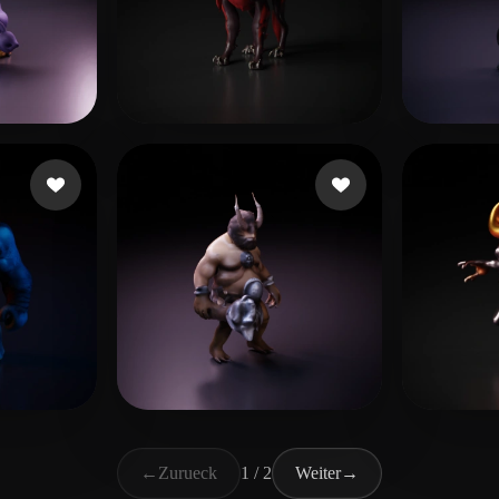
en
2 Likes
Jensen Michael
20 Likes
herge
kes
test4
7 Likes
ssg g
←
Zurueck
1 / 2
Weiter
→