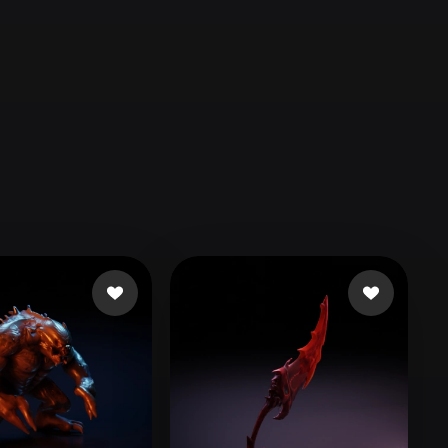
Automotive
Design
Character
Design
21
Flat
Gothic
Minimalist
Modern