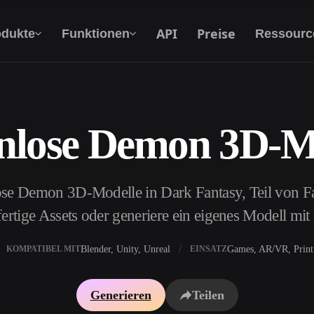
API
Preise
odukte
Funktionen
Ressourc
nlose Demon 3D-M
Text Zu 3D
Vom Text-Prompt zum 3D-Objekt — im
Handumdrehen.
ose Demon 3D-Modelle in Dark Fantasy, Teil von F
API
Binde unsere kreative KI in deine App oder
ertige Assets oder generiere ein eigenes Modell mi
deinen Workflow ein.
Blender, Unity, Unreal
Games, AR/VR, Print
KOMPATIBEL MIT
EINSATZ
erator
3D-Modellsuchmaschine
Generieren
Teilen
ator
SVG-zu-3D-Konverter