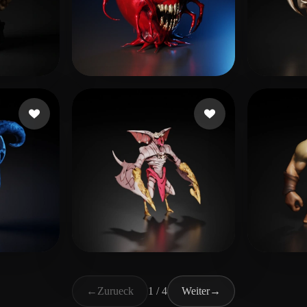
 Likes
Brossman Erik
46 Likes
Vince
ikes
alexis
26 Likes
Tonon
←
Zurueck
1 / 4
Weiter
→