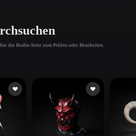
Game
n
Development
rchsuchen
ce
VR/AR
Mechanical
ffne die Rodin-Seite zum Prüfen oder Bearbeiten.
Engineering
ot
Maya
3DS Max
ComfyUI
oon
Cel-Shaded
Fantasy
tric
Low Poly
Medieval