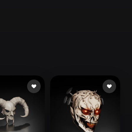
Automotive
Design
Character
Design
21
Flat
Gothic
Minimalist
Modern