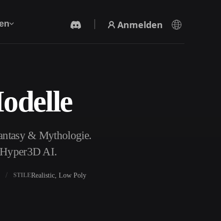
Anmelden
en
odelle
KI-Videogenerator
Erstelle Videos aus Text oder Bildern mit KI.
antasy & Mythologie.
t Hyper3D AI.
Realistic, Low Poly
STILE
3D-Mesh-Editor