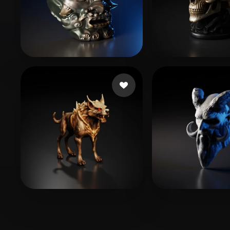
464211078@QQ.COM
34 Likes
dingwanqing
90
puja ary
36 Likes
rjusrjasda
31 L