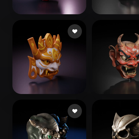
Organic
Photorealistic
Pixel
Spark Kevin
175 Likes
suppoert kaza
SDFSDGFD
110 Likes
rst20042155@