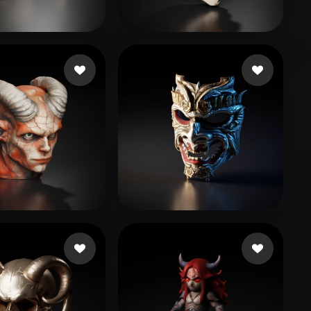
Stylized
Voxel
3080
250 Likes
ultrasproject06
47 Likes
n Rosh
125 Likes
gem dleta
126 Likes