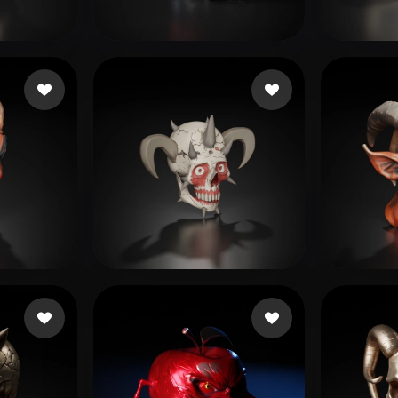
 Art
Realistic
Retro
n
135 Likes
Гарькавый Александр
45 Likes
Amir
2925.com
239 Likes
Marcelino Ícaro
42 Likes
Moha