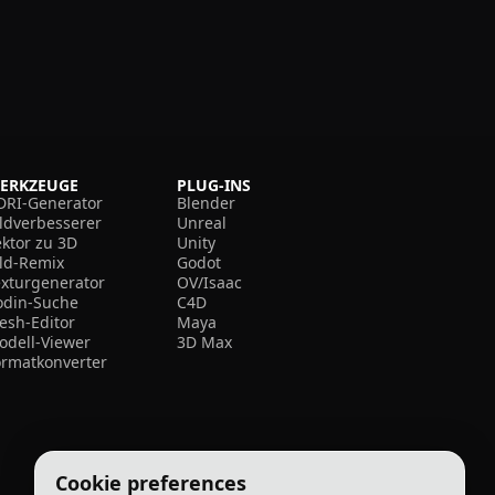
ERKZEUGE
PLUG-INS
DRI-Generator
Blender
ildverbesserer
Unreal
ektor zu 3D
Unity
ild-Remix
Godot
exturgenerator
OV/Isaac
odin-Suche
C4D
esh-Editor
Maya
odell-Viewer
3D Max
ormatkonverter
Cookie preferences