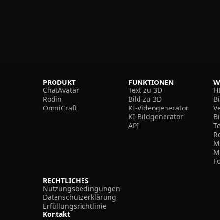
PRODUKT
FUNKTIONEN
W
ChatAvatar
Text zu 3D
H
Rodin
Bild zu 3D
B
OmniCraft
KI-Videogenerator
V
KI-Bildgenerator
B
API
T
R
M
M
F
RECHTLICHES
Nutzungsbedingungen
Datenschutzerklärung
Erfüllungsrichtlinie
Kontakt