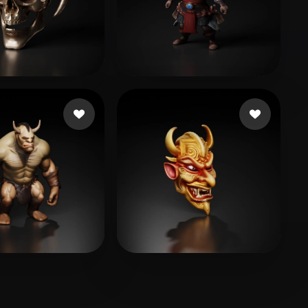
nt Ray Black Vr
73 Likes
GOD GEEK
37 Likes
é Reidi
60 Likes
Minervino Riccardo
17 Likes