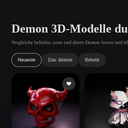
Anwendungsfälle
3D Printing
Animatio
Demon 3D-Modelle du
NFT Creation
E-commer
Jewelry
Metaverse
Vergleiche beliebte, neue und ältere Demon Assets und ö
Design
Plug-Ins
Neueste
Das älteste
Beliebt
Blender
Unity
Unreal
God
Stile
Abstract
Anime
Cart
Hand-Painted
Industrial
Isome