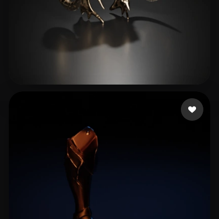
ohadi anoush
17 Likes