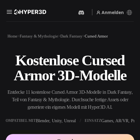
Anmelden
Produkte
Home
Fantasy & Mythologie
Dark Fantasy
Cursed Armor
Funktionen
Rodin
ChatAvatar
API
Kostenlose Cursed
Bild Zu 3D
Text Zu 3D
Preise
Bild hochladen, sofort ein
Vom Text-Prompt zum 3D-
Armor 3D-Modelle
3D-Objekt erhalten.
Objekt — im Handumdrehen.
Ressourcen
KI-Bildgenerator
KI-Videogenerator
Generiere hochwertige
Erstelle Videos aus Text oder
Entdecke 11 kostenlose Cursed Armor 3D-Modelle in Dark Fantasy,
Visuals aus einem einfachen
Bildern mit KI.
Prompt.
Teil von Fantasy & Mythologie. Durchsuche fertige Assets oder
Community
generiere ein eigenes Modell mit Hyper3D AI.
API
Binde unsere kreative KI in
deine App oder deinen
Blender, Unity, Unreal
Games, AR/VR, Print
KOMPATIBEL MIT
EINSATZ
Story
Forschung
Blog
Workflow ein.
OmniCraft