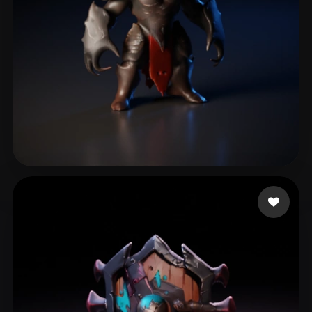
bendvfx
9 Likes