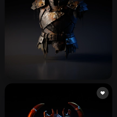
ComfyUI
21
Stile
Abstract
Anime
Cartoon
Cel-Shaded
Fantasy
Flat
Gothic
Hand-Painted
Industrial
Isometric
Low Poly
Medieval
Minimalist
Modern
Organic
Photorealistic
Pixel Art
Realistic
Retro
Stylized
GM Wanderson
44 Likes
Voxel