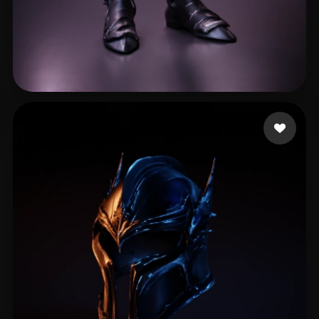
GêXis Kaio
16 Likes