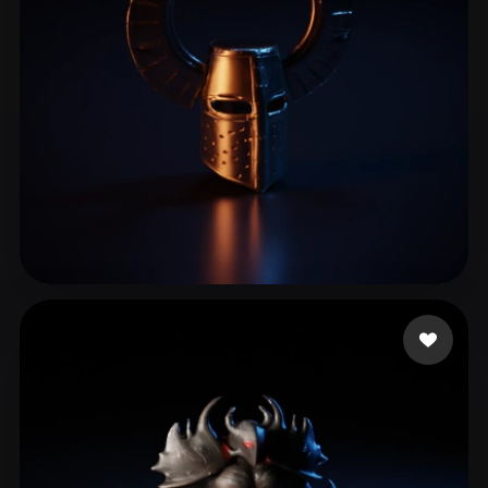
Błaznów Książę
11 Likes