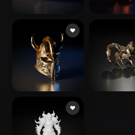
Organic
Photorealistic
Pixel
44 いいね
16 いいね
GM Wanderson
Steve
16 いいね
1
Thịnh DNT
ohadi anoush