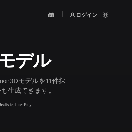
ログイン
3Dモデル
AI 動画生成
テキストや画像から、AIで動画を作成。
r 3Dモデルを11件探
デルも生成できます。
Realistic, Low Poly
3Dメッシュエディター