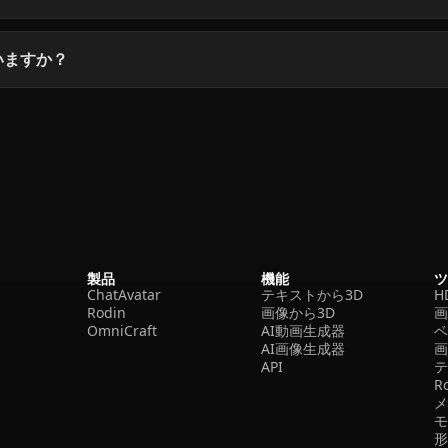
ていますか？
製品
機能
ChatAvatar
テキストから3D
H
Rodin
画像から3D
OmniCraft
AI動画生成器
ベ
AI画像生成器
API
R