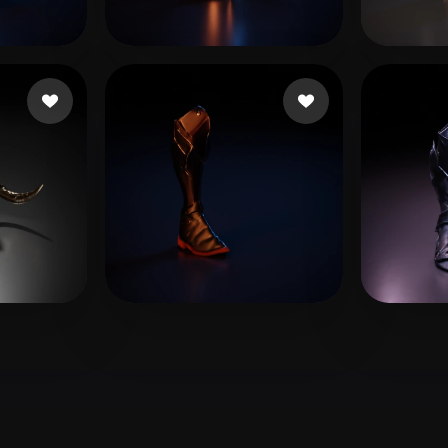
 Art
Realistic
Retro
11 いいね
Błaznów Książę
bend
7 いいね
7 いいね
kaio Kaio
GêXis