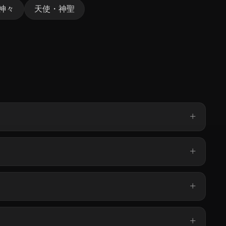
神々
天使・神聖