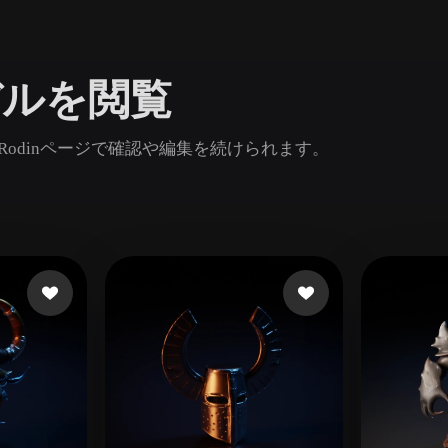
Game
n
Development
Dモデルを閲覧
ce
VR/AR
Mechanical
し、Rodinページで確認や編集を続けられます。
Engineering
ot
Maya
3DS Max
ComfyUI
oon
Cel-Shaded
Fantasy
tric
Low Poly
Medieval