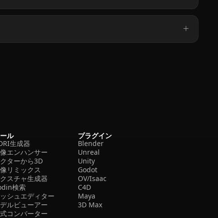
ツール
プラグイン
DRI生成器
Blender
画像エンハンサー
Unreal
クターから3D
Unity
画像リミックス
Godot
テクスチャ生成器
OV/Isaac
odin検索
C4D
メッシュエディター
Maya
モデルビューアー
3D Max
形式コンバーター