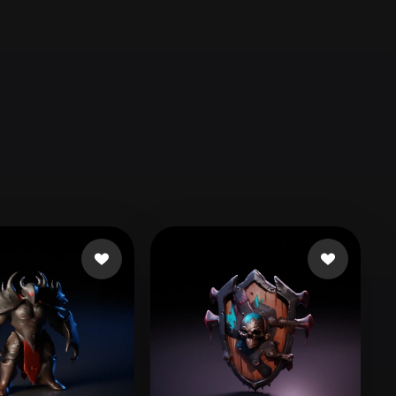
Automotive
Design
Character
Design
21
Flat
Gothic
Minimalist
Modern