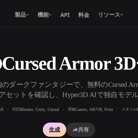
API
料金
製品
機能
リソース
ursed Armor 
テキストから 3D
テキストプロンプトから3Dオブジェク
トへ — 瞬時に。
API
ダークファンタジーで、無料のCursed Armo
私たちのクリエイティブAIを、あなたの
セットを確認し、Hyper3D AIで独自モ
アプリやワークフローに組み込みましょ
う。
BX
Blender, Unity, Unreal
Games, AR/VR, Print
対応
用途
スタイル
ェネレーター
3Dモデル検索エンジン
生成
共有
レーター
SVGから3Dへの変換ツール