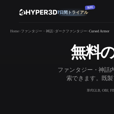
購読
製品
Home
ファンタジー・神話
ダークファンタジー
Cursed Armor
機能
Rodin
ChatAvatar
API
無料のC
画像から 3D
料金
写真をアップロードするだけで、3Dオ
ブジェクトが瞬時に完成。
リソース
ファンタジー・神話内の
AI 画像生成
シンプルなプロンプトから、高品質なビ
索できます。既製ア
ジュアルを生成。
コミュニティ
GLB, OBJ, F
形式
OmniCraft
ストーリー
研究
ブログ
AI画像リミックス
AIテクスチャジ
AI画像エンハンサー
AI HDRIジェネ