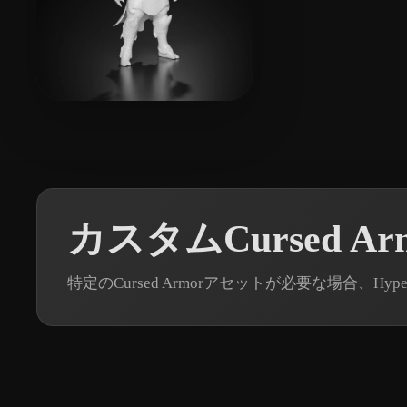
4 いいね
Zhang Allen
カスタムCursed A
特定のCursed Armorアセットが必要な場合、Hy