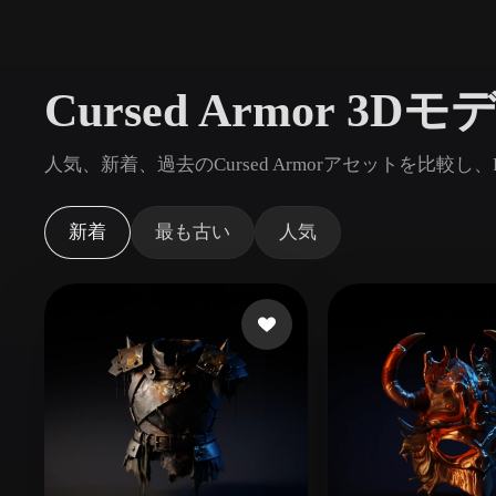
ユースケース
3D Printing
Animatio
Cursed Armor 3
NFT Creation
E-commer
Jewelry
Metaverse
人気、新着、過去のCursed Armorアセットを比較
Design
プラグイン
新着
最も古い
人気
Blender
Unity
Unreal
God
スタイル
Abstract
Anime
Cart
Hand-Painted
Industrial
Isome