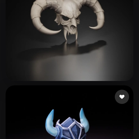
Amir3080
250 Likes