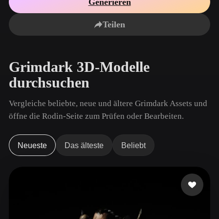
Generieren
Anwendungsfälle
KI-Bild-Remix
KI-HDRI-Generator
3D-Mesh-Editor
3D Printing
Animation
Teilen
KI-Bildverbesserer
3D-Modellsuchmaschine
Game
Automotive
KI-Texturengenerator
SVG-zu-3D-Konverter
Development
Design
Grimdark 3D-Modelle
NFT Creation
E-commerce
durchsuchen
Character
VR/AR
Design
Vergleiche beliebte, neue und ältere Grimdark Assets und
Metaverse
Jewelry Design
öffne die Rodin-Seite zum Prüfen oder Bearbeiten.
Mechanical
Engineering
Neueste
Das älteste
Beliebt
Plug-Ins
Blender
Unity
Unreal
Godot
Maya
3DS Max