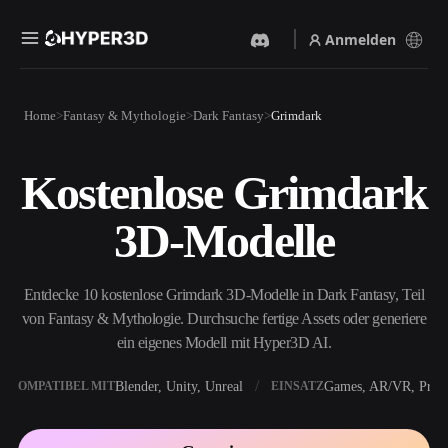
Anmelden
Produkte
Home
Fantasy & Mythologie
Dark Fantasy
Grimdark
Funktionen
Rodin
ChatAvatar
API
Kostenlose Grimdark
Bild Zu 3D
Text Zu 3D
Preise
Bild hochladen, sofort ein
Vom Text-Prompt zum 3D-
3D-Modelle
3D-Objekt erhalten.
Objekt — im Handumdrehen.
Ressourcen
KI-Bildgenerator
KI-Videogenerator
Generiere hochwertige
Erstelle Videos aus Text oder
Entdecke 10 kostenlose Grimdark 3D-Modelle in Dark Fantasy, Teil
Visuals aus einem einfachen
Bildern mit KI.
Prompt.
von Fantasy & Mythologie. Durchsuche fertige Assets oder generiere
Community
ein eigenes Modell mit Hyper3D AI.
API
Binde unsere kreative KI in
deine App oder deinen
Blender, Unity, Unreal
Games, AR/VR, Print
KOMPATIBEL MIT
EINSATZ
Story
Forschung
Blog
Workflow ein.
OmniCraft