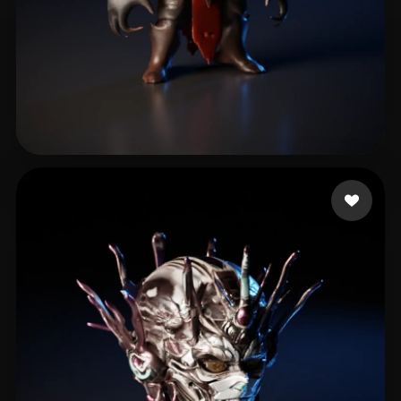
bendvfx
9 Likes