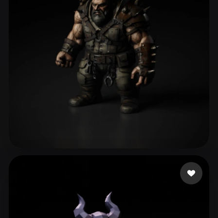
ComfyUI
21
Stile
Abstract
Anime
Cartoon
Cel-Shaded
Fantasy
Flat
Gothic
Hand-Painted
Industrial
Isometric
Low Poly
Medieval
Minimalist
Modern
Organic
Photorealistic
Pixel Art
Realistic
Retro
Stylized
tribug1234
95 Likes
Voxel