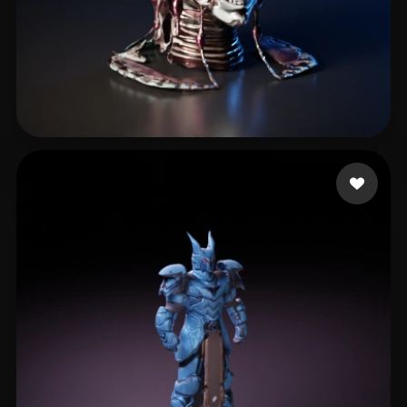
rfdsgtfj
4 Likes