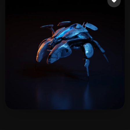
Xudox
9 лайков