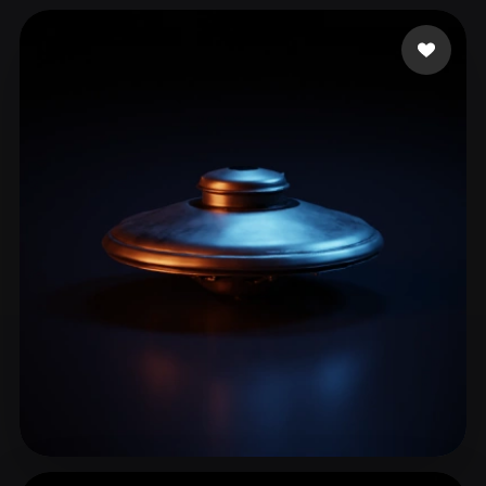
ComfyUI
21
Стили
Abstract
Anime
Cartoon
Cel-Shaded
Fantasy
Flat
Gothic
Hand-Painted
Industrial
Isometric
Low Poly
Medieval
Minimalist
Modern
Organic
Photorealistic
Pixel Art
Realistic
Retro
Stylized
Voxel