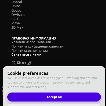
Unreal
Unity
Godot
OV/Isaac
C4D
Maya
3D Max
ПРАВОВАЯ ИНФОРМАЦИЯ
Условия использования
Политика конфиденциальности
Политика исполнения
Связаться с нами
Cookie preferences
We use essential cookies to keep Hyper3D working and optional
cookies to understand usage, improve the experience, and
© 2026 Deemos Corporation. Все права защищены
support relevant marketing.
Условия использования
Политика конфиденциальности
Политика исполнения
Accept all
Русский