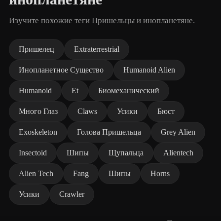
Изучите похожие теги Пришельцы и инопланетяне.
Пришелец
Extraterrestrial
Инопланетное Существо
Humanoid Alien
Humanoid
Et
Биомеханический
Много Глаз
Claws
Усики
Бюст
Exoskeleton
Голова Пришельца
Grey Alien
Insectoid
Шипы
Щупальца
Alientech
Alien Tech
Fang
Шипы
Horns
Усики
Crawler