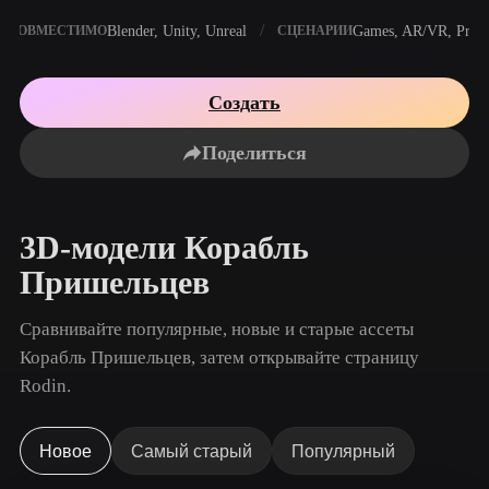
Сценарии Использования
AI-ремикс изображений
Генератор AI HDRI
Редактор 3D-мешей
Blender, Unity, Unreal
Games, AR/VR, Print
СОВМЕСТИМО
СЦЕНАРИИ
3D Printing
Animation
AI-улучшение изображений
Поисковик 3D-моделей
Game
Automotive
Генератор AI-текстур
Конвертер SVG в 3D
Создать
Development
Design
NFT Creation
E-commerce
Поделиться
Character
VR/AR
Design
3D-модели Корабль
Metaverse
Jewelry Design
Пришельцев
Mechanical
Engineering
Сравнивайте популярные, новые и старые ассеты
Корабль Пришельцев, затем открывайте страницу
Плагины
Rodin.
Blender
Unity
Unreal
Godot
Maya
3DS Max
Новое
Самый старый
Популярный