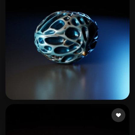
krishnanpc13
27 curtidas