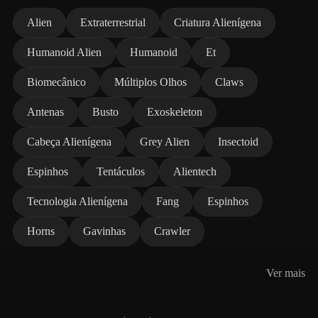
Alien
Extraterrestrial
Criatura Alienígena
Humanoid Alien
Humanoid
Et
Biomecânico
Múltiplos Olhos
Claws
Antenas
Busto
Exoskeleton
Cabeça Alienígena
Grey Alien
Insectoid
Espinhos
Tentáculos
Alientech
Tecnologia Alienígena
Fang
Espinhos
Horns
Gavinhas
Crawler
Ver mais