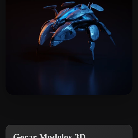
Xudox
9 curtidas
Gerar Modelos 3D