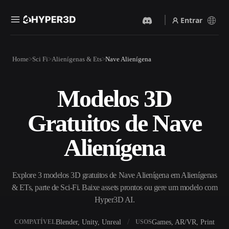
Entrar
Produtos
Home
Sci Fi
Alienígenas & Ets
Nave Alienígena
Recursos
Rodin
ChatAvatar
API
Modelos 3D
Imagem Para 3D
Texto Para 3D
Preços
Envie uma imagem e receba
Do prompt de texto ao objeto
Gratuitos de Nave
um objeto 3D na hora.
3D — na hora.
Recursos
Gerador De Imagens IA
Gerador De Vídeo IA
Alienígena
Gere visuais de alta qualidade
Crie vídeos a partir de texto
a partir de um prompt
ou imagens com IA.
simples.
Comunidade
Explore 3 modelos 3D gratuitos de Nave Alienígena em Alienígenas
API
& ETs, parte de Sci-Fi. Baixe assets prontos ou gere um modelo com
Integre nossa IA criativa ao
seu app ou fluxo de trabalho.
Hyper3D AI.
História
Pesquisa
Blog
OmniCraft
Blender, Unity, Unreal
Games, AR/VR, Print
COMPATÍVEL
USOS