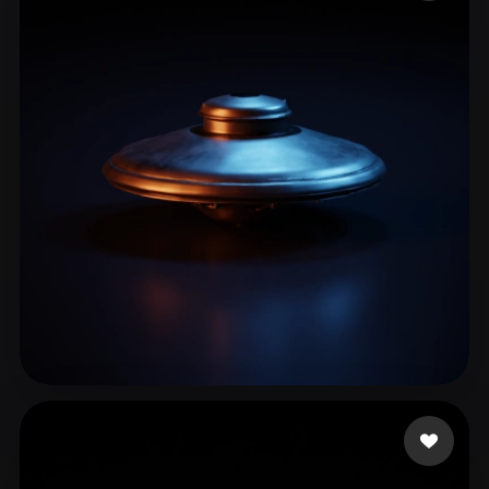
ComfyUI
21
Estilos
Abstract
Anime
Cartoon
Cel-Shaded
Fantasy
Flat
Gothic
Hand-Painted
Industrial
Isometric
Low Poly
Medieval
Minimalist
Modern
Organic
Photorealistic
Pixel Art
Realistic
Retro
Stylized
Voxel
Carotine Lou
15 curtidas