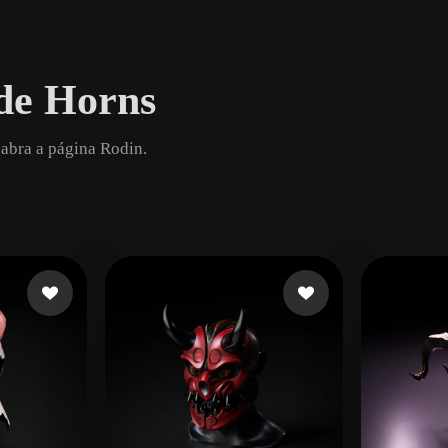
Game
n
Development
de Horns
ce
VR/AR
Mechanical
 abra a página Rodin.
Engineering
ot
Maya
3DS Max
ComfyUI
oon
Cel-Shaded
Fantasy
tric
Low Poly
Medieval