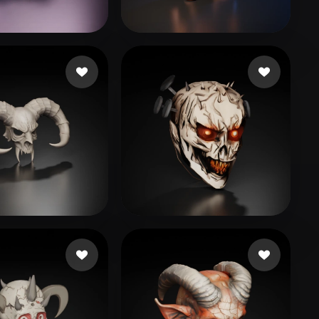
Stylized
Voxel
illaza Edgardo
52 curtidas
Morales Peter
22 curtidas
3080
250 curtidas
ultrasproject06
47 curtidas