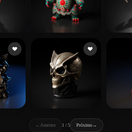
2925.com
239 curtidas
Sewer Tapes
167 curtidas
Marce
QQ.COM
34 curtidas
dingwanqing
90 curtidas
Illar
←
Anterior
1 / 5
Próximo
→