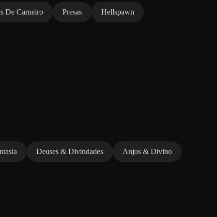
es De Carneiro
Presas
Hellspawn
tasia
Deuses & Divindades
Anjos & Divino