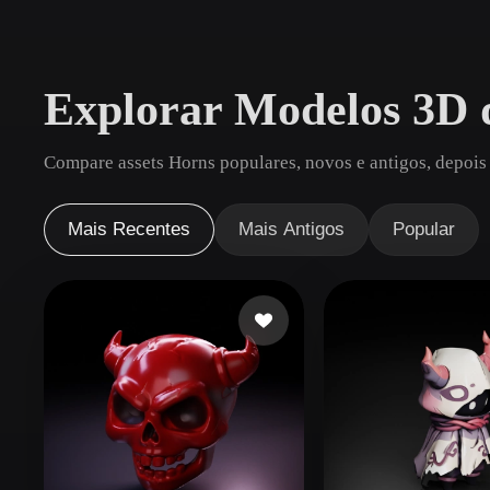
Casos De Uso
3D Printing
Animatio
Explorar Modelos 3D 
NFT Creation
E-commer
Jewelry
Metaverse
Compare assets Horns populares, novos e antigos, depois
Design
Plug-Ins
Mais Recentes
Mais Antigos
Popular
Blender
Unity
Unreal
God
Estilos
Abstract
Anime
Cart
Hand-Painted
Industrial
Isome