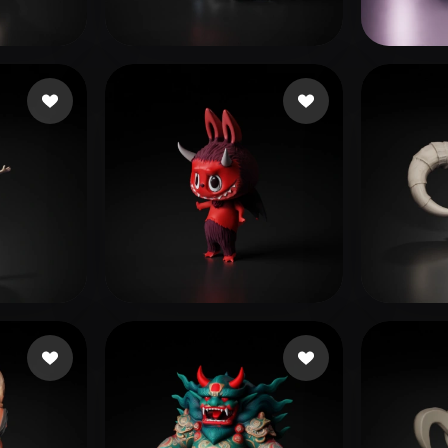
 Art
Realistic
Retro
n
135 curtidas
Гарькавый Александр
45 curtidas
Moqu
curtidas
ganta
187 curtidas
Amir