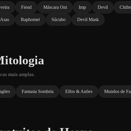
veira
Fiend
Máscara Oni
Imp
Devil
Chifr
Asas
Baphomet
Súcubo
Devil Mask
itologia
scas mais amplas.
agões
Fantasia Sombria
Elfos & Anões
Mundos de Fan