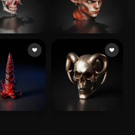
lino Ícaro
42 curtidas
Mohan Rosh
125 curtidas
ion Max
22 curtidas
Vincent Ray Black Vr
73 curtidas