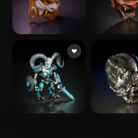
SDFSDGFD
110 curtidas
rst20042155@
fuckytc
139 curtidas
464211078@