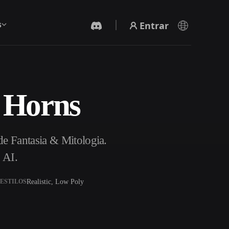
Entrar
s
 Horns
Gerador De Vídeo IA
Crie vídeos a partir de texto ou imagens com
IA.
e Fantasia & Mitologia.
 AI.
Realistic, Low Poly
ESTILOS
Editor de Malhas 3D