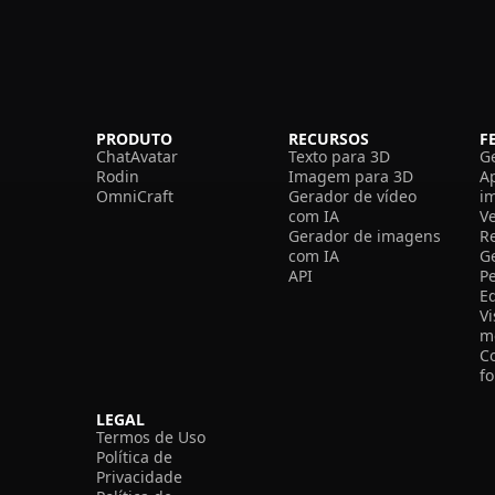
PRODUTO
RECURSOS
F
ChatAvatar
Texto para 3D
G
Rodin
Imagem para 3D
A
OmniCraft
Gerador de vídeo
i
com IA
V
Gerador de imagens
R
com IA
G
API
P
E
V
m
C
f
LEGAL
Termos de Uso
Política de
Privacidade