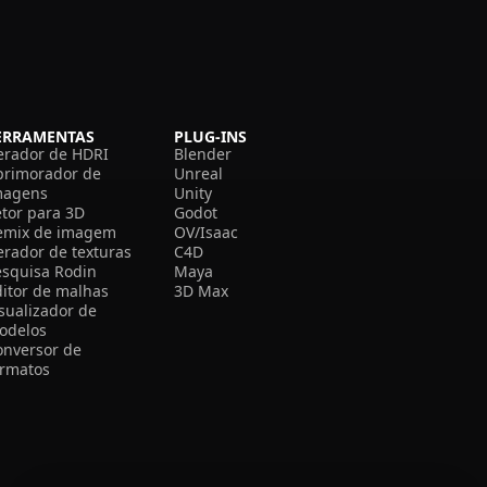
ERRAMENTAS
PLUG-INS
erador de HDRI
Blender
primorador de
Unreal
magens
Unity
etor para 3D
Godot
emix de imagem
OV/Isaac
erador de texturas
C4D
esquisa Rodin
Maya
ditor de malhas
3D Max
isualizador de
odelos
onversor de
ormatos