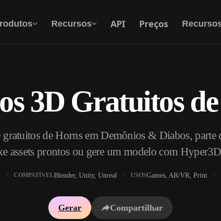
API
Preços
rodutos
Recursos
Recurso
os 3D Gratuitos de
Texto Para 3D
Do prompt de texto ao objeto 3D — na hora.
gratuitos de Horns em Demônios & Diabos, parte d
API
Integre nossa IA criativa ao seu app ou fluxo
xe assets prontos ou gere um modelo com Hyper3D
de trabalho.
Blender, Unity, Unreal
Games, AR/VR, Print
COMPATÍVEL
USOS
exturas IA
Motor de Busca de Modelos 3D
Gerar
Compartilhar
HDRI IA
Conversor de SVG para 3D