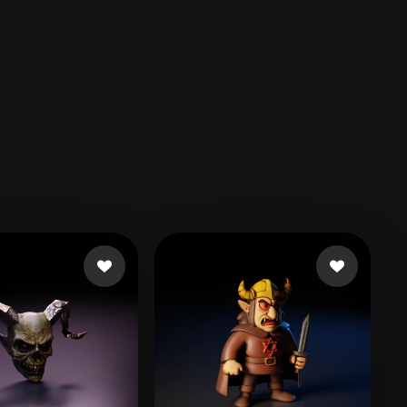
Automotive
Design
Character
Design
21
Flat
Gothic
Minimalist
Modern