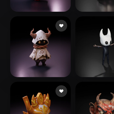
Organic
Photorealistic
Pixel
Spark Kevin
175 curtidas
suppoert kaza
singh Harvinder
295 curtidas
Boyko Vita
158 