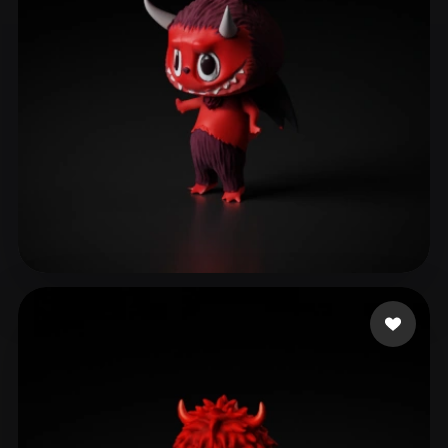
ComfyUI
21
Estilos
Abstract
Anime
Cartoon
Cel-Shaded
Fantasy
Flat
Gothic
Hand-Painted
Industrial
Isometric
Low Poly
Medieval
Minimalist
Modern
Organic
Photorealistic
ganta
187 curtidas
Pixel Art
Realistic
Retro
Stylized
Voxel