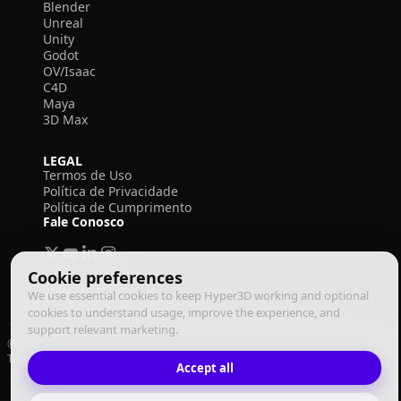
Blender
Unreal
Unity
Godot
OV/Isaac
C4D
Maya
3D Max
LEGAL
Termos de Uso
Política de Privacidade
Política de Cumprimento
Fale Conosco
Cookie preferences
We use essential cookies to keep Hyper3D working and optional
cookies to understand usage, improve the experience, and
support relevant marketing.
© 2026 Deemos Corporation. Todos os direitos reservados
Termos de Uso
Política de Privacidade
Política de Cumprimento
Português
Accept all