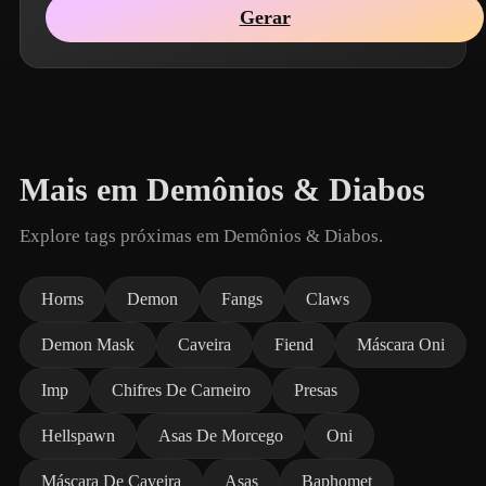
Gerar
Mais em Demônios & Diabos
Explore tags próximas em Demônios & Diabos.
Horns
Demon
Fangs
Claws
Demon Mask
Caveira
Fiend
Máscara Oni
Imp
Chifres De Carneiro
Presas
Hellspawn
Asas De Morcego
Oni
Máscara De Caveira
Asas
Baphomet