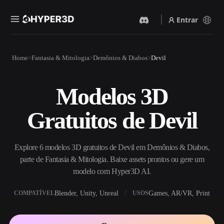
Entrar
Produtos
Home
Fantasia & Mitologia
Demônios & Diabos
Devil
Recursos
Rodin
ChatAvatar
API
Modelos 3D
Imagem Para 3D
Texto Para 3D
Preços
Envie uma imagem e receba
Do prompt de texto ao objeto
Gratuitos de Devil
um objeto 3D na hora.
3D — na hora.
Recursos
Gerador De Imagens IA
Gerador De Vídeo IA
Gere visuais de alta qualidade
Crie vídeos a partir de texto
Explore 6 modelos 3D gratuitos de Devil em Demônios & Diabos,
a partir de um prompt
ou imagens com IA.
simples.
parte de Fantasia & Mitologia. Baixe assets prontos ou gere um
Comunidade
modelo com Hyper3D AI.
API
Integre nossa IA criativa ao
Blender, Unity, Unreal
Games, AR/VR, Print
COMPATÍVEL
USOS
seu app ou fluxo de trabalho.
História
Pesquisa
Blog
OmniCraft