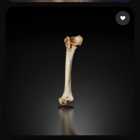
72 إعجابات
Macgyver Bry