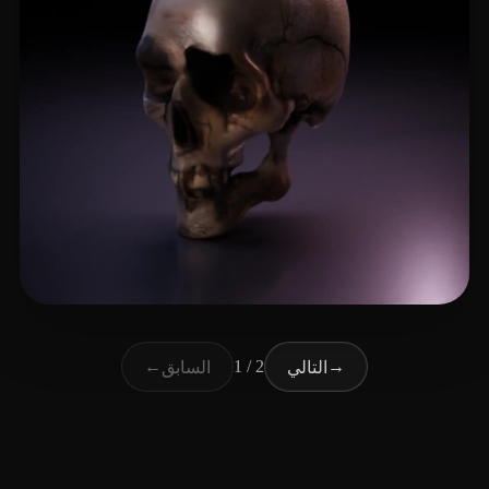
13 إعجابات
hudaduwahjdbaj
←
1 / 2
→
التالي
السابق