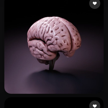
58 إعجابات
3d3d3r4rt45