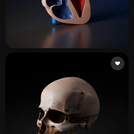
79 إعجابات
chocobar belmar alva