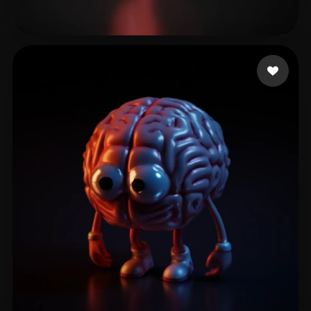
97 إعجابات
GB shantel