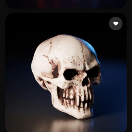
52 إعجابات
khazaleh muath