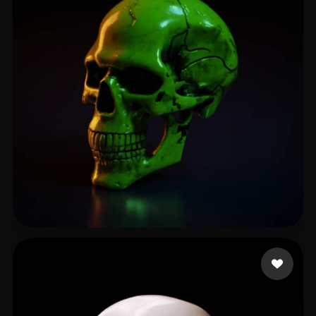
33 إعجابات
bsept