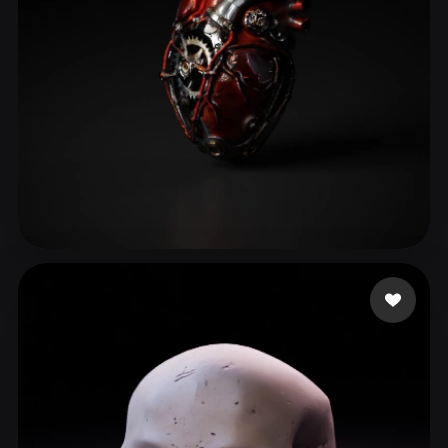
ComfyUI
21
الأنماط
Abstract
Anime
Cartoon
Cel-Shaded
Fantasy
Flat
Gothic
Hand-Painted
Industrial
Isometric
Low Poly
Medieval
Minimalist
Modern
Organic
Photorealistic
东篱把酒hjy
114 إعجابات
Pixel Art
Realistic
Retro
Stylized
Voxel