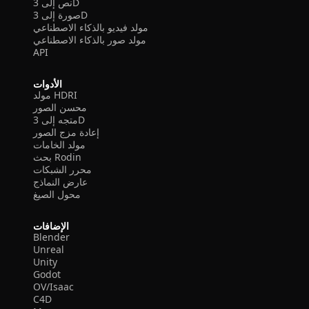
نص إلى 3D
صورة إلى 3D
مولد فيديو بالذكاء الاصطناعي
مولد صور بالذكاء الاصطناعي
API
الأدوات
مولد HDRI
محسن الصور
متجه إلى 3D
إعادة مزج الصور
مولد الخامات
بحث Rodin
محرر الشبكات
عارض النماذج
محول الصيغ
الإضافات
Blender
Unreal
Unity
Godot
OV/Isaac
C4D