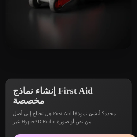
🖥️💻🐍🎨🔍🖌️
6 إعجابات
إنشاء نماذج First Aid
مخصصة
هل تحتاج إلى أصل First Aid محدد؟ أنشئ نموذجًا
عبر Hyper3D Rodin من نص أو صورة.