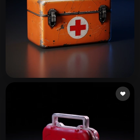
ComfyUI
21
الأنماط
Abstract
Anime
Cartoon
Cel-Shaded
Fantasy
Flat
Gothic
Hand-Painted
Industrial
Isometric
Low Poly
Medieval
Minimalist
Modern
Organic
Photorealistic
85 إعجابات
LazarheaD
Pixel Art
Realistic
Retro
Stylized
Voxel