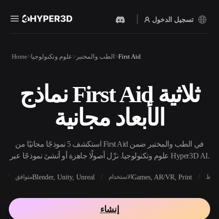
تسجيل الدخول
المنتجات
First Aid
الطب والمختبر
علوم وتكنولوجيا
Home
الميزات
Rodin
ChatAvatar
API
نماذج First Aid ثلاثية
نص إلى 3D
صورة إلى 3D
الأسعار
من موجّه نصي إلى كائن 3D —
ارفع صورة، واحصل على كائن
الأبعاد مجانية
على الفور.
3D على الفور.
الموارد
مولد الصور بالذكاء
مولد الفيديو بالذكاء
الاصطناعي
الاصطناعي
استكشف 5 نموذجًا مجانيًا من First Aid في الطب والمختبر ضمن
أنشئ صورًا عالية‑الجودة من
أنشئ مقاطع فيديو من نص أو
موجّه بسيط.
صور بالذكاء الاصطناعي.
علوم وتكنولوجيا. نزّل أصولًا جاهزة أو أنشئ نموذجًا عبر Hyper3D AI.
المجتمع
API
X
Blender, Unity, Unreal
Games, AR/VR, Print
أنماط
الاستخدام
متوافق
ادمج ذكاءنا الإبداعي في
تطبيقك أو سير عملك.
المدونة
الأبحاث
القصة
إنشاء
OmniCraft