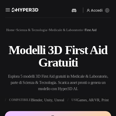
Accedi
Prodotti
Home
Scienza & Tecnologia
Medicale & Laboratorio
First Aid
Funzionalità
Rodin
ChatAvatar
API
Modelli 3D First Aid
Da Immagine A 3D
Da Testo A 3D
Prezzi
Carica un'immagine, ottieni
Dal prompt di testo
Gratuiti
un oggetto 3D all'istante.
all'oggetto 3D — all'istante.
Risorse
Generatore Di Immagini IA
Generatore Video IA
Genera immagini di alta
Crea video da testo o
Esplora 5 modelli 3D First Aid gratuiti in Medicale & Laboratorio,
qualità da un semplice
immagini con l'AI.
prompt.
parte di Scienza & Tecnologia. Scarica asset pronti o genera un
Community
modello con Hyper3D AI.
API
Integra la nostra AI creativa
nella tua app o nel tuo flusso
X
Blender, Unity, Unreal
Games, AR/VR, Print
COMPATIBILE
USI
Storia
Ricerca
Blog
di lavoro.
OmniCraft