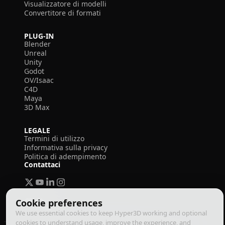
Visualizzatore di modelli
Convertitore di formati
PLUG-IN
Blender
Unreal
Unity
Godot
OV/Isaac
C4D
Maya
3D Max
LEGALE
Termini di utilizzo
Informativa sulla privacy
Politica di adempimento
Contattaci
Cookie preferences
We use essential cookies to keep Hyper3D working and optional
cookies to understand usage, improve the experience, and