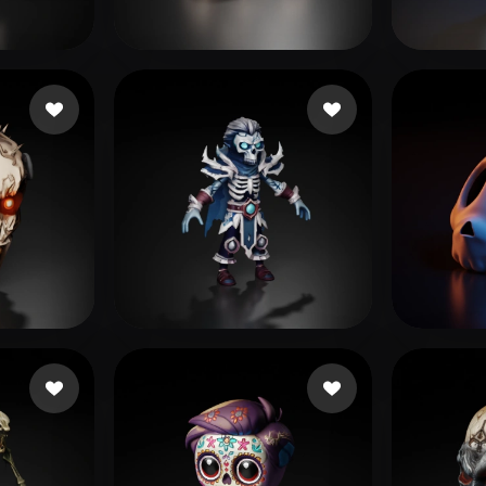
 Art
Realistic
Retro
pe TT & RBLX
372 mi piace
dương châu
153 mi piace
kings
曾 熹
47 mi piace
Batista Bruno
268 mi piace