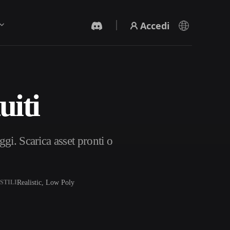
Accedi
uiti
Generatore Video IA
Crea video da testo o immagini con l'AI.
gi. Scarica asset pronti o
Realistic, Low Poly
STILI
Editor mesh 3D