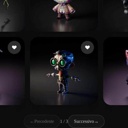
dam
163 mi piace
Fraro Lucka
83 mi piace
Piace
i piace
Dogmar666
28 mi piace
Gonza
←
Precedente
1 / 3
Successivo
→