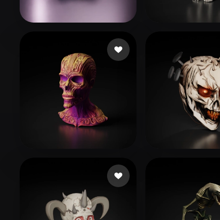
Organic
Photorealistic
Pixel
Moquillaza Edgardo
52 mi piace
@world2esca
Weder
72 mi piace
ultrasproject06