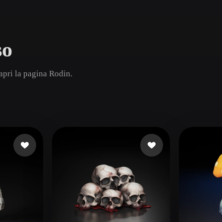
Game
n
Development
so
ce
VR/AR
Mechanical
apri la pagina Rodin.
Engineering
ot
Maya
3DS Max
ComfyUI
oon
Cel-Shaded
Fantasy
tric
Low Poly
Medieval