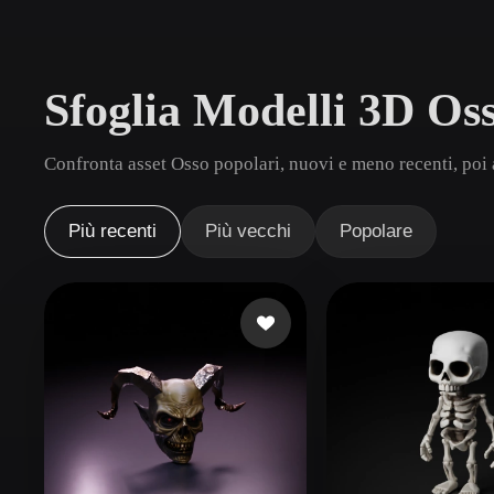
Casi D'uso
3D Printing
Animatio
Sfoglia Modelli 3D Os
NFT Creation
E-commer
Jewelry
Metaverse
Confronta asset Osso popolari, nuovi e meno recenti, poi 
Design
Plug-In
Più recenti
Più vecchi
Popolare
Blender
Unity
Unreal
God
Stili
Abstract
Anime
Cart
Hand-Painted
Industrial
Isome