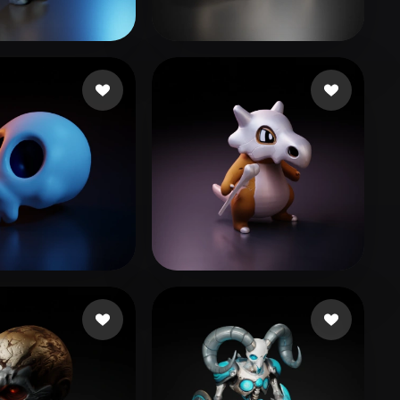
Stylized
Voxel
ton matthew
255 mi piace
Amir3080
250 mi piace
131 mi piace
Lee Chuk Yuen
302 mi piace