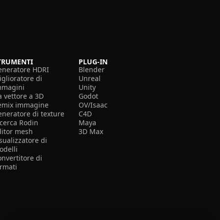
TRUMENTI
PLUG-IN
eneratore HDRI
Blender
glioratore di
Unreal
mmagini
Unity
a vettore a 3D
Godot
emix immagine
OV/Isaac
eneratore di texture
C4D
icerca Rodin
Maya
ditor mesh
3D Max
sualizzatore di
odelli
nvertitore di
ormati