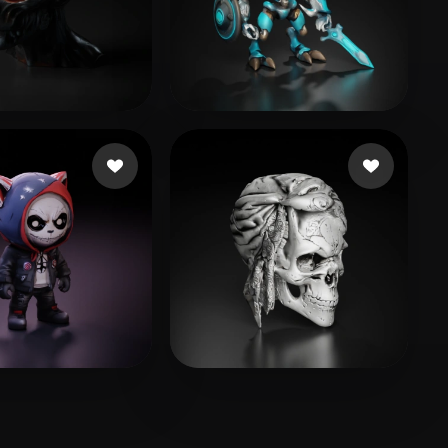
ntini Fabio
57 mi piace
fuckytc
139 mi piace
les Robert
52 mi piace
Max
33 mi piace