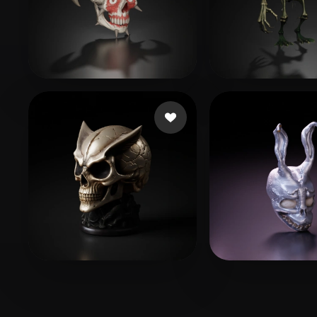
Marcelino Ícaro
42 mi piace
Bissonnette A
dingwanqing
90 mi piace
shroomziez
33 m