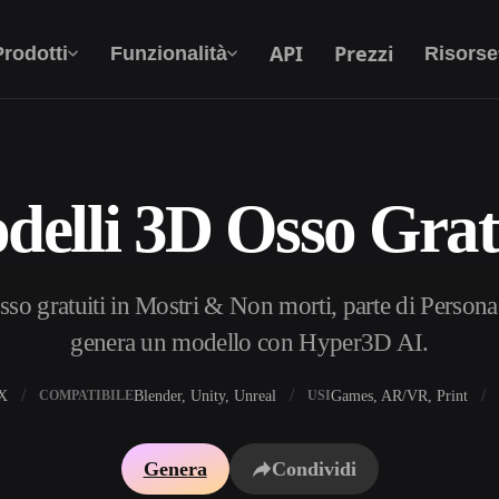
API
Prezzi
Prodotti
Funzionalità
Risorse
elli 3D Osso Grat
Da Testo A 3D
Dal prompt di testo all'oggetto 3D —
all'istante.
o gratuiti in Mostri & Non morti, parte di Personag
API
Integra la nostra AI creativa nella tua app o nel
genera un modello con Hyper3D AI.
tuo flusso di lavoro.
X
Blender, Unity, Unreal
Games, AR/VR, Print
COMPATIBILE
USI
i texture IA
Motore di ricerca per modelli 3D
Genera
Condividi
HDRI IA
Convertitore da SVG a 3D