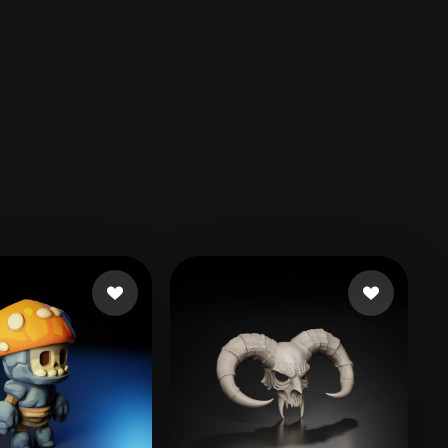
Automotive
Design
Character
Design
21
Flat
Gothic
Minimalist
Modern