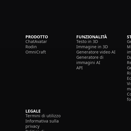
PRODOTTO
FUNZIONALITÀ
S
ChatAvatar
Testo in 3D
G
Rodin
Immagine in 3D
Mi
OmniCraft
Generatore video AI
i
Generatore di
D
immagini AI
R
API
G
R
E
Vi
m
Co
f
LEGALE
Termini di utilizzo
Informativa sulla
privacy