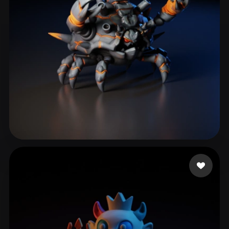
ComfyUI
21
Stili
Abstract
Anime
Cartoon
Cel-Shaded
Fantasy
Flat
Gothic
Hand-Painted
Industrial
Isometric
Low Poly
Medieval
Minimalist
Modern
Organic
Photorealistic
Wing
53 mi piace
Pixel Art
Realistic
Retro
Stylized
Voxel