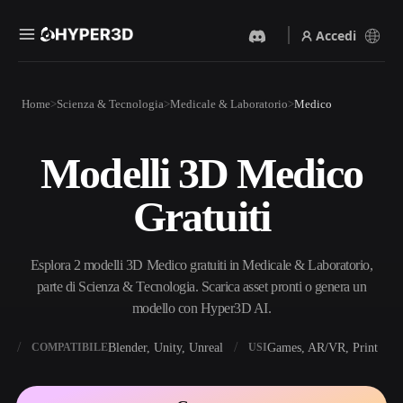
Accedi
Prodotti
Home
Scienza & Tecnologia
Medicale & Laboratorio
Medico
Funzionalità
Rodin
ChatAvatar
API
Modelli 3D Medico
Da Immagine A 3D
Da Testo A 3D
Prezzi
Carica un'immagine, ottieni
Dal prompt di testo
Gratuiti
un oggetto 3D all'istante.
all'oggetto 3D — all'istante.
Risorse
Generatore Di Immagini IA
Generatore Video IA
Genera immagini di alta
Crea video da testo o
Esplora 2 modelli 3D Medico gratuiti in Medicale & Laboratorio,
qualità da un semplice
immagini con l'AI.
prompt.
parte di Scienza & Tecnologia. Scarica asset pronti o genera un
Community
modello con Hyper3D AI.
API
Integra la nostra AI creativa
nella tua app o nel tuo flusso
X
Blender, Unity, Unreal
Games, AR/VR, Print
COMPATIBILE
USI
Storia
Ricerca
Blog
di lavoro.
OmniCraft