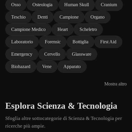
Osso
Osteologia
Human Skull
Cranium
Teschio
Denti
Campione
Organo
Campione Medico
Heart
Scheletro
Laboratorio
Forensic
Bottiglia
First Aid
Emergency
Cervello
Glassware
Biohazard
Vene
Apparato
Mostra altro
Esplora Scienza & Tecnologia
Sfoglia altre sottocategorie di Scienza & Tecnologia per
ricerche più ampie.