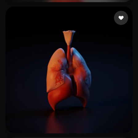
10 إعجابات
dg002@iubridge.com