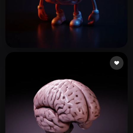
52 إعجابات
khazaleh muath