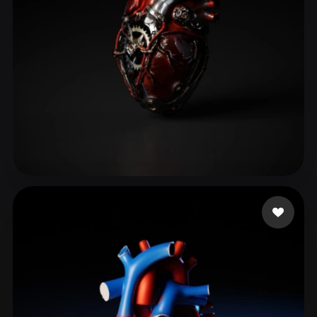
ComfyUI
21
الأنماط
Abstract
Anime
Cartoon
Cel-Shaded
Fantasy
Flat
Gothic
Hand-Painted
Industrial
Isometric
Low Poly
Medieval
Minimalist
Modern
Organic
Photorealistic
东篱把酒hjy
114 إعجابات
Pixel Art
Realistic
Retro
Stylized
Voxel