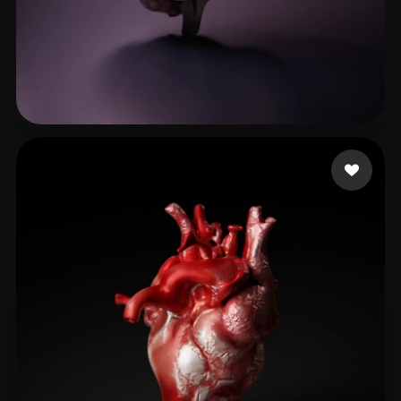
58 إعجابات
3d3d3r4rt45