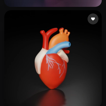
9 إعجابات
dg002@iubridge.com