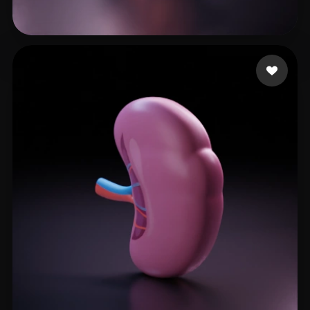
29 إعجابات
KeLoo