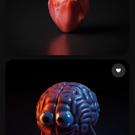
97 إعجابات
GB shantel