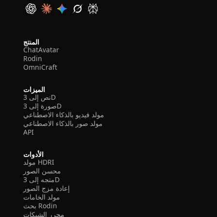
المنتج
ChatAvatar
Rodin
OmniCraft
الميزات
نص إلى 3D
صورة إلى 3D
مولد فيديو بالذكاء الاصطناعي
مولد صور بالذكاء الاصطناعي
API
الأدوات
مولد HDRI
محسن الصور
متجه إلى 3D
إعادة مزج الصور
مولد الخامات
بحث Rodin
محرر الشبكات