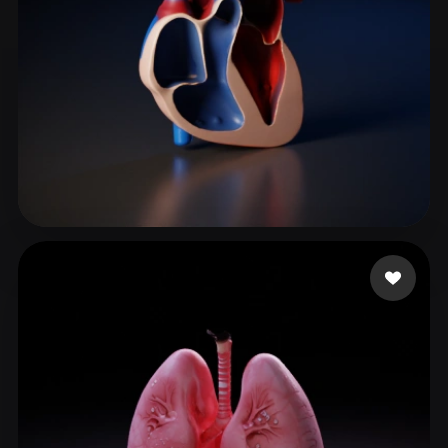
79 إعجابات
chocobar belmar alva