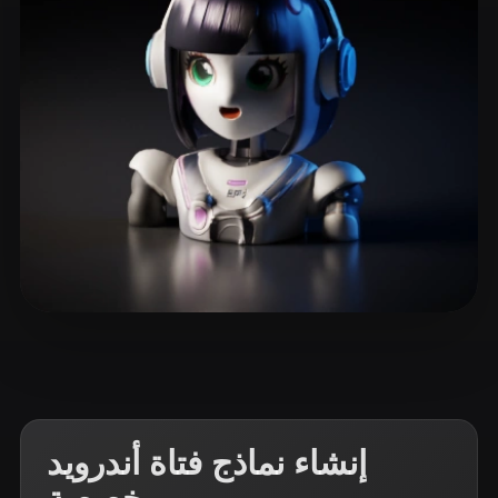
ComfyUI
21
الأنماط
Abstract
Anime
Cartoon
Cel-Shaded
Fantasy
Flat
Gothic
Hand-Painted
Industrial
Isometric
Low Poly
Medieval
Minimalist
Modern
Organic
Photorealistic
Pixel Art
Realistic
Retro
Stylized
6 إعجابات
Felipe Daniel
Voxel
إنشاء نماذج فتاة أندرويد