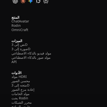
المنتج
ChatAvatar
Rodin
OmniCraft
الميزات
نص إلى 3D
صورة إلى 3D
مولد فيديو بالذكاء الاصطناعي
مولد صور بالذكاء الاصطناعي
API
الأدوات
مولد HDRI
محسن الصور
متجه إلى 3D
إعادة مزج الصور
مولد الخامات
بحث Rodin
محرر الشبكات
عارض النماذج