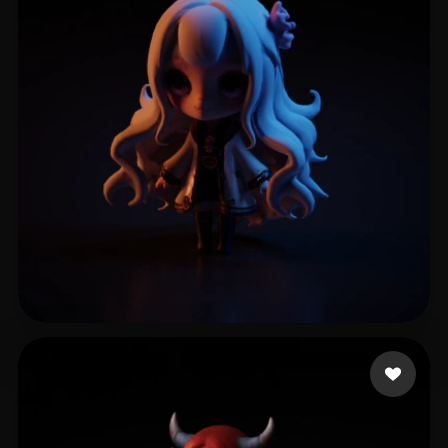
47 إعجابات
KalimbaPro