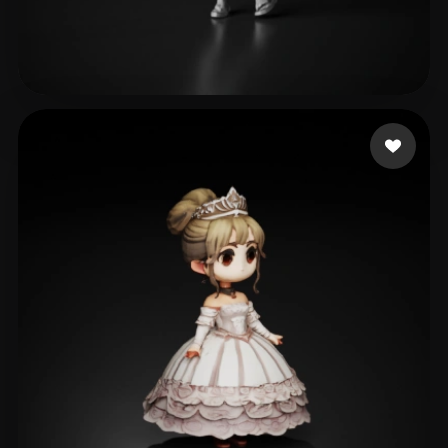
358 إعجابات
eEhyQx