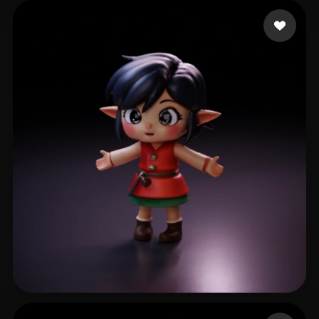
157 إعجابات
Demirtaş Hüseyin
97 إعجابات
soymilkww