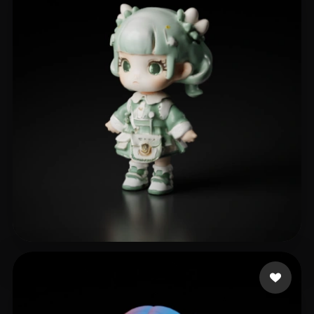
76 إعجابات
ediaths