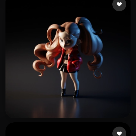
96 إعجابات
eEhyQx