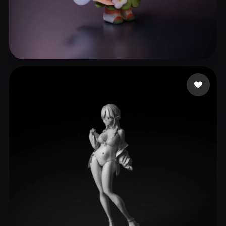
409 إعجابات
x