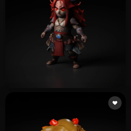
37 إعجابات
GOD GEEK