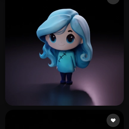
70 إعجابات
h s'y