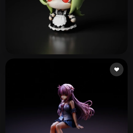
景
109 إعجابات