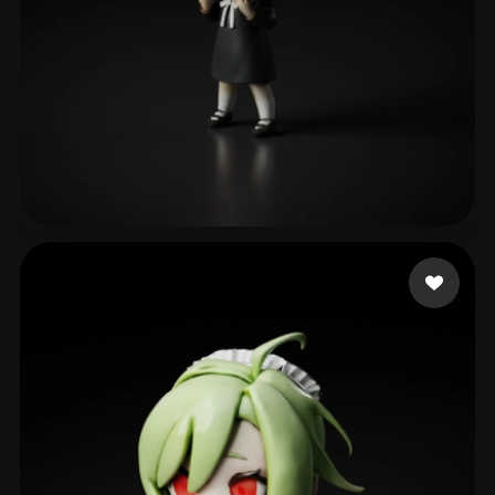
102 إعجابات
ave mujica