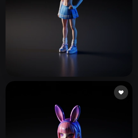
ComfyUI
21
الأنماط
Abstract
Anime
Cartoon
Cel-Shaded
Fantasy
Flat
Gothic
Hand-Painted
Industrial
Isometric
Low Poly
Medieval
Minimalist
Modern
Organic
Photorealistic
3 إعجابات
Fabricio GAMER
Pixel Art
Realistic
Retro
Stylized
Voxel