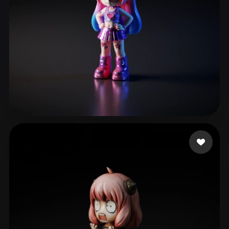
191 إعجابات
eEhyQx