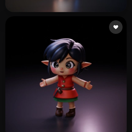
Demirtaş Hüseyin
157 mi piace