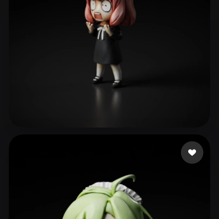
ave mujica
102 mi piace