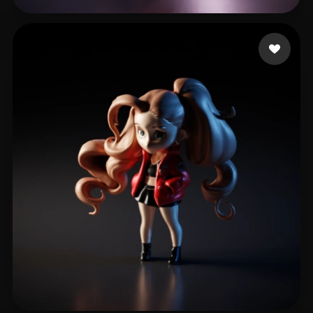
soymilkww
97 mi piace