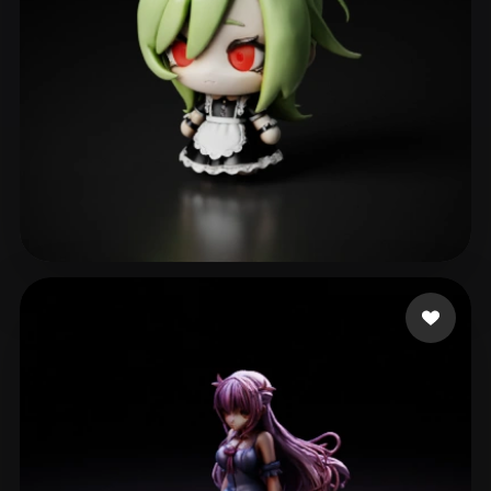
景
109 mi piace