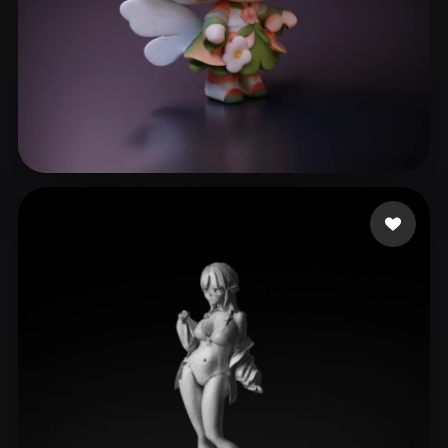
x
409 mi piace