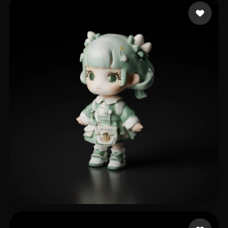
h s'y
70 mi piace
ediaths
76 mi piace