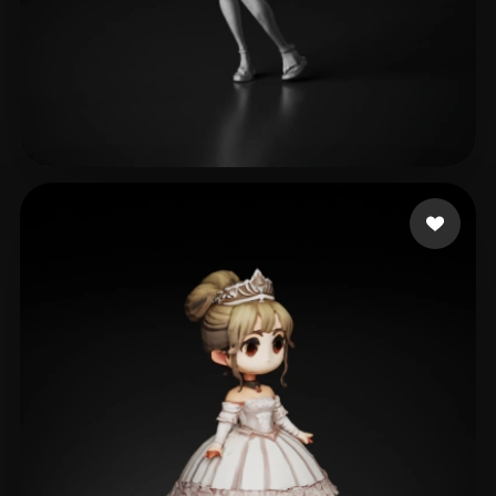
eEhyQx
358 mi piace