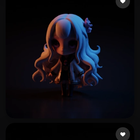
KalimbaPro
47 mi piace