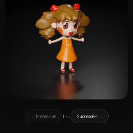
luna Luna
23 mi piace
←
Precedente
1 / 3
Successivo
→