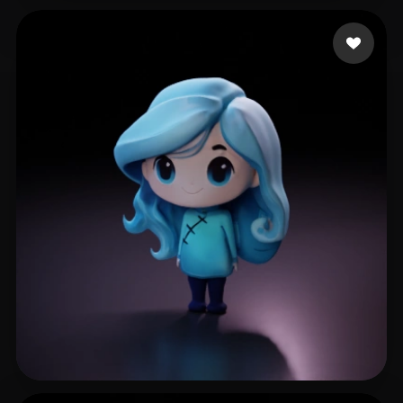
eEhyQx
96 mi piace