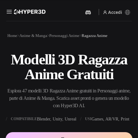
Accedi
Prodotti
Home
Anime & Manga
Personaggi Anime
Ragazza Anime
Funzionalità
Rodin
ChatAvatar
API
Modelli 3D Ragazza
Da Immagine A 3D
Da Testo A 3D
Prezzi
Carica un'immagine, ottieni
Dal prompt di testo
Anime Gratuiti
un oggetto 3D all'istante.
all'oggetto 3D — all'istante.
Risorse
Generatore Di Immagini IA
Generatore Video IA
Genera immagini di alta
Crea video da testo o
Esplora 47 modelli 3D Ragazza Anime gratuiti in Personaggi anime,
qualità da un semplice
immagini con l'AI.
prompt.
parte di Anime & Manga. Scarica asset pronti o genera un modello
Community
con Hyper3D AI.
API
Integra la nostra AI creativa
nella tua app o nel tuo flusso
X
Blender, Unity, Unreal
Games, AR/VR, Print
COMPATIBILE
USI
Storia
Ricerca
Blog
di lavoro.
OmniCraft