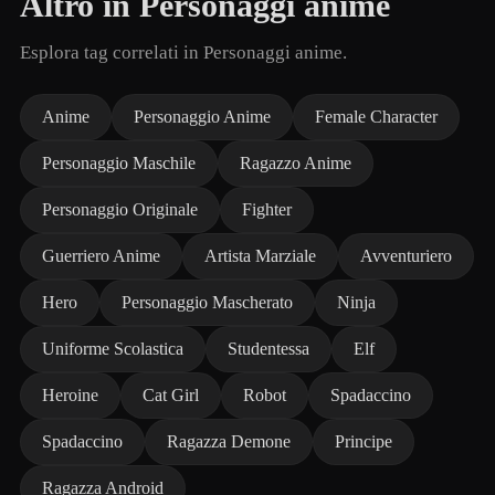
Altro in Personaggi anime
Esplora tag correlati in Personaggi anime.
Anime
Personaggio Anime
Female Character
Personaggio Maschile
Ragazzo Anime
Personaggio Originale
Fighter
Guerriero Anime
Artista Marziale
Avventuriero
Hero
Personaggio Mascherato
Ninja
Uniforme Scolastica
Studentessa
Elf
Heroine
Cat Girl
Robot
Spadaccino
Spadaccino
Ragazza Demone
Principe
Ragazza Android