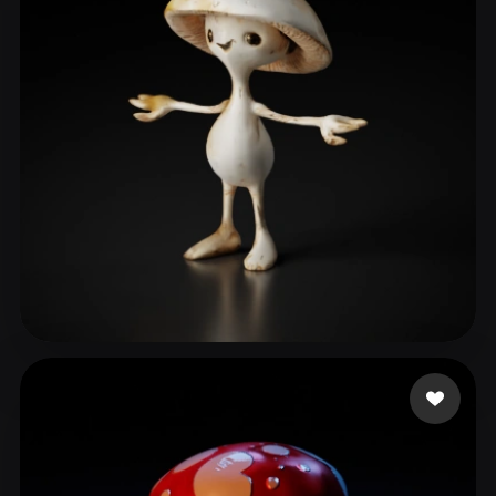
78 إعجابات
kaloo