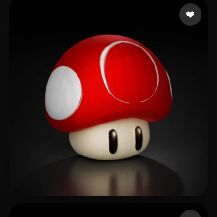
文 梓涵
25 إعجابات
20 إعجابات
xiyid80598