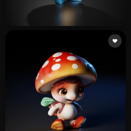
17 إعجابات
123GuitarHero456