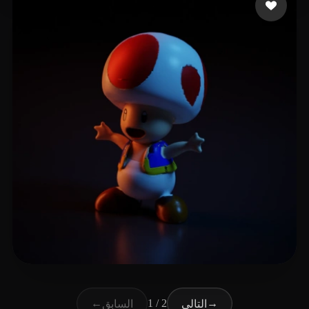
11 إعجابات
Sandy L
←
1 / 2
→
التالي
السابق