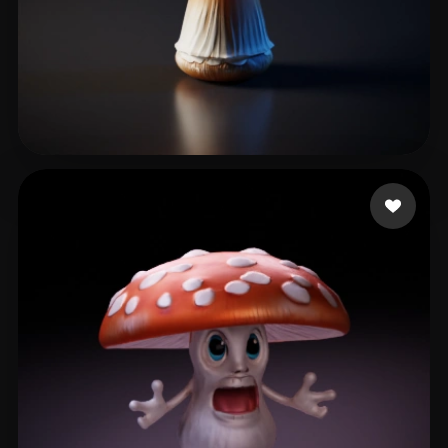
6 إعجابات
uustc