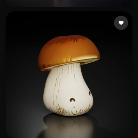
12 إعجابات
watted bassil