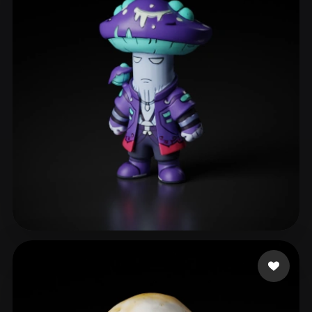
133 إعجابات
walters hennry