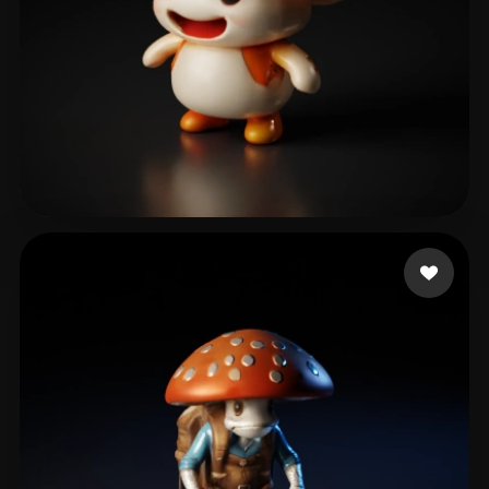
27 إعجابات
muddypuddlepaws