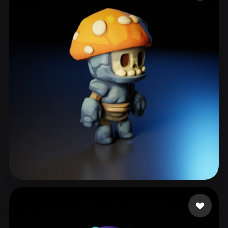
ComfyUI
21
الأنماط
Abstract
Anime
Cartoon
Cel-Shaded
Fantasy
Flat
Gothic
Hand-Painted
Industrial
Isometric
Low Poly
Medieval
Minimalist
Modern
Organic
Photorealistic
Pixel Art
Realistic
Retro
Stylized
Voxel
255 إعجابات
kingston matthew