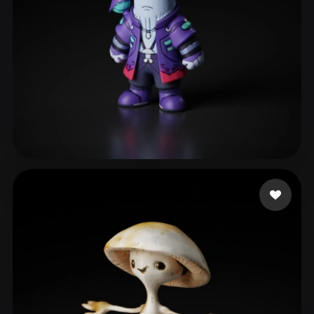
133 좋아요
walters hennry