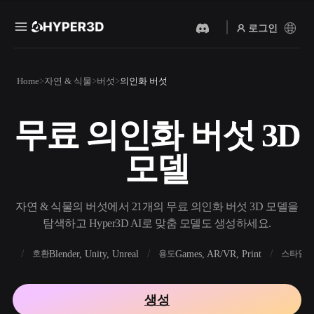
로그인
제품
Home
자연 & 식물
버섯
의인화 버섯
기능
Rodin
ChatAvatar
API
무료 의인화 버섯 3D
이미지를 3D로
텍스트를 3D로
요금
사진을 업로드하면 3D 오브
텍스트 프롬프트를 3D 오브
모델
젝트를 바로 받아보세요.
젝트로 — 즉시 변환.
리소스
AI 비디오 생성기
AI 이미지 생성기
AI로 텍스트나 이미지에서
간단한 프롬프트로 고품질
자연 & 식물의 버섯에서 21개의 무료 의인화 버섯 3D 모델을
영상을 만드세요.
비주얼을 생성하세요.
탐색하고 Hyper3D AI로 맞춤 모델도 생성하세요.
커뮤니티
API
FBX
Blender, Unity, Unreal
Games, AR/VR, Print
R
호환
용도
스타일
우리의 크리에이티브 AI를
앱이나 워크플로에 연결하세
스토리
연구
블로그
요.
생성
OmniCraft