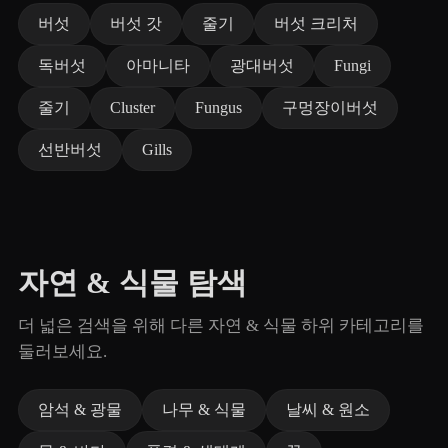
버섯
버섯 갓
줄기
버섯 크리처
독버섯
아마니타
광대버섯
Fungi
줄기
Cluster
Fungus
구멍장이버섯
선반버섯
Gills
자연 & 식물 탐색
더 넓은 검색을 위해 다른 자연 & 식물 하위 카테고리를
둘러보세요.
암석 & 광물
나무 & 식물
날씨 & 원소