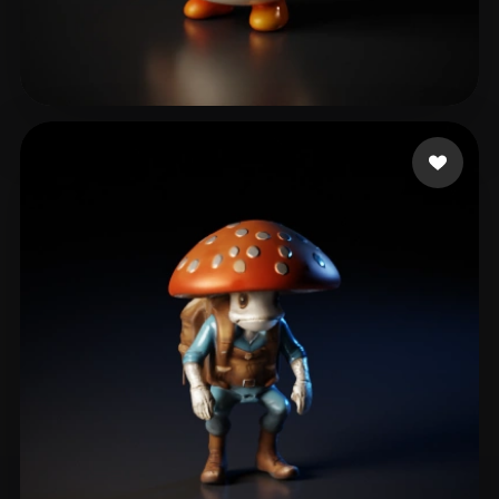
27 좋아요
muddypuddlepaws