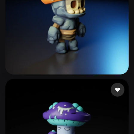
ComfyUI
21
스타일
Abstract
Anime
Cartoon
Cel-Shaded
Fantasy
Flat
Gothic
Hand-Painted
Industrial
Isometric
Low Poly
Medieval
Minimalist
Modern
Organic
Photorealistic
255 좋아요
kingston matthew
Pixel Art
Realistic
Retro
Stylized
Voxel