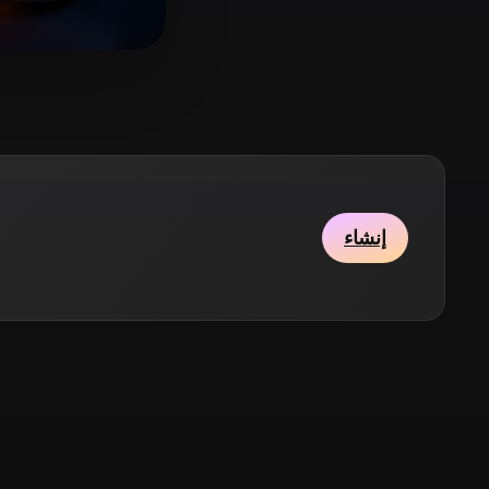
Stylized
Voxel
13 إعجابات
rmoller Grayson
إنشاء