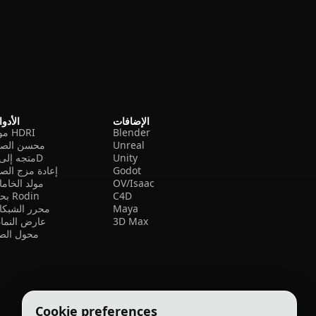
الإضافات
الأدو
Blender
مولد HDRI
Unreal
محسن الصو
Unity
متجه إلى 3D
Godot
إعادة مزج الص
OV/Isaac
مولد الخام
C4D
بحث Rodin
Maya
محرر الشبكا
3D Max
عارض النما
محول الصي
Cookie preferences