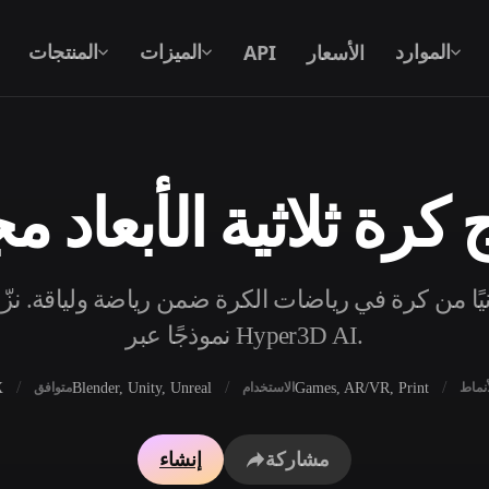
الأسعار
API
الموارد
الميزات
المنتجات
 كرة ثلاثية الأبعاد مج
نص إلى 3D
من موجّه نصي إلى كائن 3D — على الفور.
جًا مجانيًا من كرة في رياضات الكرة ضمن رياضة ولياقة. ن
API
ادمج ذكاءنا الإبداعي في تطبيقك أو سير
نموذجًا عبر Hyper3D AI.
عملك.
X
Blender, Unity, Unreal
Games, AR/VR, Print
أنماط
الاستخدام
متوافق
محرك بحث النماذج ثلاثية الأبعاد
مولد الخامات بالذكاء 
مشاركة
إنشاء
محول SVG إلى 3D
مولد HDRI بالذكاء الاصطناعي