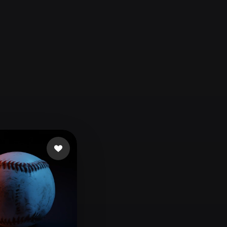
Automotive
Design
Character
Design
21
Flat
Gothic
Minimalist
Modern