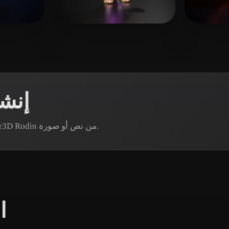
 Art
Realistic
Retro
Pante
17 إعجابات
Ries Daniel
17 إعجابات
إنش
هل تحتاج إلى أصل كرة محدد؟ أنشئ نموذجًا عبر Hyper3D Rodin من نص أو صورة.
ا