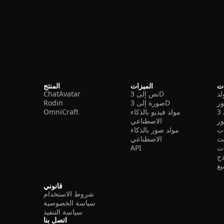
ات
الميزات
المنتج
نص إلى 3D
ChatAvatar
ر
صورة إلى 3D
Rodin
مولد فيديو بالذكاء
OmniCraft
ور
الاصطناعي
ات
مولد صور بالذكاء
الاصطناعي
ت
API
ذج
غ
قانوني
شروط الاستخدام
سياسة الخصوصية
سياسة التنفيذ
اتصل بنا