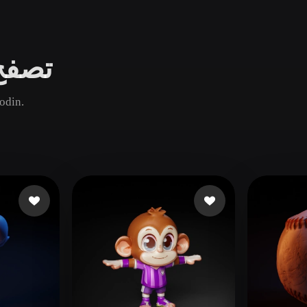
Game
n
Development
تصفح 
ce
VR/AR
Mechanical
قارن أصول كرة الشائعة والجديدة والقديمة ث
Engineering
ot
Maya
3DS Max
ComfyUI
oon
Cel-Shaded
Fantasy
tric
Low Poly
Medieval