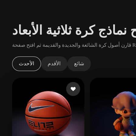
حالات الاستخدام
3D Printing
Animatio
نماذج كرة ثلاثية الأبعاد
NFT Creation
E-commer
Jewelry
Metaverse
م افتح صفحة Rodin.
Design
الإضافات
شائع
الأقدم
الأحدث
Blender
Unity
Unreal
God
الأنماط
Abstract
Anime
Cart
Hand-Painted
Industrial
Isome