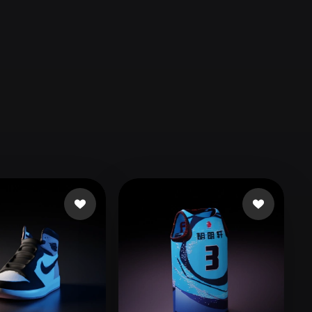
Automotive
Design
Character
Design
21
Flat
Gothic
Minimalist
Modern