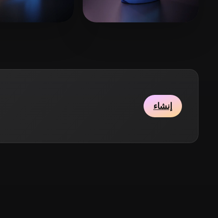
Stylized
Voxel
4 إعجابات
Peter Ji
14 إعجابات
ckkkk
إنشاء