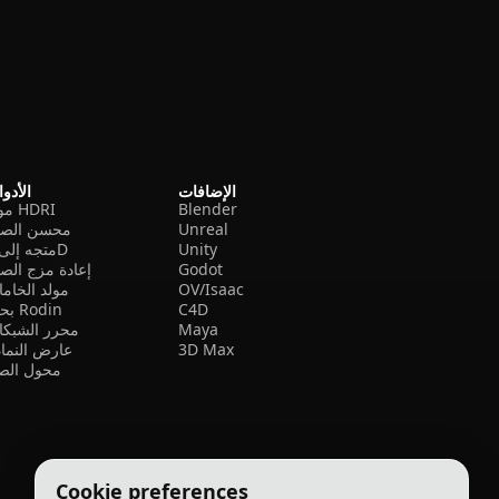
الإضافات
الأدو
Blender
مولد HDRI
Unreal
محسن الصو
Unity
متجه إلى 3D
Godot
إعادة مزج الص
OV/Isaac
مولد الخام
C4D
بحث Rodin
Maya
محرر الشبكا
3D Max
عارض النما
محول الصي
Cookie preferences