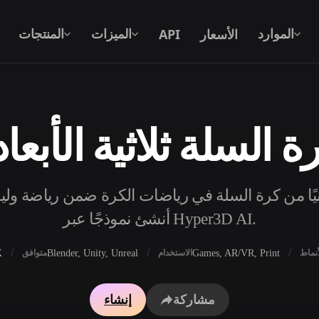
الأسعار
API
الموارد
الميزات
المنتجات
 السلة ثلاثية الأبعا
نص إلى 3D
من موجّه نصي إلى كائن 3D — على الفور.
جًا مجانيًا من كرة السلة في رياضات الكرة ضمن رياضة وليا
API
ادمج ذكاءنا الإبداعي في تطبيقك أو سير
أنشئ نموذجًا عبر Hyper3D AI.
عملك.
X
Blender, Unity, Unreal
Games, AR/VR, Print
أنماط
الاستخدام
متوافق
محرك بحث النماذج ثلاثية الأبعاد
مولد الخامات بالذكاء 
مشاركة
إنشاء
محول SVG إلى 3D
مولد HDRI بالذكاء الاصطناعي