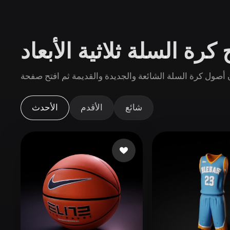
حالات الاستخدام
3D Printing
Animatio
كرة السلة ثلاثية الأبعاد
NFT Creation
E-commer
Jewelry
Metaverse
Design
الإضافات
شائع
الأقدم
الأحدث
Blender
Unity
Unreal
God
الأنماط
Abstract
Anime
Cart
Hand-Painted
Industrial
Isome