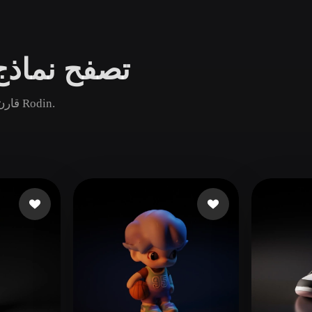
Game
n
Development
تصفح نماذج 
ce
VR/AR
Mechanical
قارن أصول كرة السلة الشائعة والجديدة والقديمة ثم افتح صفحة Rodin.
Engineering
ot
Maya
3DS Max
ComfyUI
oon
Cel-Shaded
Fantasy
tric
Low Poly
Medieval