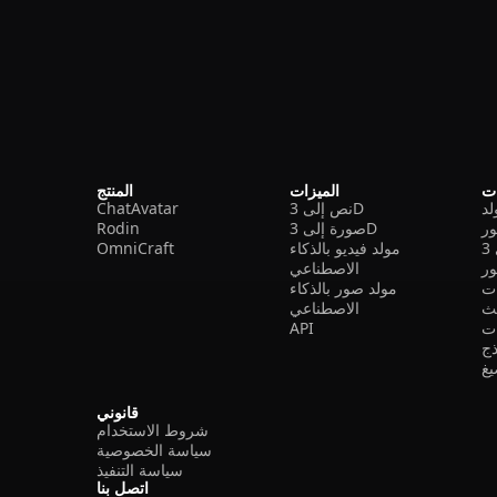
ات
الميزات
المنتج
نص إلى 3D
ChatAvatar
ر
صورة إلى 3D
Rodin
مولد فيديو بالذكاء
OmniCraft
ور
الاصطناعي
ات
مولد صور بالذكاء
الاصطناعي
ت
API
ذج
غ
قانوني
شروط الاستخدام
سياسة الخصوصية
سياسة التنفيذ
اتصل بنا