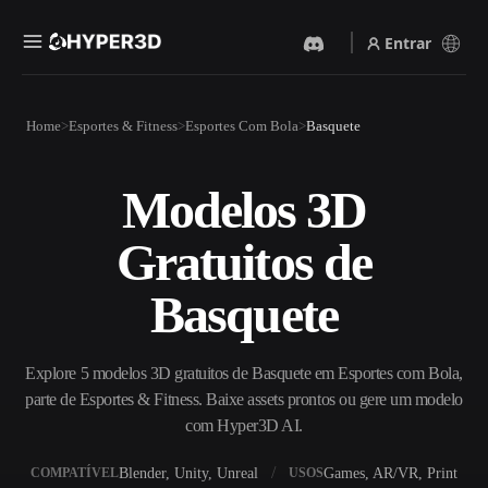
Entrar
Produtos
Home
Esportes & Fitness
Esportes Com Bola
Basquete
Recursos
Rodin
ChatAvatar
API
Modelos 3D
Imagem Para 3D
Texto Para 3D
Preços
Envie uma imagem e receba
Do prompt de texto ao objeto
Gratuitos de
um objeto 3D na hora.
3D — na hora.
Recursos
Gerador De Imagens IA
Gerador De Vídeo IA
Basquete
Gere visuais de alta qualidade
Crie vídeos a partir de texto
a partir de um prompt
ou imagens com IA.
simples.
Comunidade
Explore 5 modelos 3D gratuitos de Basquete em Esportes com Bola,
API
parte de Esportes & Fitness. Baixe assets prontos ou gere um modelo
Integre nossa IA criativa ao
seu app ou fluxo de trabalho.
com Hyper3D AI.
História
Pesquisa
Blog
OmniCraft
Blender, Unity, Unreal
Games, AR/VR, Print
COMPATÍVEL
USOS