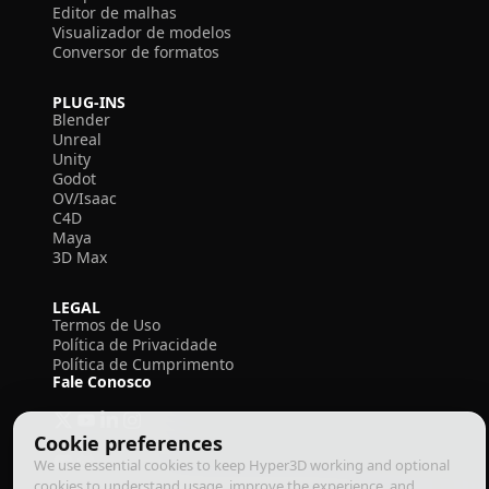
Editor de malhas
Visualizador de modelos
Conversor de formatos
PLUG-INS
Blender
Unreal
Unity
Godot
OV/Isaac
C4D
Maya
3D Max
LEGAL
Termos de Uso
Política de Privacidade
Política de Cumprimento
Fale Conosco
Cookie preferences
We use essential cookies to keep Hyper3D working and optional
cookies to understand usage, improve the experience, and