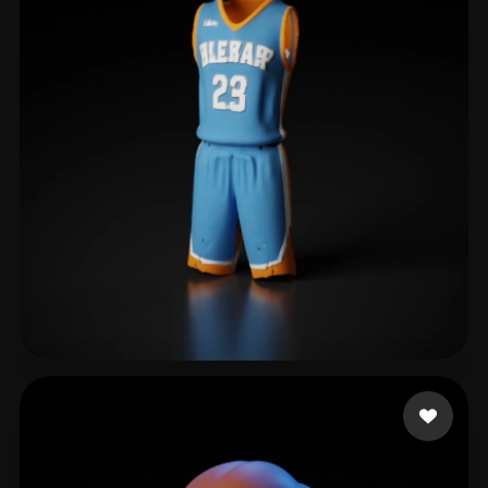
Nizar Syamsul
12 curtidas