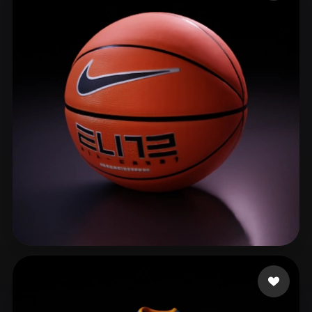
ComfyUI
21
Estilos
Abstract
Anime
Cartoon
Cel-Shaded
Fantasy
Flat
Gothic
Hand-Painted
Industrial
Isometric
Low Poly
Medieval
Minimalist
Modern
Organic
Photorealistic
Pixel Art
Realistic
Retro
Stylized
Voxel
CHAN KIN FUNG 1C(1)
254 curtidas