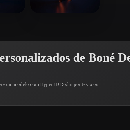
 Art
Realistic
Retro
erico
26 curtidas
Jiang Mengyu
13 curtidas
ersonalizados de Boné D
Gere um modelo com Hyper3D Rodin por texto ou