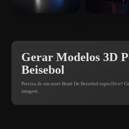
Organic
Photorealistic
Pixel
Smorthy
81 curtidas
Laigueglia Fed
Gerar Modelos 3D P
Beisebol
Precisa de um asset Boné De Beisebol específico? 
imagem.