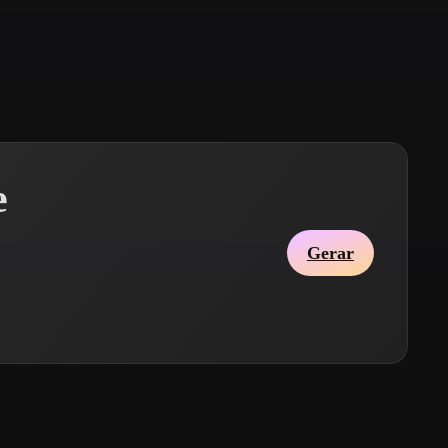
Stylized
Voxel
e
Gerar