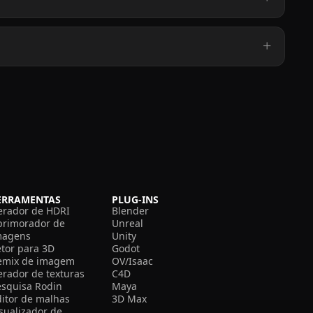
ERRAMENTAS
PLUG-INS
erador de HDRI
Blender
primorador de
Unreal
magens
Unity
etor para 3D
Godot
emix de imagem
OV/Isaac
erador de texturas
C4D
esquisa Rodin
Maya
ditor de malhas
3D Max
isualizador de