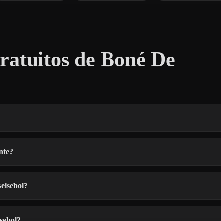
atuitos de Boné De
nte?
eisebol?
sebol?