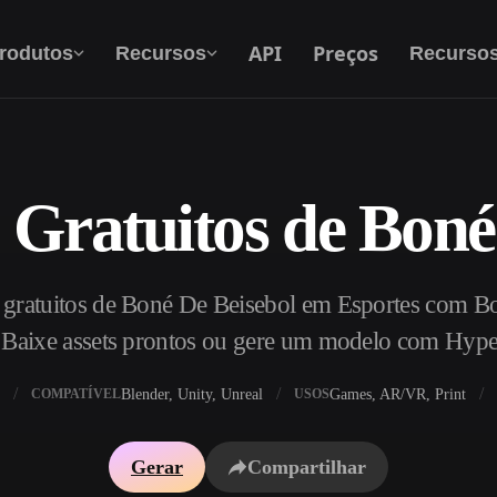
API
Preços
rodutos
Recursos
Recurso
Gratuitos de Boné
Texto Para 3D
Do prompt de texto ao objeto 3D — na hora.
gratuitos de Boné De Beisebol em Esportes com Bol
API
Integre nossa IA criativa ao seu app ou fluxo
. Baixe assets prontos ou gere um modelo com Hyp
de trabalho.
Blender, Unity, Unreal
Games, AR/VR, Print
COMPATÍVEL
USOS
exturas IA
Motor de Busca de Modelos 3D
Gerar
Compartilhar
HDRI IA
Conversor de SVG para 3D