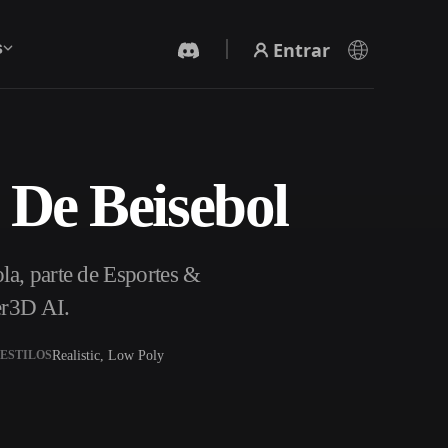
Entrar
s
 De Beisebol
Gerador De Vídeo IA
Crie vídeos a partir de texto ou imagens com
IA.
a, parte de Esportes &
er3D AI.
Realistic, Low Poly
ESTILOS
Editor de Malhas 3D