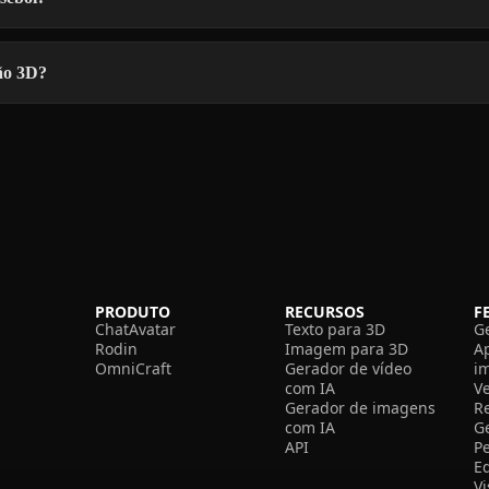
ão 3D?
PRODUTO
RECURSOS
F
ChatAvatar
Texto para 3D
G
Rodin
Imagem para 3D
A
OmniCraft
Gerador de vídeo
i
com IA
V
Gerador de imagens
R
com IA
G
API
P
E
V