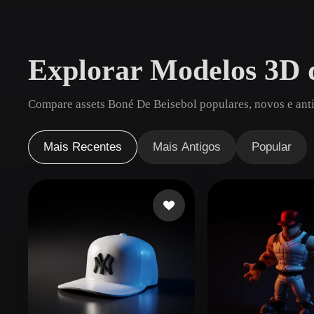
Casos De Uso
3D Printing
Animatio
Explorar Modelos 3D 
NFT Creation
E-commer
Jewelry
Metaverse
Compare assets Boné De Beisebol populares, novos e anti
Design
Plug-Ins
Mais Recentes
Mais Antigos
Popular
Blender
Unity
Unreal
God
Estilos
Abstract
Anime
Cart
Hand-Painted
Industrial
Isome