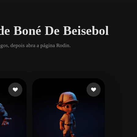
Game
n
Development
de Boné De Beisebol
ce
VR/AR
Mechanical
gos, depois abra a página Rodin.
Engineering
ot
Maya
3DS Max
ComfyUI
oon
Cel-Shaded
Fantasy
tric
Low Poly
Medieval