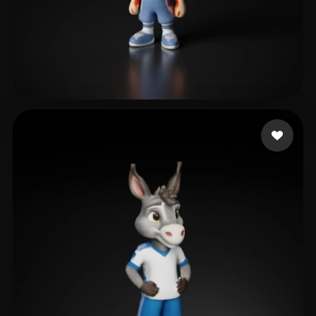
Pan Jianxiong
10 curtidas