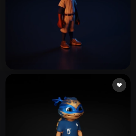
vega iglesias oscar
17 curtidas