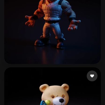
ComfyUI
21
Estilos
Abstract
Anime
Cartoon
Cel-Shaded
Fantasy
Flat
Gothic
Hand-Painted
Industrial
Isometric
Low Poly
Medieval
Minimalist
Modern
Organic
Photorealistic
Laigueglia Federico
26 curtidas
Pixel Art
Realistic
Retro
Stylized
Voxel