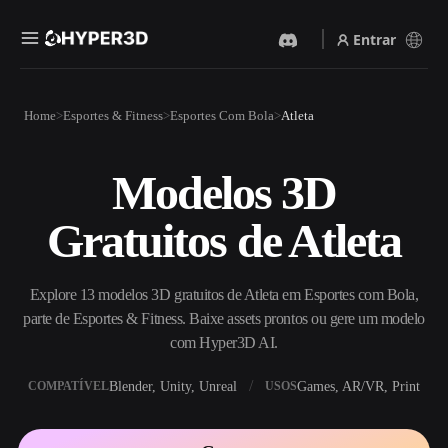
Entrar
Produtos
Home
Esportes & Fitness
Esportes Com Bola
Atleta
Recursos
Rodin
ChatAvatar
API
Modelos 3D
Imagem Para 3D
Texto Para 3D
Preços
Envie uma imagem e receba
Do prompt de texto ao objeto
Gratuitos de Atleta
um objeto 3D na hora.
3D — na hora.
Recursos
Gerador De Imagens IA
Gerador De Vídeo IA
Gere visuais de alta qualidade
Crie vídeos a partir de texto
Explore 13 modelos 3D gratuitos de Atleta em Esportes com Bola,
a partir de um prompt
ou imagens com IA.
simples.
parte de Esportes & Fitness. Baixe assets prontos ou gere um modelo
Comunidade
com Hyper3D AI.
API
Integre nossa IA criativa ao
Blender, Unity, Unreal
Games, AR/VR, Print
COMPATÍVEL
USOS
seu app ou fluxo de trabalho.
História
Pesquisa
Blog
OmniCraft