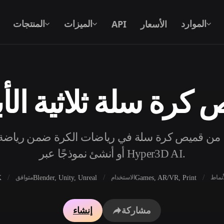
الأسعار
API
الموارد
الميزات
المنتجات
كرة سلة ثلاثية الأب
نص إلى 3D
من موجّه نصي إلى كائن 3D — على الفور.
ًا مجانيًا من قميص كرة سلة في رياضات الكرة ضمن رياضة 
API
ادمج ذكاءنا الإبداعي في تطبيقك أو سير
أو أنشئ نموذجًا عبر Hyper3D AI.
عملك.
X
Blender, Unity, Unreal
Games, AR/VR, Print
أنماط
الاستخدام
متوافق
محرك بحث النماذج ثلاثية الأبعاد
مولد الخامات بالذكاء 
مشاركة
إنشاء
محول SVG إلى 3D
مولد HDRI بالذكاء الاصطناعي