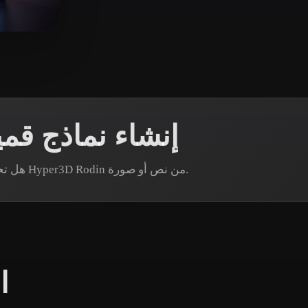
 Art
Realistic
Retro
4 إ
إنشاء نماذج ق
هل تحتاج إلى أصل قميص كرة سلة محدد؟ أنشئ نموذجًا عبر Hyper3D Rodin من نص أو صورة.
ا