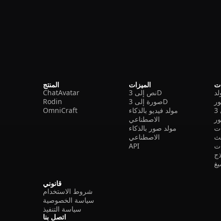
ات
الميزات
المنتج
نص إلى 3D
ChatAvatar
ر
صورة إلى 3D
Rodin
مولد فيديو بالذكاء
OmniCraft
ور
الاصطناعي
ات
مولد صور بالذكاء
الاصطناعي
ت
API
ذج
غ
قانوني
شروط الاستخدام
سياسة الخصوصية
سياسة التنفيذ
اتصل بنا