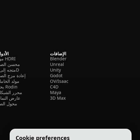
الإضافات
الأدو
Blender
مولد HDRI
Unreal
محسن الصو
Unity
متجه إلى 3D
Godot
إعادة مزج الص
OV/Isaac
مولد الخام
C4D
بحث Rodin
Maya
محرر الشبكا
3D Max
عارض النما
محول الصي
Cookie preferences