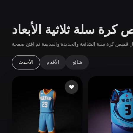
حالات الاستخدام
3D Printing
Animatio
كرة سلة ثلاثية الأبعاد
NFT Creation
E-commer
Jewelry
Metaverse
Design
الإضافات
شائع
الأقدم
الأحدث
Blender
Unity
Unreal
God
الأنماط
Abstract
Anime
Cart
Hand-Painted
Industrial
Isome