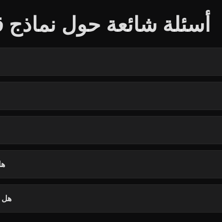
أسئلة شائعة حول نماذج 
هل
هل ت