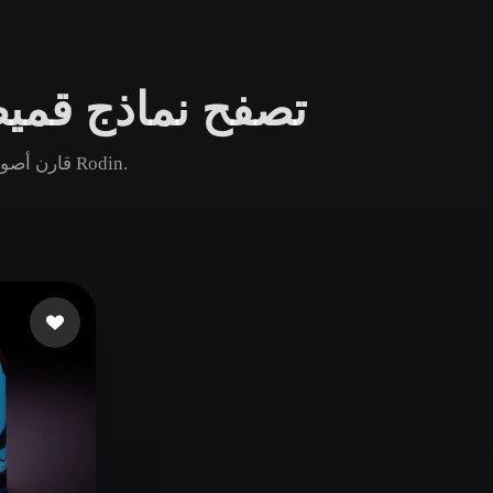
Game
n
Development
تصفح نماذج قميص 
ce
VR/AR
Mechanical
قارن أصول قميص كرة سلة الشائعة والجديدة والقديمة ثم افتح صفحة Rodin.
Engineering
ot
Maya
3DS Max
ComfyUI
oon
Cel-Shaded
Fantasy
tric
Low Poly
Medieval