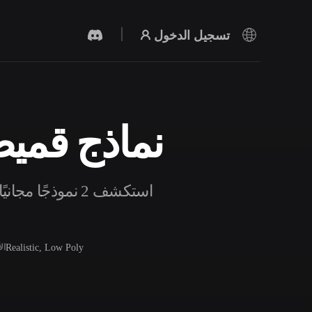
تسجيل الدخول
نماذج قميص 
مولد الفيديو بالذكاء الاصطناعي
أنشئ مقاطع فيديو من نص أو صور بالذكاء
الاصطناعي.
استكشف 2 نموذج
Realistic, Low Poly
ال
محرر الشبكات ثلاثية الأبعاد