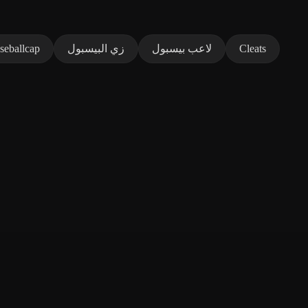
Cleats
لاعب بيسبول
زي البيسبول
seballcap