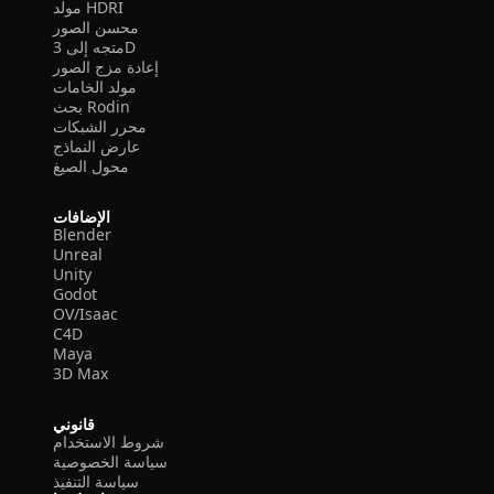
مولد HDRI
محسن الصور
متجه إلى 3D
إعادة مزج الصور
مولد الخامات
بحث Rodin
محرر الشبكات
عارض النماذج
محول الصيغ
الإضافات
Blender
Unreal
Unity
Godot
OV/Isaac
C4D
Maya
3D Max
قانوني
شروط الاستخدام
سياسة الخصوصية
سياسة التنفيذ