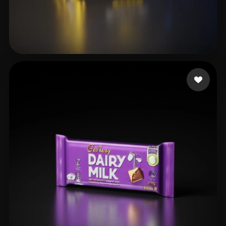
22 إعجابات
HanJuly