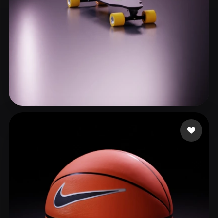
91 إعجابات
burgos luca