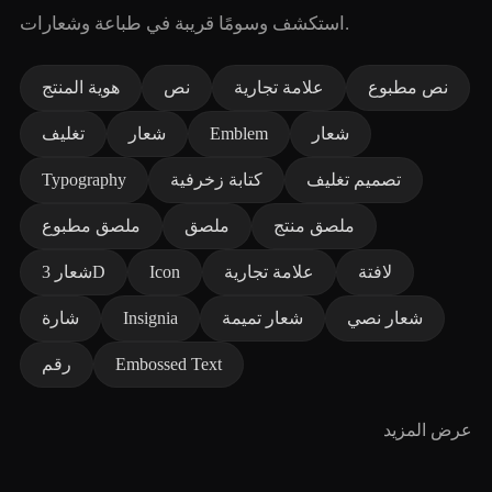
استكشف وسومًا قريبة في طباعة وشعارات.
نص مطبوع
علامة تجارية
نص
هوية المنتج
شعار
Emblem
شعار
تغليف
تصميم تغليف
كتابة زخرفية
Typography
ملصق منتج
ملصق
ملصق مطبوع
لافتة
علامة تجارية
Icon
شعار 3D
شعار نصي
شعار تميمة
Insignia
شارة
Embossed Text
رقم
عرض المزيد