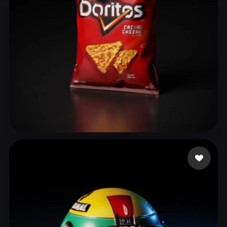
98 إعجابات
R J