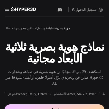
تسجيل الدخول
المنتجات
هوية بصرية
طباعة وشعارات
فن وتجريدي
Home
الميزات
Rodin
ChatAvatar
API
نماذج هوية بصرية ثلاثية
نص إلى 3D
صورة إلى 3D
الأسعار
من موجّه نصي إلى كائن 3D —
ارفع صورة، واحصل على كائن
الأبعاد مجانية
على الفور.
3D على الفور.
الموارد
مولد الصور بالذكاء
مولد الفيديو بالذكاء
الاصطناعي
الاصطناعي
استكشف 29 نموذجًا مجانيًا من هوية بصرية في طباعة وشعارات
أنشئ صورًا عالية‑الجودة من
أنشئ مقاطع فيديو من نص أو
موجّه بسيط.
صور بالذكاء الاصطناعي.
ضمن فن وتجريدي. نزّل أصولًا جاهزة أو أنشئ نموذجًا عبر Hyper3D
المجتمع
AI.
API
ادمج ذكاءنا الإبداعي في
X
Blender, Unity, Unreal
Games, AR/VR, Print
أنماط
الاستخدام
متوافق
تطبيقك أو سير عملك.
المدونة
الأبحاث
القصة
OmniCraft