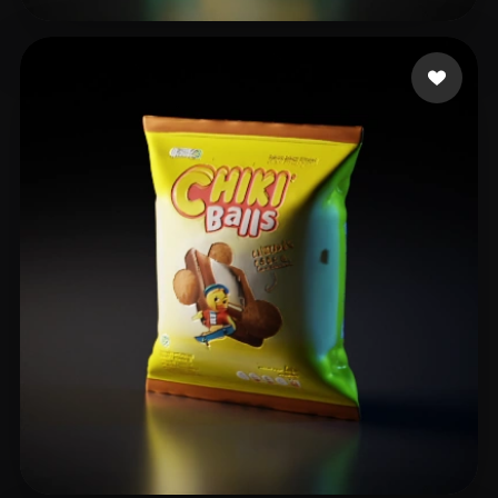
23 إعجابات
_ saaih