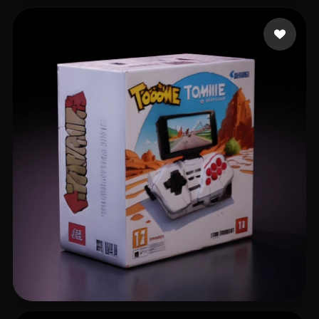
15 إعجابات
_ saaih