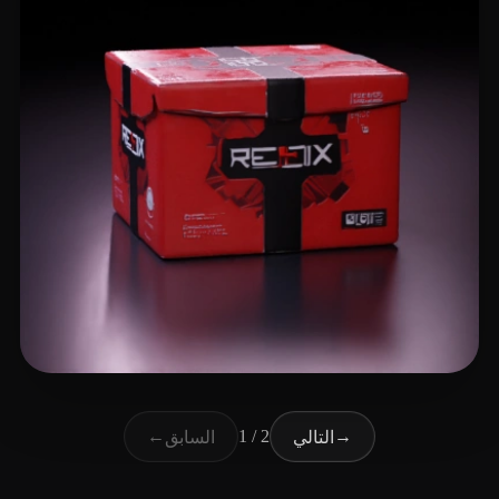
7 إعجابات
Merfin Faisal
←
1 / 2
→
التالي
السابق