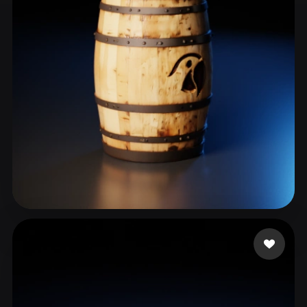
ComfyUI
21
الأنماط
Abstract
Anime
Cartoon
Cel-Shaded
Fantasy
Flat
Gothic
Hand-Painted
Industrial
Isometric
Low Poly
Medieval
Minimalist
Modern
Organic
Photorealistic
Pixel Art
Realistic
Retro
Stylized
32 إعجابات
costa joao
Voxel