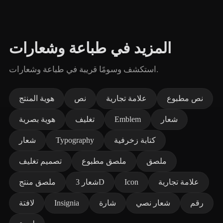
المزيد في طباعة وشعارات
استكشف وسومًا قريبة في طباعة وشعارات.
نص مطبوع
علامة تجارية
نص
هوية المنتج
شعار
Emblem
تغليف
هوية بصرية
كتابة زخرفية
Typography
شعار
ملصق
ملصق مطبوع
تصميم تغليف
علامة تجارية
Icon
شعار 3D
ملصق منتج
رقم
شعار نصي
شارة
Insignia
لافتة