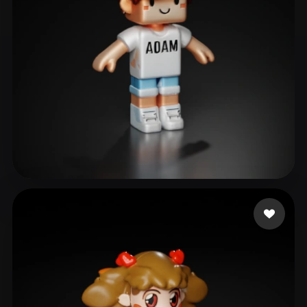
40 إعجابات
boy big