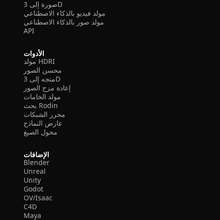
صورة إلى 3D
مولد فيديو بالذكاء الاصطناعي
مولد صور بالذكاء الاصطناعي
API
الأدوات
مولد HDRI
محسن الصور
متجه إلى 3D
إعادة مزج الصور
مولد الخامات
بحث Rodin
محرر الشبكات
عارض النماذج
محول الصيغ
الإضافات
Blender
Unreal
Unity
Godot
OV/Isaac
C4D
Maya