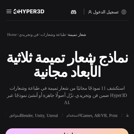
تسجيل الدخول
المنتجات
شعار تميمة
طباعة وشعارات
فن وتجريدي
Home
الميزات
Rodin
ChatAvatar
API
نماذج شعار تميمة ثلاثية
نص إلى 3D
صورة إلى 3D
الأسعار
من موجّه نصي إلى كائن 3D —
ارفع صورة، واحصل على كائن
الأبعاد مجانية
على الفور.
3D على الفور.
الموارد
مولد الصور بالذكاء
مولد الفيديو بالذكاء
الاصطناعي
الاصطناعي
استكشف 11 نموذجًا مجانيًا من شعار تميمة في طباعة وشعارات
أنشئ صورًا عالية‑الجودة من
أنشئ مقاطع فيديو من نص أو
موجّه بسيط.
صور بالذكاء الاصطناعي.
ضمن فن وتجريدي. نزّل أصولًا جاهزة أو أنشئ نموذجًا عبر Hyper3D
المجتمع
AI.
API
ادمج ذكاءنا الإبداعي في
X
Blender, Unity, Unreal
Games, AR/VR, Print
أنماط
الاستخدام
متوافق
تطبيقك أو سير عملك.
المدونة
الأبحاث
القصة
OmniCraft