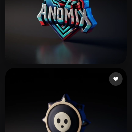
2 إعجابات
Stybite