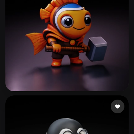
ComfyUI
21
الأنماط
Abstract
Anime
Cartoon
Cel-Shaded
Fantasy
Flat
Gothic
Hand-Painted
Industrial
Isometric
Low Poly
Medieval
Minimalist
Modern
Organic
Photorealistic
Pixel Art
Realistic
Retro
Stylized
47 إعجابات
Bardyshev Dmitrii
Voxel