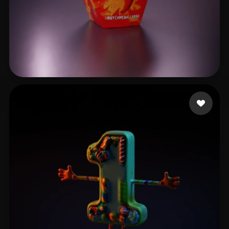
7 إعجابات
galimali