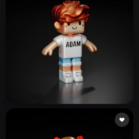
boy big
40 Likes