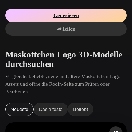
Anwendungsfälle
KI-Bild-Remix
KI-HDRI-Generator
3D-Mesh-Editor
3D Printing
Animation
Generieren
KI-Bildverbesserer
3D-Modellsuchmaschine
Game
Automotive
KI-Texturengenerator
SVG-zu-3D-Konverter
Development
Design
Teilen
NFT Creation
E-commerce
Character
Maskottchen Logo 3D-Modelle
VR/AR
Design
durchsuchen
Metaverse
Jewelry Design
Vergleiche beliebte, neue und ältere Maskottchen Logo
Mechanical
Engineering
Assets und öffne die Rodin-Seite zum Prüfen oder
Bearbeiten.
Plug-Ins
Blender
Unity
Unreal
Neueste
Das älteste
Beliebt
Godot
Maya
3DS Max