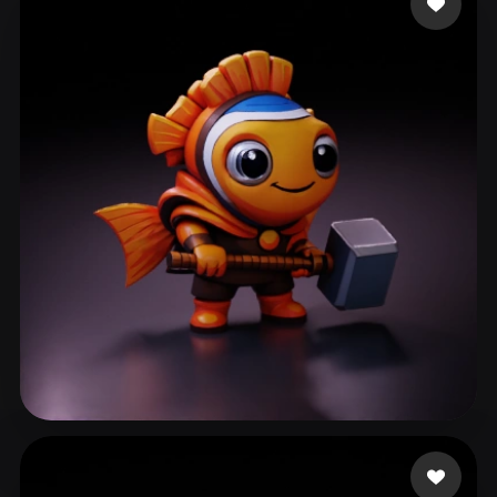
ComfyUI
21
Stile
Abstract
Anime
Cartoon
Cel-Shaded
Fantasy
Flat
Gothic
Hand-Painted
Industrial
Isometric
Low Poly
Medieval
Minimalist
Modern
Organic
Photorealistic
Pixel Art
Realistic
Retro
Stylized
Voxel
Bardyshev Dmitrii
47 Likes