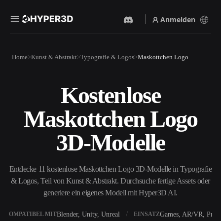
Anmelden
Produkte
Home
Kunst & Abstrakt
Typografie & Logos
Maskottchen Logo
Funktionen
Rodin
ChatAvatar
API
Kostenlose
Bild Zu 3D
Text Zu 3D
Preise
Bild hochladen, sofort ein
Vom Text-Prompt zum 3D-
Maskottchen Logo
3D-Objekt erhalten.
Objekt — im Handumdrehen.
Ressourcen
KI-Bildgenerator
KI-Videogenerator
3D-Modelle
Generiere hochwertige
Erstelle Videos aus Text oder
Visuals aus einem einfachen
Bildern mit KI.
Prompt.
Community
Entdecke 11 kostenlose Maskottchen Logo 3D-Modelle in Typografie
API
& Logos, Teil von Kunst & Abstrakt. Durchsuche fertige Assets oder
Binde unsere kreative KI in
deine App oder deinen
generiere ein eigenes Modell mit Hyper3D AI.
Story
Forschung
Blog
Workflow ein.
OmniCraft
Blender, Unity, Unreal
Games, AR/VR, Print
KOMPATIBEL MIT
EINSATZ