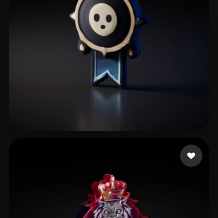
Selegans2
6 Likes