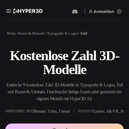
Anmelden
Produkte
Home
Kunst & Abstrakt
Typografie & Logos
Zahl
Funktionen
Rodin
ChatAvatar
API
Kostenlose Zahl 3D-
Bild Zu 3D
Text Zu 3D
Preise
Bild hochladen, sofort ein
Vom Text-Prompt zum 3D-
Modelle
3D-Objekt erhalten.
Objekt — im Handumdrehen.
Ressourcen
KI-Bildgenerator
KI-Videogenerator
Generiere hochwertige
Erstelle Videos aus Text oder
Entdecke 9 kostenlose Zahl 3D-Modelle in Typografie & Logos, Teil
Visuals aus einem einfachen
Bildern mit KI.
Prompt.
von Kunst & Abstrakt. Durchsuche fertige Assets oder generiere ein
Community
eigenes Modell mit Hyper3D AI.
API
Binde unsere kreative KI in
deine App oder deinen
Blender, Unity, Unreal
Games, AR/VR, Print
KOMPATIBEL MIT
EINSATZ
Story
Forschung
Blog
Workflow ein.
OmniCraft