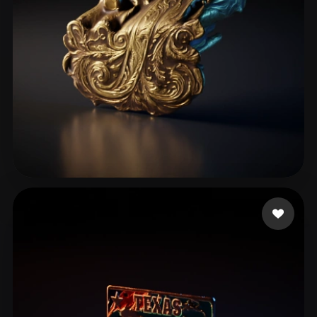
ashwin murugeshvfx
6 Likes