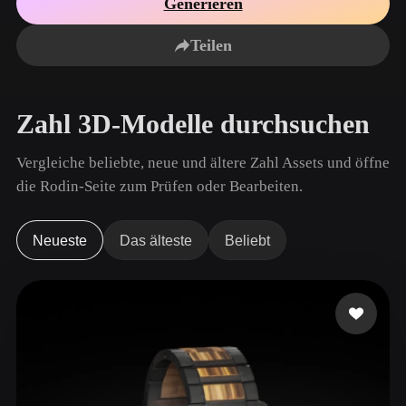
Generieren
Anwendungsfälle
KI-Bild-Remix
KI-HDRI-Generator
3D-Mesh-Editor
3D Printing
Animation
Teilen
KI-Bildverbesserer
3D-Modellsuchmaschine
Game
Automotive
KI-Texturengenerator
SVG-zu-3D-Konverter
Development
Design
Zahl 3D-Modelle durchsuchen
NFT Creation
E-commerce
Character
Vergleiche beliebte, neue und ältere Zahl Assets und öffne
VR/AR
Design
die Rodin-Seite zum Prüfen oder Bearbeiten.
Metaverse
Jewelry Design
Mechanical
Neueste
Das älteste
Beliebt
Engineering
Plug-Ins
Blender
Unity
Unreal
Godot
Maya
3DS Max