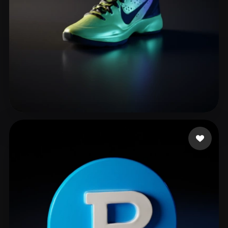
bowman hope46
93 Likes