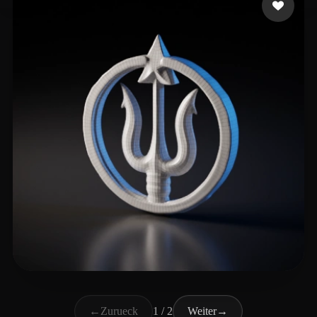
Saied Azizia
6 Likes
←
Zurueck
1 / 2
Weiter
→