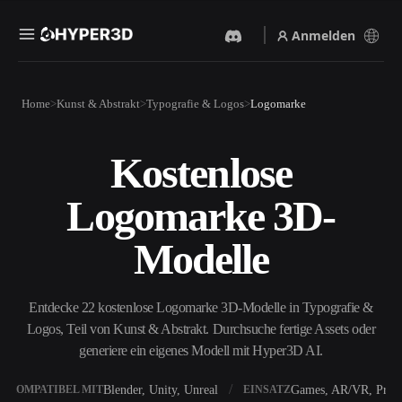
Anmelden
Produkte
Home
Kunst & Abstrakt
Typografie & Logos
Logomarke
Funktionen
Rodin
ChatAvatar
API
Kostenlose
Bild Zu 3D
Text Zu 3D
Preise
Bild hochladen, sofort ein
Vom Text-Prompt zum 3D-
Logomarke 3D-
3D-Objekt erhalten.
Objekt — im Handumdrehen.
Ressourcen
KI-Bildgenerator
KI-Videogenerator
Modelle
Generiere hochwertige
Erstelle Videos aus Text oder
Visuals aus einem einfachen
Bildern mit KI.
Prompt.
Community
Entdecke 22 kostenlose Logomarke 3D-Modelle in Typografie &
API
Logos, Teil von Kunst & Abstrakt. Durchsuche fertige Assets oder
Binde unsere kreative KI in
deine App oder deinen
generiere ein eigenes Modell mit Hyper3D AI.
Story
Forschung
Blog
Workflow ein.
OmniCraft
Blender, Unity, Unreal
Games, AR/VR, Print
KOMPATIBEL MIT
EINSATZ