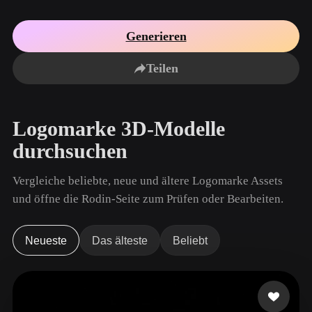
Anwendungsfälle
KI-Bild-Remix
KI-HDRI-Generator
3D-Mesh-Editor
3D Printing
Animation
Generieren
KI-Bildverbesserer
3D-Modellsuchmaschine
Game
Automotive
KI-Texturengenerator
SVG-zu-3D-Konverter
Development
Design
Teilen
NFT Creation
E-commerce
Character
Logomarke 3D-Modelle
VR/AR
Design
durchsuchen
Metaverse
Jewelry Design
Vergleiche beliebte, neue und ältere Logomarke Assets
Mechanical
Engineering
und öffne die Rodin-Seite zum Prüfen oder Bearbeiten.
Plug-Ins
Neueste
Das älteste
Beliebt
Blender
Unity
Unreal
Godot
Maya
3DS Max