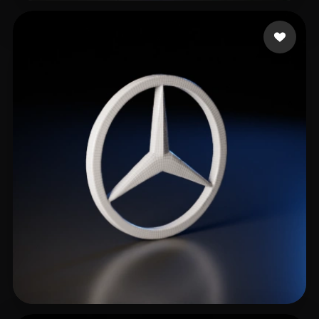
RealityCheckVR
13 Likes