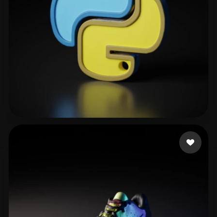
david aviv
141 Likes