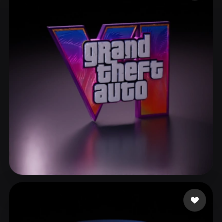
ComfyUI
21
Stile
Abstract
Anime
Cartoon
Cel-Shaded
Fantasy
Flat
Gothic
Hand-Painted
Industrial
Isometric
Low Poly
Medieval
Minimalist
Modern
Organic
Photorealistic
Pixel Art
Realistic
Retro
Stylized
Voxel
ggflick7
8 Likes