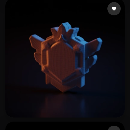
Bartz Bernard
10 Likes
zhang peng
5 Likes