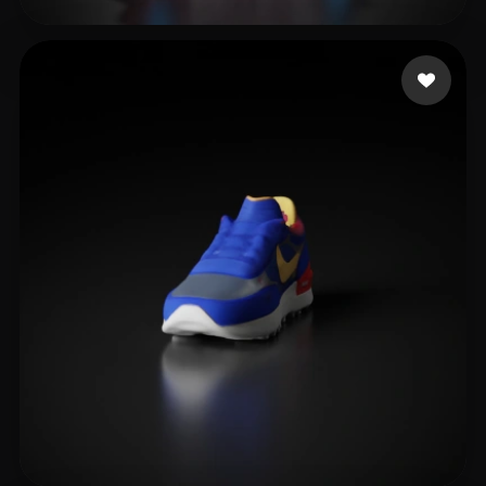
Management Rags2rich
4 Likes