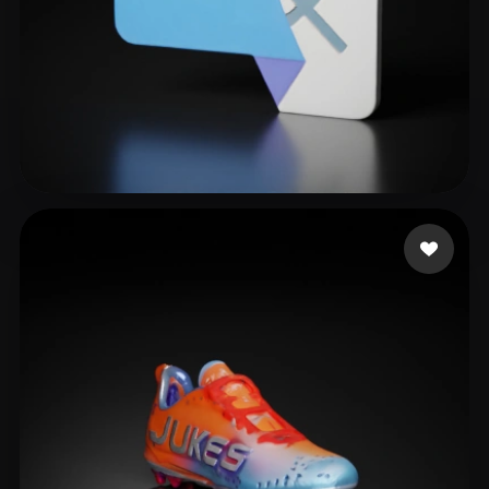
CiaraJorab
19 Likes