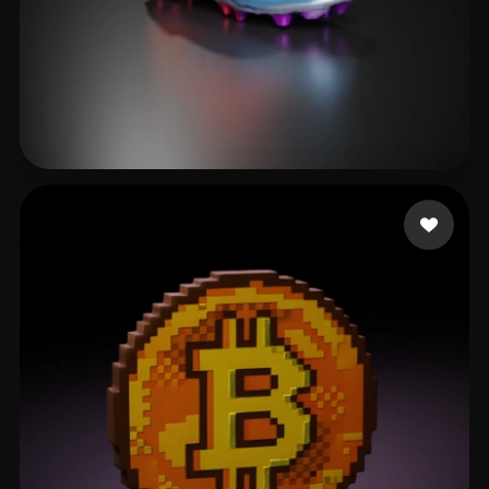
BlueKube
24 Likes