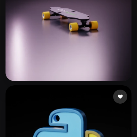
burgos luca
91 Likes