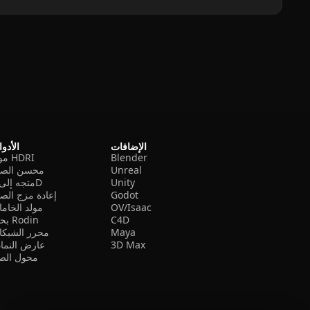
الإضافات
الأدو
Blender
مولد HDRI
Unreal
محسن الصو
Unity
متجه إلى 3D
Godot
إعادة مزج الص
OV/Isaac
مولد الخام
C4D
بحث Rodin
Maya
محرر الشبكا
3D Max
عارض النما
محول الصي