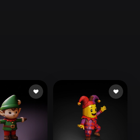
Automotive
Design
Character
Design
21
Flat
Gothic
Minimalist
Modern