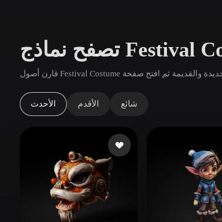
حالات الاستخدام
3D Printing
Animatio
NFT Creation
E-commer
Jewelry
Metaverse
Design
الإضافات
شائع
الأقدم
الأحدث
Blender
Unity
Unreal
God
الأنماط
Abstract
Anime
Cart
Hand-Painted
Industrial
Isome