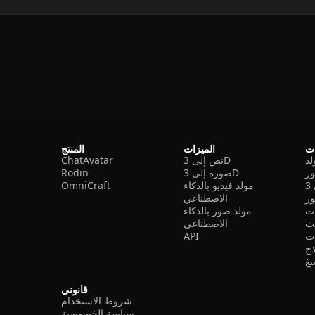
ات
الميزات
المنتج
نص إلى 3D
ChatAvatar
ر
صورة إلى 3D
Rodin
مولد فيديو بالذكاء
OmniCraft
ور
الاصطناعي
ات
مولد صور بالذكاء
الاصطناعي
ت
API
ذج
غ
قانوني
شروط الاستخدام
سياسة الخصوصية