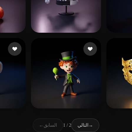
王 
47 إعجابات
man Banana
0
Wald
20 إعجابات
extra Conta
81 إعجابات
←
1 / 2
→
التالي
السابق