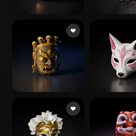
Organic
Photorealistic
Pixel
Щеголев Алек
102 إعجابات
LJJ0103
May Apryl
29 إعجابات
Y Violet