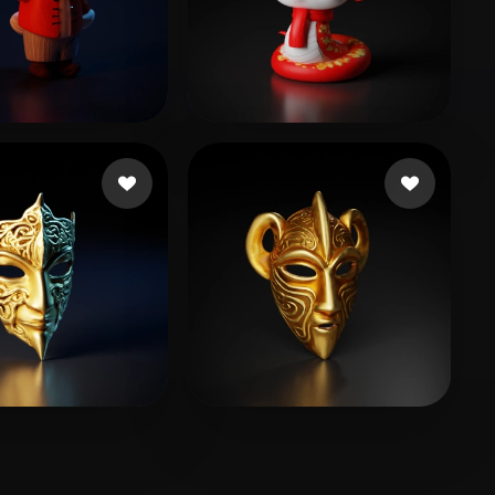
哆啦
刘 泽平
153 إعجابات
55 إعجابات
23 إعجابات
Gage David
51 إعجابات
schwammerl