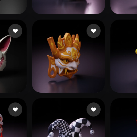
 Art
Realistic
Retro
Yoric
119 إعجابات
h zf
144 إعجابات
сей
LÊ 
110 إعجابات
SDFSDGFD
181 إعجابات