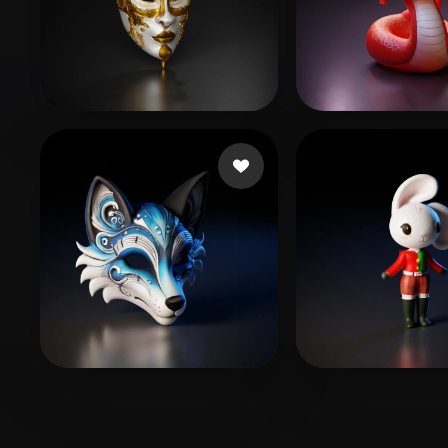
34 إعجابات
l231
101 إعجابات
Lhoest Pierre
Wang Pochi
285 إعجابات
Holmquist Elijah