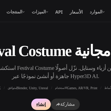
الأسعار
API
الموارد
الميزات
المنتجات
 الأبعاد مجانية
نص إلى 3D
من موجّه نصي إلى كائن 3D — على الفور.
API
ادمج ذكاءنا الإبداعي في تطبيقك أو سير
جاهزة أو أنشئ نموذجًا عبر Hyper3D AI.
عملك.
X
Blender, Unity, Unreal
Games, AR/VR, Print
أنماط
الاستخدام
متوافق
محرك بحث النماذج ثلاثية الأبعاد
مولد الخامات بالذكاء 
مشاركة
إنشاء
محول SVG إلى 3D
مولد HDRI بالذكاء الاصطناعي