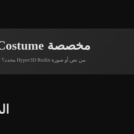
إنشاء نماذج Festival Costume مخصصة
هل تحتاج إلى أصل Festival Costume محدد؟ أنشئ نموذجًا عبر Hyper3D Rodin من نص أو صورة.
ال