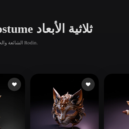
Game
n
Development
تصفح نماذج Festival Costume ثلاثية الأبعاد
ce
VR/AR
Mechanical
قارن أصول Festival Costume الشائعة والجديدة والقديمة ثم افتح صفحة Rodin.
Engineering
ot
Maya
3DS Max
ComfyUI
oon
Cel-Shaded
Fantasy
tric
Low Poly
Medieval