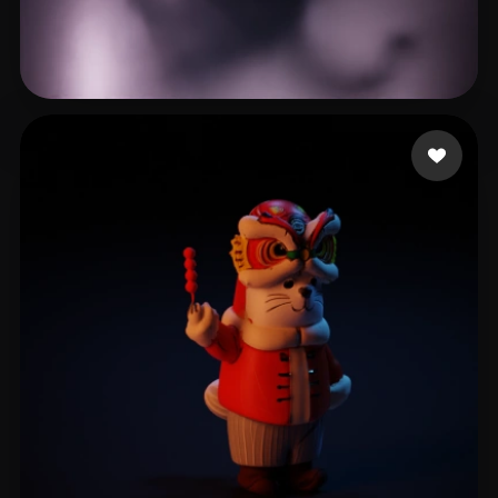
man Banana
47 curtidas