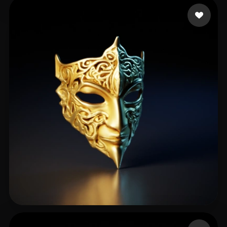
extra Conta
20 curtidas
Waldschwammerl
51 curtidas