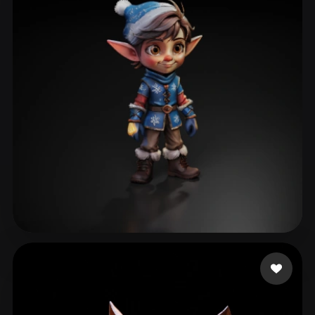
Щеголев Алексей
144 curtidas