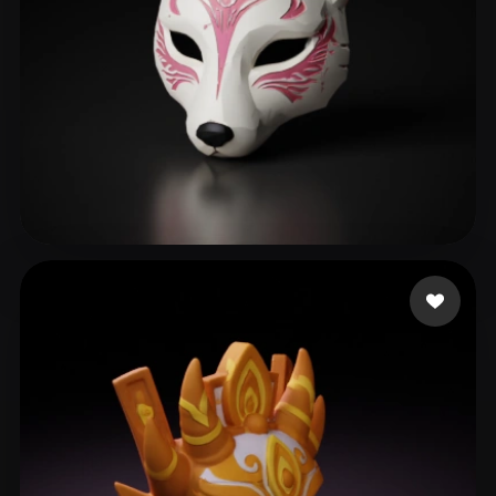
May Apryl
181 curtidas