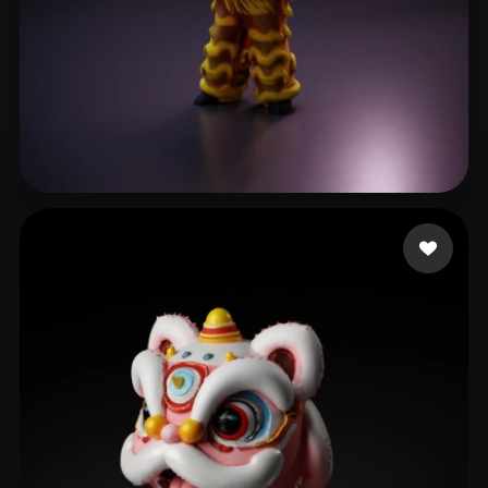
LÊ GÊ
45 curtidas