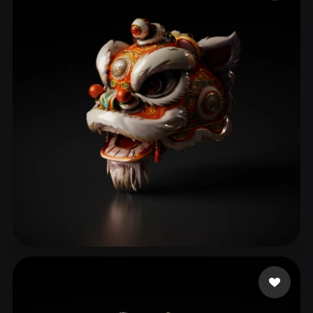
ComfyUI
21
Estilos
Abstract
Anime
Cartoon
Cel-Shaded
Fantasy
Flat
Gothic
Hand-Painted
Industrial
Isometric
Low Poly
Medieval
Minimalist
Modern
Organic
Photorealistic
Pixel Art
Realistic
Retro
Stylized
Voxel
LJJ0103
102 curtidas