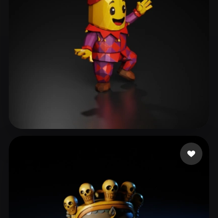
tabby nala the
18 curtidas