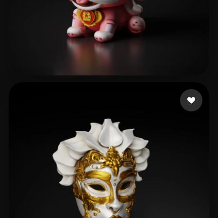
kira c
295 curtidas