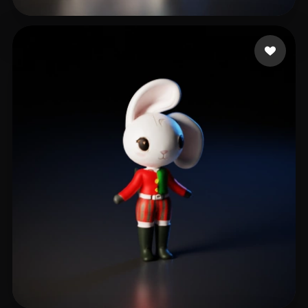
Holmquist Elijah
285 curtidas