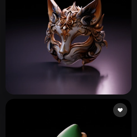
h zf
119 curtidas