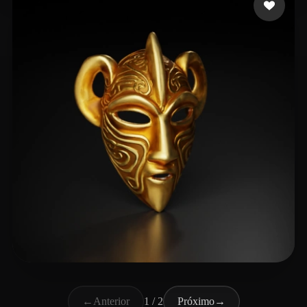
Gage David
23 curtidas
←
Anterior
1 / 2
Próximo
→