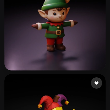
Yoricle
64 curtidas