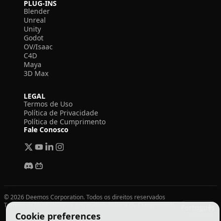
PLUG-INS
Blender
Unreal
Unity
Godot
OV/Isaac
C4D
Maya
3D Max
LEGAL
Termos de Uso
Política de Privacidade
Política de Cumprimento
Fale Conosco
© 2026 Deemos Corporation. Todos os direitos reservados
Termos de Uso
Política de Privacidade
Política de Cumprimento
Português
Cookie preferences