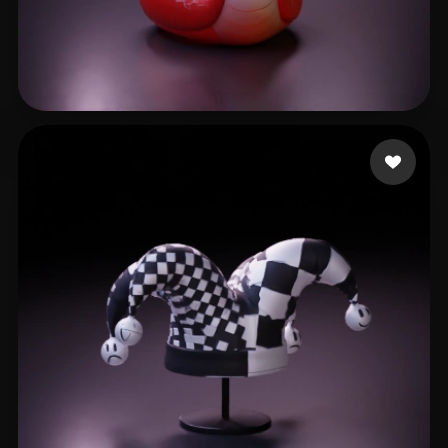
l231
340 curtidas