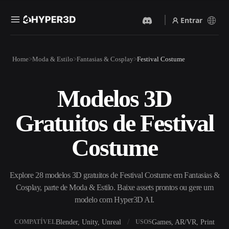
Entrar
Produtos
Home
Moda & Estilo
Fantasias & Cosplay
Festival Costume
Recursos
Rodin
ChatAvatar
API
Modelos 3D
Imagem Para 3D
Texto Para 3D
Preços
Envie uma imagem e receba
Do prompt de texto ao objeto
Gratuitos de Festival
um objeto 3D na hora.
3D — na hora.
Recursos
Gerador De Imagens IA
Gerador De Vídeo IA
Costume
Gere visuais de alta qualidade
Crie vídeos a partir de texto
a partir de um prompt
ou imagens com IA.
simples.
Comunidade
Explore 28 modelos 3D gratuitos de Festival Costume em Fantasias &
API
Cosplay, parte de Moda & Estilo. Baixe assets prontos ou gere um
Integre nossa IA criativa ao
seu app ou fluxo de trabalho.
modelo com Hyper3D AI.
História
Pesquisa
Blog
OmniCraft
Blender, Unity, Unreal
Games, AR/VR, Print
COMPATÍVEL
USOS