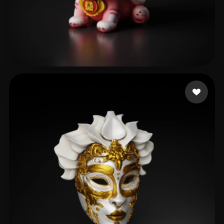
kira c
295 Likes