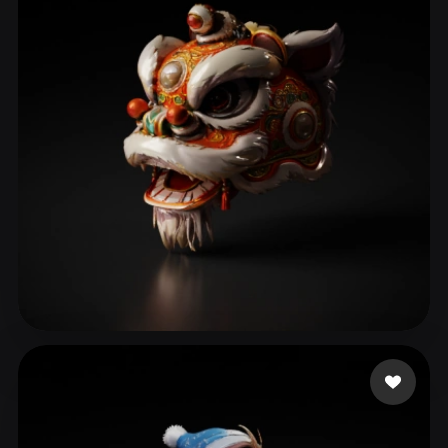
ComfyUI
21
Stile
Abstract
Anime
Cartoon
Cel-Shaded
Fantasy
Flat
Gothic
Hand-Painted
Industrial
Isometric
Low Poly
Medieval
Minimalist
Modern
Organic
Photorealistic
Pixel Art
Realistic
Retro
Stylized
Voxel
LJJ0103
102 Likes