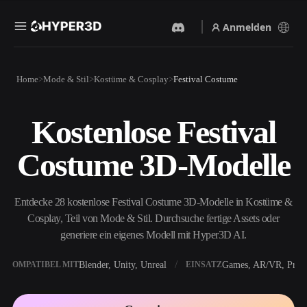
Anmelden
Produkte
Home
Mode & Stil
Kostüme & Cosplay
Festival Costume
Funktionen
Rodin
ChatAvatar
API
Kostenlose Festival
Bild Zu 3D
Text Zu 3D
Preise
Bild hochladen, sofort ein
Vom Text-Prompt zum 3D-
Costume 3D-Modelle
3D-Objekt erhalten.
Objekt — im Handumdrehen.
Ressourcen
KI-Bildgenerator
KI-Videogenerator
Generiere hochwertige
Erstelle Videos aus Text oder
Entdecke 28 kostenlose Festival Costume 3D-Modelle in Kostüme &
Visuals aus einem einfachen
Bildern mit KI.
Prompt.
Cosplay, Teil von Mode & Stil. Durchsuche fertige Assets oder
Community
generiere ein eigenes Modell mit Hyper3D AI.
API
Binde unsere kreative KI in
deine App oder deinen
Blender, Unity, Unreal
Games, AR/VR, Print
KOMPATIBEL MIT
EINSATZ
Story
Forschung
Blog
Workflow ein.
OmniCraft