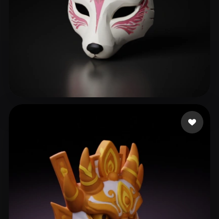
May Apryl
181 Likes