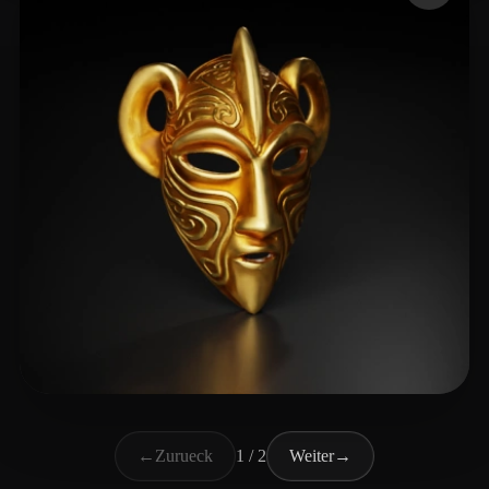
Gage David
23 Likes
←
Zurueck
1 / 2
Weiter
→