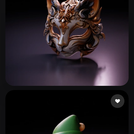
h zf
119 Likes