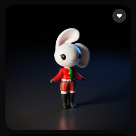
Holmquist Elijah
285 Likes