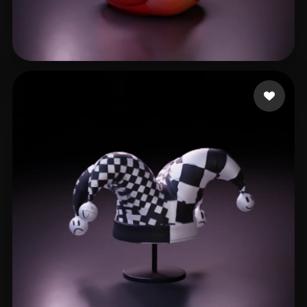
l231
340 Likes