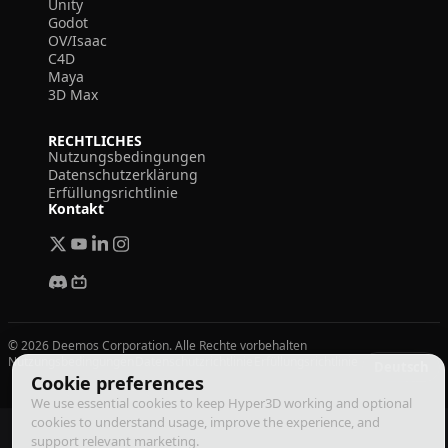
Unity
Godot
OV/Isaac
C4D
Maya
3D Max
RECHTLICHES
Nutzungsbedingungen
Datenschutzerklärung
Erfüllungsrichtlinie
Kontakt
© 2026 Deemos Corporation. Alle Rechte vorbehalten
Nutzungsbedingungen
Datenschutzrichtlinie
Erfüllungsrichtlinie
Deutsch
Cookie preferences
We use essential cookies to keep Hyper3D working and optional
cookies to understand usage, improve the experience, and
support relevant marketing.