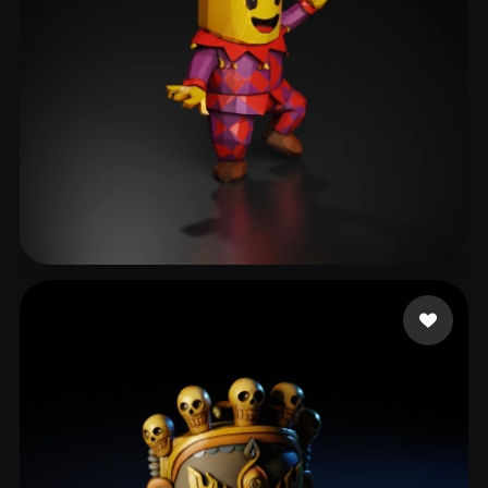
tabby nala the
18 Likes