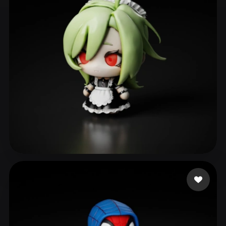
ComfyUI
21
Stile
Abstract
Anime
Cartoon
Cel-Shaded
Fantasy
Flat
Gothic
Hand-Painted
Industrial
Isometric
Low Poly
Medieval
Minimalist
Modern
Organic
Photorealistic
Pixel Art
Realistic
Retro
Stylized
景
109 Likes
Voxel