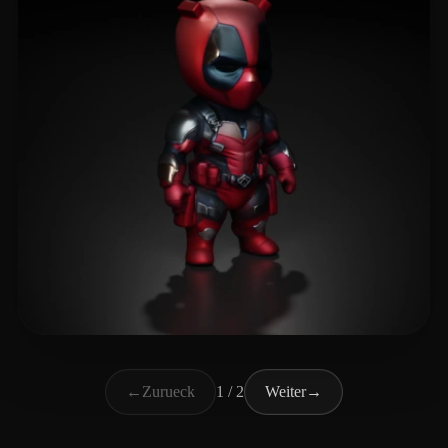
AIAIAKE
24 Likes
←
Zurueck
1 / 2
Weiter
→