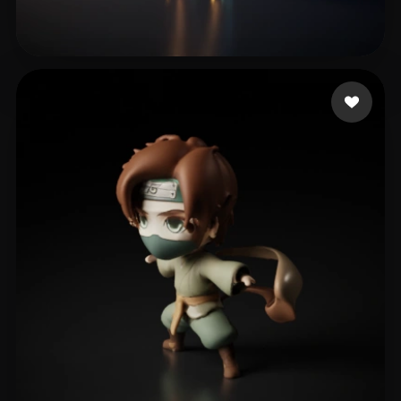
Kuznetsov Nikolai
17 Likes