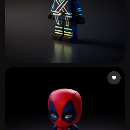
zengovision
65 Likes