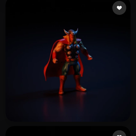
Maxske
16 Likes
wang ziwei
6 Likes