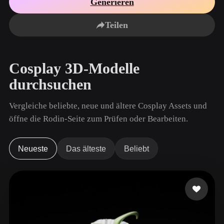
Generieren
Anwendungsfälle
KI-Bild-Remix
KI-HDRI-Generator
3D-Mesh-Editor
3D Printing
Animation
Teilen
KI-Bildverbesserer
3D-Modellsuchmaschine
Game
Automotive
KI-Texturengenerator
SVG-zu-3D-Konverter
Development
Design
Cosplay 3D-Modelle
NFT Creation
E-commerce
durchsuchen
Character
VR/AR
Design
Vergleiche beliebte, neue und ältere Cosplay Assets und
Metaverse
Jewelry Design
öffne die Rodin-Seite zum Prüfen oder Bearbeiten.
Mechanical
Engineering
Neueste
Das älteste
Beliebt
Plug-Ins
Blender
Unity
Unreal
Godot
Maya
3DS Max