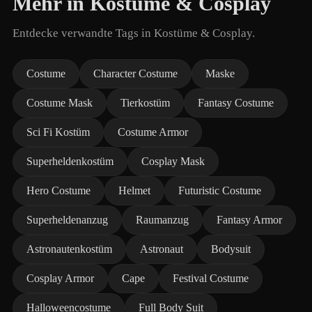
Mehr in Kostüme & Cosplay
Entdecke verwandte Tags in Kostüme & Cosplay.
Costume
Character Costume
Maske
Costume Mask
Tierkostüm
Fantasy Costume
Sci Fi Kostüm
Costume Armor
Superheldenkostüm
Cosplay Mask
Hero Costume
Helmet
Futuristic Costume
Superheldenanzug
Raumanzug
Fantasy Armor
Astronautenkostüm
Astronaut
Bodysuit
Cosplay Armor
Cape
Festival Costume
Halloweencostume
Full Body Suit