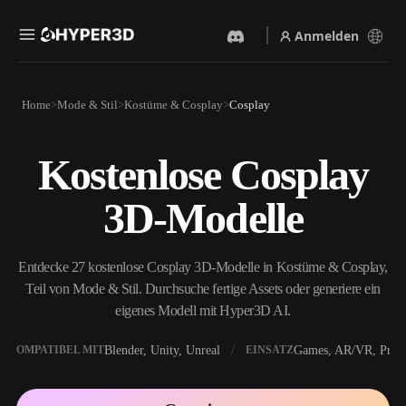
Anmelden
Produkte
Home
Mode & Stil
Kostüme & Cosplay
Cosplay
Funktionen
Rodin
ChatAvatar
API
Kostenlose Cosplay
Bild Zu 3D
Text Zu 3D
Preise
Bild hochladen, sofort ein
Vom Text-Prompt zum 3D-
3D-Modelle
3D-Objekt erhalten.
Objekt — im Handumdrehen.
Ressourcen
KI-Bildgenerator
KI-Videogenerator
Generiere hochwertige
Erstelle Videos aus Text oder
Entdecke 27 kostenlose Cosplay 3D-Modelle in Kostüme & Cosplay,
Visuals aus einem einfachen
Bildern mit KI.
Prompt.
Teil von Mode & Stil. Durchsuche fertige Assets oder generiere ein
Community
eigenes Modell mit Hyper3D AI.
API
Binde unsere kreative KI in
deine App oder deinen
Blender, Unity, Unreal
Games, AR/VR, Print
KOMPATIBEL MIT
EINSATZ
Story
Forschung
Blog
Workflow ein.
OmniCraft