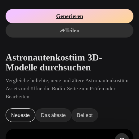
Anwendungsfälle
KI-Bild-Remix
KI-HDRI-Generator
3D-Mesh-Editor
3D Printing
Animation
Generieren
KI-Bildverbesserer
3D-Modellsuchmaschine
Game
Automotive
KI-Texturengenerator
SVG-zu-3D-Konverter
Development
Design
Teilen
NFT Creation
E-commerce
Character
Astronautenkostüm 3D-
VR/AR
Design
Modelle durchsuchen
Metaverse
Jewelry Design
Vergleiche beliebte, neue und ältere Astronautenkostüm
Mechanical
Engineering
Assets und öffne die Rodin-Seite zum Prüfen oder
Bearbeiten.
Plug-Ins
Blender
Unity
Unreal
Neueste
Das älteste
Beliebt
Godot
Maya
3DS Max