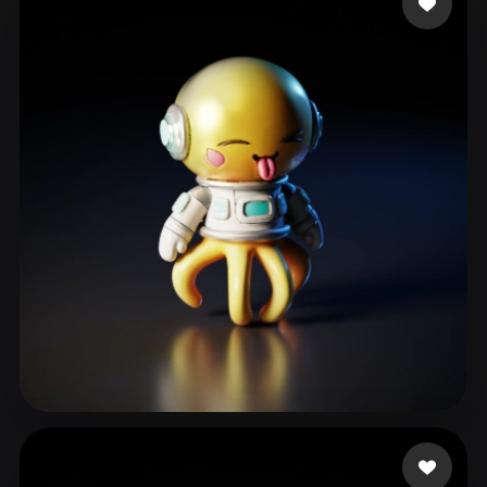
ComfyUI
21
Stile
Abstract
Anime
Cartoon
Cel-Shaded
Fantasy
Flat
Gothic
Hand-Painted
Industrial
Isometric
Low Poly
Medieval
Minimalist
Modern
Organic
Photorealistic
Pixel Art
Realistic
Retro
Stylized
Voxel
冯
23 Likes