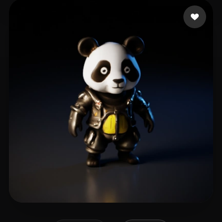
Mode Knight
13 Likes
eEhyQx
18 Likes