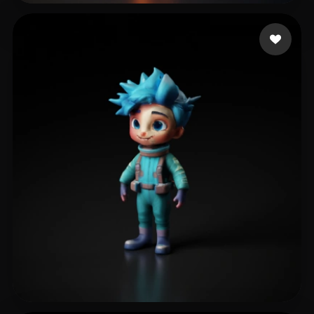
huang jing
14 Likes