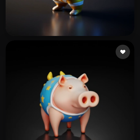
ArisLab
17 Likes