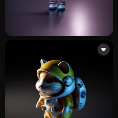
Ταστσογλου Λευτερης
39 Likes