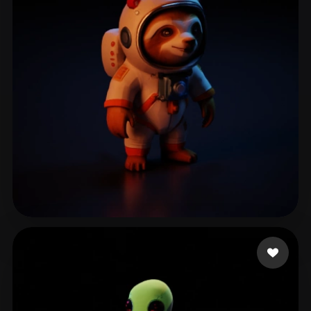
🖥️💻🐍🎨🔍🖌️
94 Likes