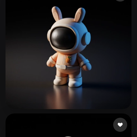
doobyoo
247 Likes