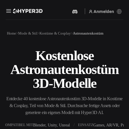
Anmelden
Produkte
Home
Mode & Stil
Kostüme & Cosplay
Astronautenkostüm
Funktionen
Rodin
ChatAvatar
API
Kostenlose
Bild Zu 3D
Text Zu 3D
Preise
Bild hochladen, sofort ein
Vom Text-Prompt zum 3D-
Astronautenkostüm
3D-Objekt erhalten.
Objekt — im Handumdrehen.
Ressourcen
KI-Bildgenerator
KI-Videogenerator
3D-Modelle
Generiere hochwertige
Erstelle Videos aus Text oder
Visuals aus einem einfachen
Bildern mit KI.
Prompt.
Community
Entdecke 40 kostenlose Astronautenkostüm 3D-Modelle in Kostüme
API
& Cosplay, Teil von Mode & Stil. Durchsuche fertige Assets oder
Binde unsere kreative KI in
deine App oder deinen
generiere ein eigenes Modell mit Hyper3D AI.
Story
Forschung
Blog
Workflow ein.
OmniCraft
Blender, Unity, Unreal
Games, AR/VR, Print
KOMPATIBEL MIT
EINSATZ