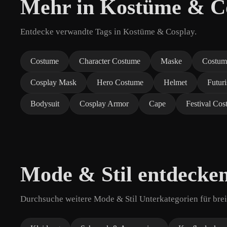
Mehr in Kostüme & C
Entdecke verwandte Tags in Kostüme & Cosplay.
Costume
Character Costume
Maske
Costum
Cosplay Mask
Hero Costume
Helmet
Futur
Bodysuit
Cosplay Armor
Cape
Festival Co
Mode & Stil entdecke
Durchsuche weitere Mode & Stil Unterkategorien für brei