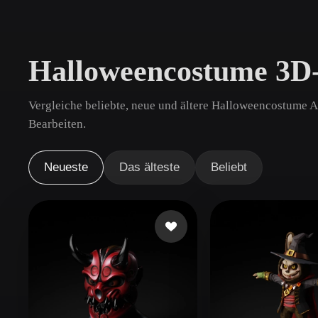
Anwendungsfälle
3D Printing
Animatio
Halloweencostume 3D
NFT Creation
E-commer
Jewelry
Metaverse
Vergleiche beliebte, neue und ältere Halloweencostume A
Design
Bearbeiten.
Plug-Ins
Neueste
Das älteste
Beliebt
Blender
Unity
Unreal
God
Stile
Abstract
Anime
Cart
Hand-Painted
Industrial
Isome