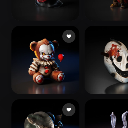
Organic
Photorealistic
Pixel
Гарькавый Александр
45 Likes
hkjl;
78 Likes
Jully3d
204 Likes
gerd
138 Likes