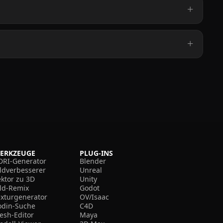
ERKZEUGE
PLUG-INS
DRI-Generator
Blender
ildverbesserer
Unreal
ektor zu 3D
Unity
ild-Remix
Godot
exturgenerator
OV/Isaac
odin-Suche
C4D
esh-Editor
Maya