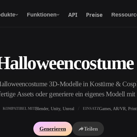
API
Preise
odukte
Funktionen
Ressourc
 Halloweencostume
Text Zu 3D
Vom Text-Prompt zum 3D-Objekt — im
Handumdrehen.
Halloweencostume 3D-Modelle in Kostüme & Cospla
API
Binde unsere kreative KI in deine App oder
ertige Assets oder generiere ein eigenes Modell mi
deinen Workflow ein.
Blender, Unity, Unreal
Games, AR/VR, Print
KOMPATIBEL MIT
EINSATZ
erator
3D-Modellsuchmaschine
Generieren
Teilen
ator
SVG-zu-3D-Konverter