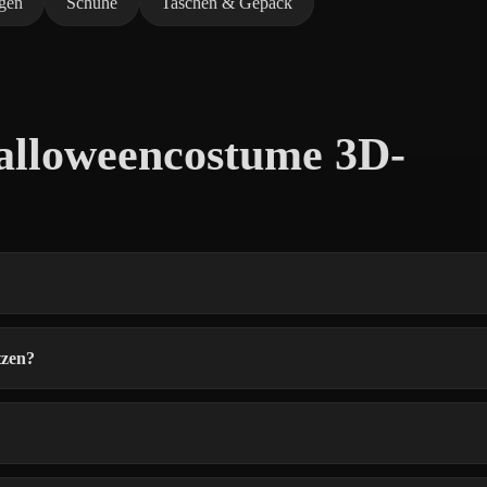
gen
Schuhe
Taschen & Gepäck
alloweencostume 3D-
tzen?