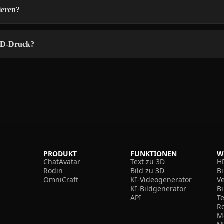
ieren?
 3D-Druck?
PRODUKT
FUNKTIONEN
W
ChatAvatar
Text zu 3D
H
Rodin
Bild zu 3D
B
OmniCraft
KI-Videogenerator
V
KI-Bildgenerator
B
API
T
R
M