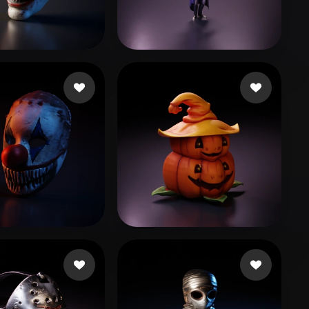
Stylized
Voxel
xzone
124 Likes
TORRES JOSE LUIS
251 Likes
2 Levi
53 Likes
Tbird Johnny
48 Likes