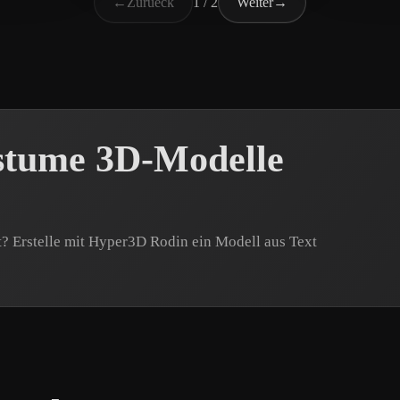
←
Zurueck
1 / 2
Weiter
→
stume 3D-Modelle
? Erstelle mit Hyper3D Rodin ein Modell aus Text