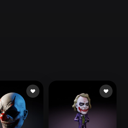
Automotive
Design
Character
Design
21
Flat
Gothic
Minimalist
Modern