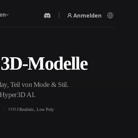
Anmelden
en
 3D-Modelle
KI-Videogenerator
Erstelle Videos aus Text oder Bildern mit KI.
y, Teil von Mode & Stil.
t Hyper3D AI.
Realistic, Low Poly
STILE
3D-Mesh-Editor