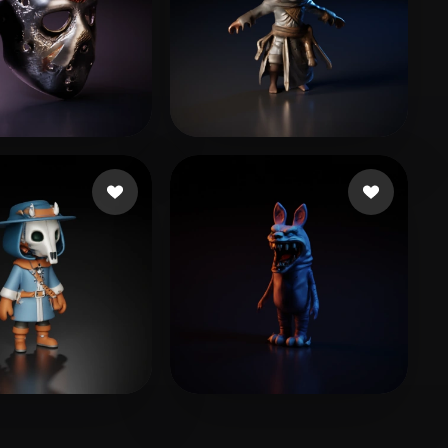
ng Fares
40 Likes
GOD GEEK
46 Likes
7 Likes
galaxynatkhan9
6 Likes