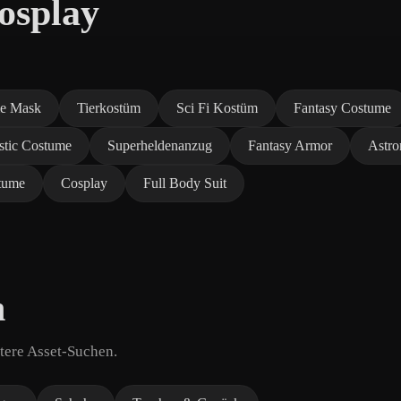
osplay
e Mask
Tierkostüm
Sci Fi Kostüm
Fantasy Costume
istic Costume
Superheldenanzug
Fantasy Armor
Astro
stume
Cosplay
Full Body Suit
n
tere Asset-Suchen.