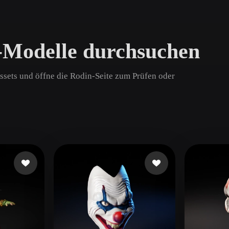
Game
n
Development
-Modelle durchsuchen
ce
VR/AR
Mechanical
ssets und öffne die Rodin-Seite zum Prüfen oder
Engineering
ot
Maya
3DS Max
ComfyUI
oon
Cel-Shaded
Fantasy
tric
Low Poly
Medieval