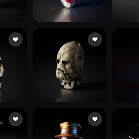
 Art
Realistic
Retro
2406749349
189 Likes
Cyle
Grant Dorian
49 Likes
Reza3