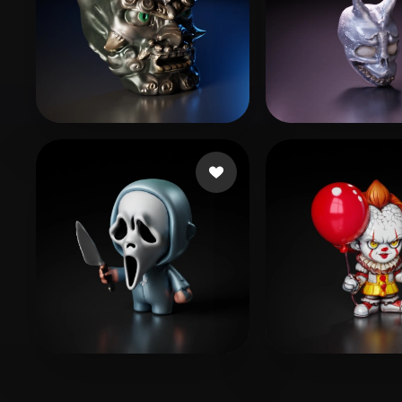
464211078@QQ.COM
34 Likes
shroomziez
33 L
Schneider Lilly
59 Likes
oakleaf rome
84