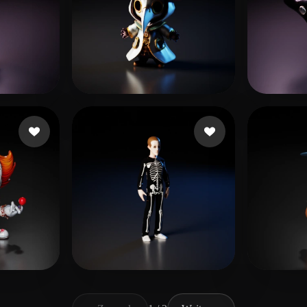
ikes
Pixeleyes
86 Likes
Gami
卡兹克
 Likes
23 Likes
sofo
2