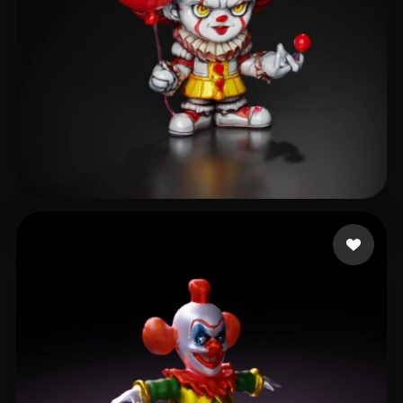
oakleaf rome
84 curtidas