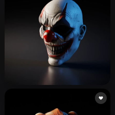
Cylexzone
124 curtidas