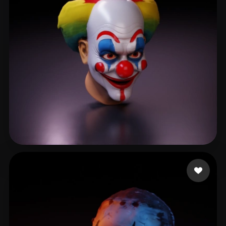
World WhatA
122 curtidas