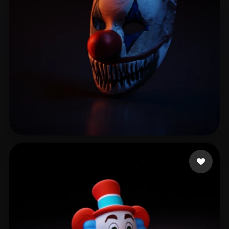
Reza32 Levi
53 curtidas