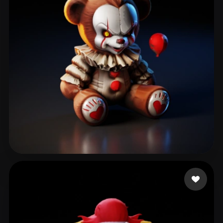
Jully3d
204 curtidas