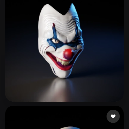
ComfyUI
21
Estilos
Abstract
Anime
Cartoon
Cel-Shaded
Fantasy
Flat
Gothic
Hand-Painted
Industrial
Isometric
Low Poly
Medieval
Minimalist
Modern
Organic
Photorealistic
Pixel Art
Realistic
Retro
Stylized
Voxel
2406749349
189 curtidas