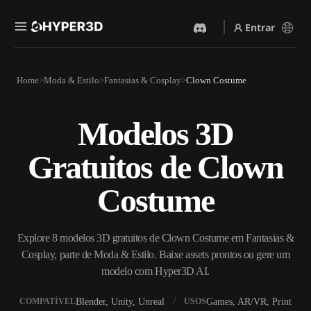
Entrar
Produtos
Home
Moda & Estilo
Fantasias & Cosplay
Clown Costume
Recursos
Rodin
ChatAvatar
API
Modelos 3D
Imagem Para 3D
Texto Para 3D
Preços
Envie uma imagem e receba
Do prompt de texto ao objeto
Gratuitos de Clown
um objeto 3D na hora.
3D — na hora.
Recursos
Gerador De Imagens IA
Gerador De Vídeo IA
Costume
Gere visuais de alta qualidade
Crie vídeos a partir de texto
a partir de um prompt
ou imagens com IA.
simples.
Comunidade
Explore 8 modelos 3D gratuitos de Clown Costume em Fantasias &
API
Cosplay, parte de Moda & Estilo. Baixe assets prontos ou gere um
Integre nossa IA criativa ao
seu app ou fluxo de trabalho.
modelo com Hyper3D AI.
História
Pesquisa
Blog
OmniCraft
Blender, Unity, Unreal
Games, AR/VR, Print
COMPATÍVEL
USOS