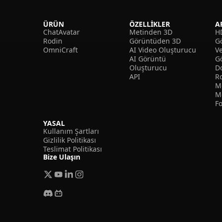
ÜRÜN
ÖZELLIKLER
A
ChatAvatar
Metinden 3D
H
Rodin
Görüntüden 3D
Gö
OmniCraft
AI Video Oluşturucu
V
AI Görüntü
G
Oluşturucu
D
API
R
M
M
F
YASAL
Kullanım Şartları
Gizlilik Politikası
Teslimat Politikası
Bize Ulaşın