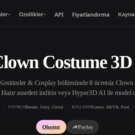
API
Fiyatlandırma
ler
Özellikler
Kayna
 Clown Costume 3D 
Metinden 3D’ye
Metin isteminden 3D nesneye — anında.
 Kostümler & Cosplay bölümünde 8 ücretsiz Clow
API
Yaratıcı yapay zekamızı uygulamanıza ya da iş
 Hazır assetleri indirin veya Hyper3D AI ile model 
akışınıza entegre edin.
Blender, Unity, Unreal
Games, AR/VR, Print
UYUMLU
KULLANIM
 Doku Oluşturucu
3D Model Arama Motoru
Oluştur
Paylaş
 HDRI Oluşturucu
SVG’den 3D’ye Dönüştürücü