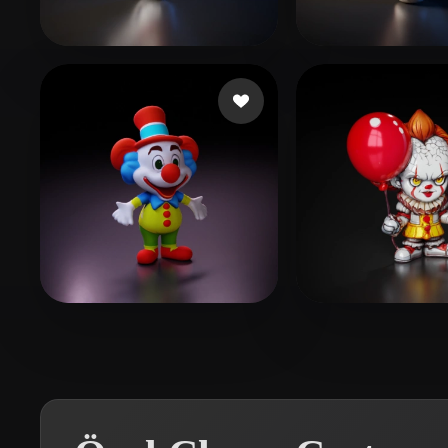
Organic
Photorealistic
Pixel
2406749349
189 beğeni
Cylexzone
124 
Ricciotti Facundo
72 beğeni
oakleaf rome
84