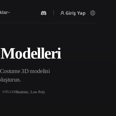
Giriş Yap
klar
Modelleri
Yapay Zeka Video Oluşturucu
Yapay zekayla metinden ya da görsellerden
video oluşturun.
n Costume 3D modelini
oluşturun.
Realistic, Low Poly
STILLER
3D Mesh Düzenleyici