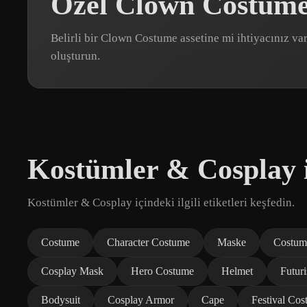
Özel Clown Costume
Belirli bir Clown Costume assetine mi ihtiyacınız v
oluşturun.
Kostümler & Cosplay i
Kostümler & Cosplay içindeki ilgili etiketleri keşfedin.
Costume
Character Costume
Maske
Costum
Cosplay Mask
Hero Costume
Helmet
Futur
Bodysuit
Cosplay Armor
Cape
Festival Co