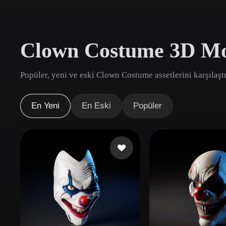
Kullanım Alanları
3D Printing
Animatio
Clown Costume 3D Mod
NFT Creation
E-commer
Jewelry
Metaverse
Popüler, yeni ve eski Clown Costume assetlerini karşılaştı
Design
Eklentiler
En Yeni
En Eski
Popüler
Blender
Unity
Unreal
God
Stiller
Abstract
Anime
Cart
Hand-Painted
Industrial
Isome