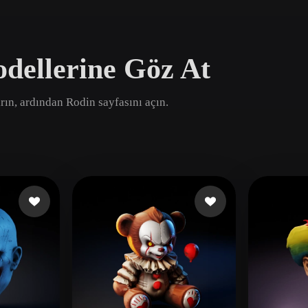
Game
n
Development
ellerine Göz At
ce
VR/AR
Mechanical
rın, ardından Rodin sayfasını açın.
Engineering
ot
Maya
3DS Max
ComfyUI
oon
Cel-Shaded
Fantasy
tric
Low Poly
Medieval