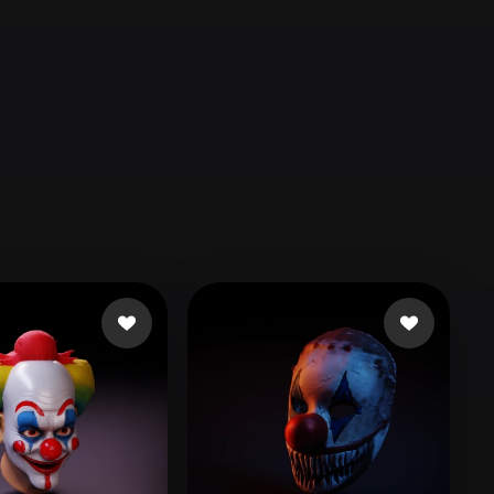
Automotive
Design
Character
Design
21
Flat
Gothic
Minimalist
Modern