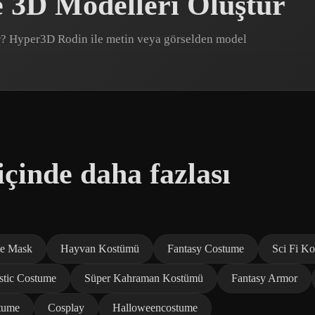
 3D Modelleri Oluştur
ar? Hyper3D Rodin ile metin veya görselden model
çinde daha fazlası
e Mask
Hayvan Kostümü
Fantasy Costume
Sci Fi K
istic Costume
Süper Kahraman Kostümü
Fantasy Armor
stume
Cosplay
Halloweencostume