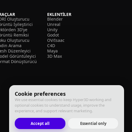
RAÇLAR
EKLENTILER
DRI Oluşturucu
Blender
rüntü İyileştirici
Unreal
ektörden 3D’ye
Unity
örüntü Remiksi
Godot
oku Oluşturucu
OV/Isaac
odin Arama
C4D
esh Düzenleyici
Maya
odel Görüntüleyici
3D Max
ormat Dönüştürücü
Cookie preferences
We use essential cookies to keep Hyper3D working and
optional cookies to understand usage, improve the
experience, and support relevant marketing.
Accept all
Essential only