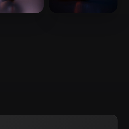
Stylized
Voxel
d WhatA
122 beğeni
Reza32 Levi
53 beğeni