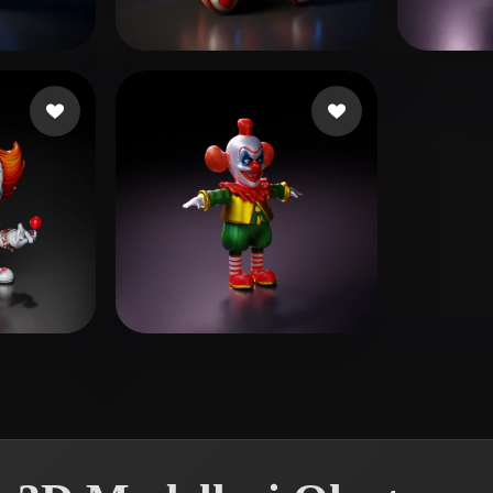
 Art
Realistic
Retro
beğeni
Jully3d
204 beğeni
Worl
 beğeni
Smith Mike
11 beğeni