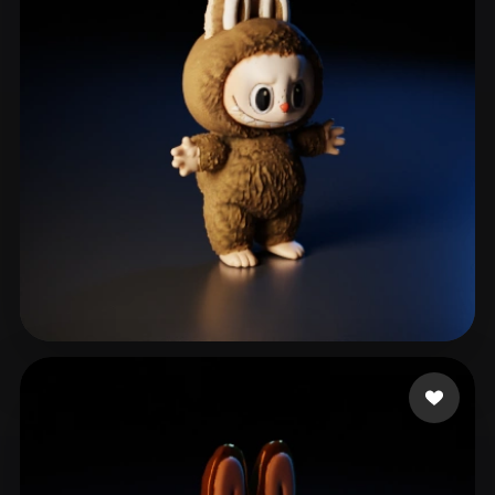
814 beğeni
محمد