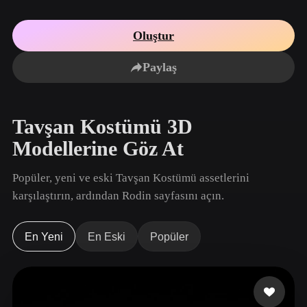
Kullanım Alanları
Yapay Zeka Görsel Remix
Yapay Zeka HDRI Oluşturucu
3D Mesh Düzen
3D Printing
Animation
Oluştur
Yapay Zeka Görsel İyileştirici
3D Model Arama Motoru
Game
Automotive
Development
Design
Paylaş
Yapay Zeka Doku Oluşturucu
SVG’den 3D’ye Dönüştürücü
NFT Creation
E-commerce
Character
Tavşan Kostümü 3D
VR/AR
Design
Modellerine Göz At
Metaverse
Jewelry Design
Popüler, yeni ve eski Tavşan Kostümü assetlerini
Mechanical
Engineering
karşılaştırın, ardından Rodin sayfasını açın.
Eklentiler
En Yeni
En Eski
Popüler
Blender
Unity
Unreal
Godot
Maya
3DS Max