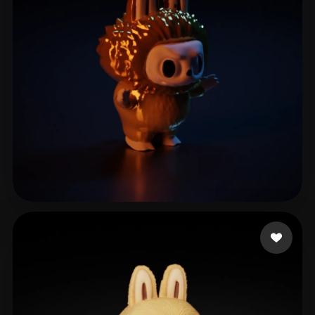
melon water
78 beğeni