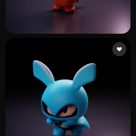
new
12 beğeni