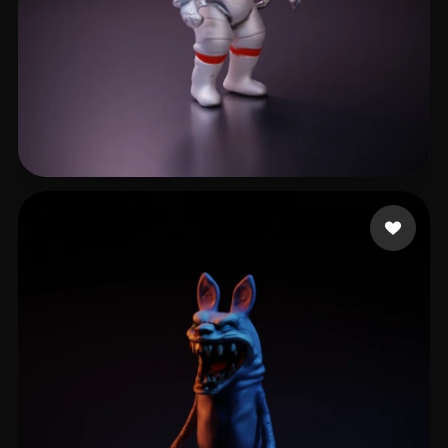
Carotine Lou
17 beğeni