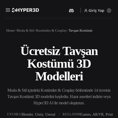
Giriş Yap
Ürünler
Home
Moda & Stil
Kostümler & Cosplay
Tavşan Kostümü
Özellikler
Rodin
ChatAvatar
API
Ücretsiz Tavşan
Görselden 3D’ye
Metinden 3D’ye
Fiyatlandırma
Bir resim yükleyin, anında
Metin isteminden 3D nesneye
Kostümü 3D
3D nesne elde edin.
— anında.
Kaynaklar
Yapay Zeka Video
Yapay Zeka Görüntü
Modelleri
Oluşturucu
Oluşturucu
Yapay zekayla metinden ya
Basit bir istemle
da görsellerden video
yüksek‑kaliteli görseller
Topluluk
oluşturun.
üretin.
Moda & Stil içindeki Kostümler & Cosplay bölümünde 14 ücretsiz
API
Tavşan Kostümü 3D modelini keşfedin. Hazır assetleri indirin veya
Yaratıcı yapay zekamızı
Hyper3D AI ile model oluşturun.
Hikaye
Araştırma
Blog
uygulamanıza ya da iş
akışınıza entegre edin.
Blender, Unity, Unreal
Games, AR/VR, Print
UYUMLU
KULLANIM
OmniCraft