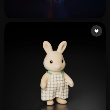
6 いいね
galaxynatkhan9