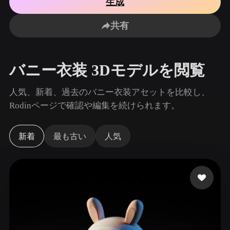
生成
ユースケース
AI画像リミックス
AI HDRIジェネレーター
3Dメッ
3D Printing
Animation
共有
AI画像エンハンサー
3Dモデル検索エンジン
Game
Automotive
Development
Design
AIテクスチャジェネレーター
SVGから3Dへの変換ツール
バニー衣装 3Dモデルを閲覧
NFT Creation
E-commerce
Character
人気、新着、過去のバニー衣装アセットを比較し、
VR/AR
Design
Rodinページで確認や編集を続けられます。
Metaverse
Jewelry Design
新着
最も古い
人気
Mechanical
Engineering
プラグイン
Blender
Unity
Unreal
Godot
Maya
3DS Max