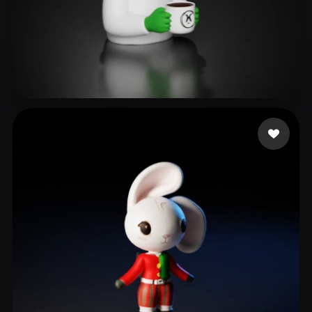
126 いいね
as rain as right