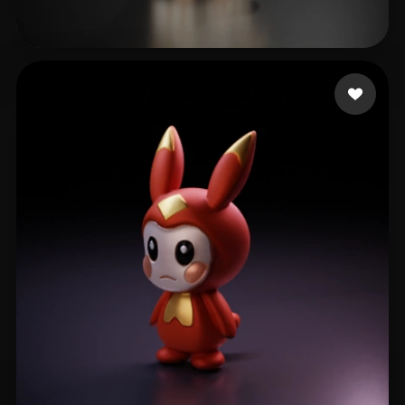
20 いいね
Voice Eve Films