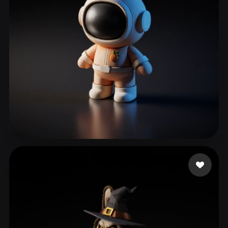
ComfyUI
21
スタイル
Abstract
Anime
Cartoon
Cel-Shaded
Fantasy
Flat
Gothic
Hand-Painted
Industrial
Isometric
Low Poly
Medieval
Minimalist
Modern
Organic
Photorealistic
247 いいね
doobyoo
Pixel Art
Realistic
Retro
Stylized
Voxel