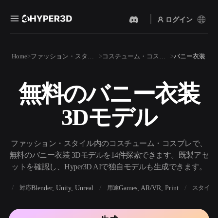
ログイン
製品
Home
ファッション・スタイル
コスチューム・コスプレ
バニー衣装
機能
Rodin
ChatAvatar
API
無料のバニー衣装
画像から 3D
テキストから 3D
料金
写真をアップロードするだ
テキストプロンプトから3D
けで、3Dオブジェクトが瞬
3Dモデル
オブジェクトへ — 瞬時に。
時に完成。
リソース
AI 画像生成
AI 動画生成
シンプルなプロンプトか
テキストや画像から、AIで
ファッション・スタイル内のコスチューム・コスプレで、
ら、高品質なビジュアルを
動画を作成。
生成。
無料のバニー衣装 3Dモデルを14件探索できます。既製アセ
コミュニティ
ットを確認し、Hyper3D AIで独自モデルも生成できます。
API
私たちのクリエイティブAI
を、あなたのアプリやワー
BX
Blender, Unity, Unreal
Games, AR/VR, Print
対応
用途
スタイル
ストーリー
研究
ブログ
クフローに組み込みましょ
う。
OmniCraft