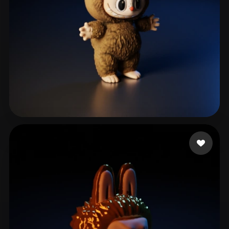
814 いいね
محمد