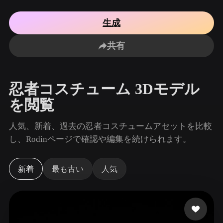
ユースケース
AI画像リミックス
AI HDRIジェネレーター
3Dメッ
3D Printing
Animation
生成
AI画像エンハンサー
3Dモデル検索エンジン
Game
Automotive
共有
Development
Design
AIテクスチャジェネレーター
SVGから3Dへの変換ツール
NFT Creation
E-commerce
忍者コスチューム 3Dモデル
Character
VR/AR
Design
を閲覧
Metaverse
Jewelry Design
人気、新着、過去の忍者コスチュームアセットを比較
Mechanical
し、Rodinページで確認や編集を続けられます。
Engineering
プラグイン
新着
最も古い
人気
Blender
Unity
Unreal
Godot
Maya
3DS Max