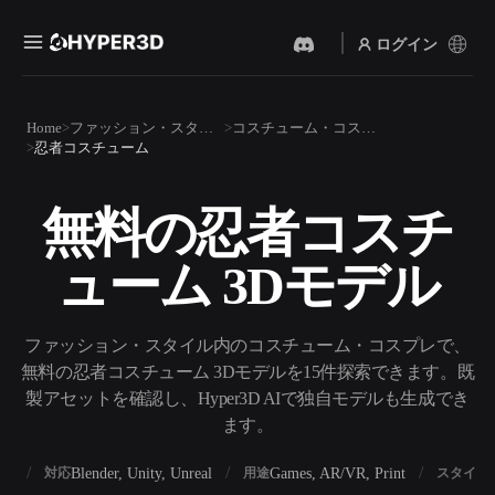
ログイン
製品
Home
ファッション・スタイル
コスチューム・コスプレ
機能
忍者コスチューム
Rodin
ChatAvatar
API
画像から 3D
テキストから 3D
無料の忍者コスチ
料金
写真をアップロードするだ
テキストプロンプトから3D
けで、3Dオブジェクトが瞬
オブジェクトへ — 瞬時に。
時に完成。
ューム 3Dモデル
リソース
AI 画像生成
AI 動画生成
シンプルなプロンプトか
テキストや画像から、AIで
ら、高品質なビジュアルを
動画を作成。
ファッション・スタイル内のコスチューム・コスプレで、
生成。
コミュニティ
無料の忍者コスチューム 3Dモデルを15件探索できます。既
API
製アセットを確認し、Hyper3D AIで独自モデルも生成でき
私たちのクリエイティブAI
を、あなたのアプリやワー
ます。
ストーリー
研究
ブログ
クフローに組み込みましょ
う。
BX
Blender, Unity, Unreal
Games, AR/VR, Print
対応
用途
スタイル
OmniCraft