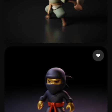
8 いいね
Eskicioğlu Bora