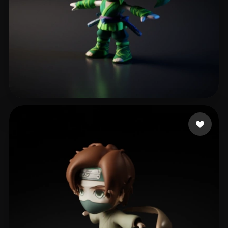
39 いいね
Mirco santangelo