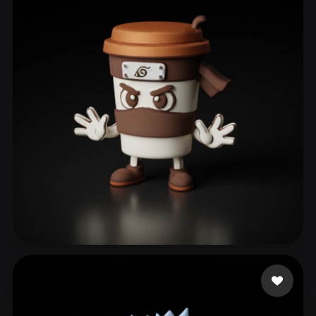
ComfyUI
21
スタイル
Abstract
Anime
Cartoon
Cel-Shaded
Fantasy
Flat
Gothic
Hand-Painted
Industrial
Isometric
Low Poly
Medieval
Minimalist
Modern
Organic
Photorealistic
Pixel Art
Realistic
Retro
Stylized
Voxel
179 いいね
gab