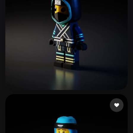
65 いいね
zengovision