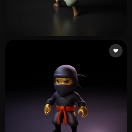
8 点赞
Eskicioğlu Bora