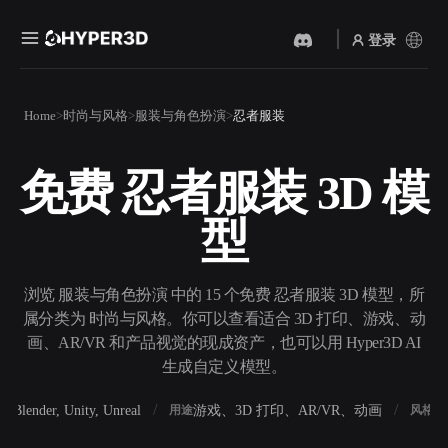
登录
产品
Home
时尚与风格
服装与角色扮演
忍者服装
功能
Rodin
ChatAvatar
API
免费 忍者服装 3D 模
图片转 3D
文本转 3D
定价
上传一张图片，即刻获得 3D
从文字提示到 3D 物体 ——
型
物体。
即刻完成。
资源
AI 视频生成器
AI 图片生成器
用 AI 从文字或图片创作视
用一句简单提示生成高质量
浏览 服装与角色扮演 中的 15 个免费 忍者服装 3D 模型，所
频。
视觉内容。
属分类为 时尚与风格。你可以查看适合 3D 打印、游戏、动
社区
画、AR/VR 和产品视觉的现成资产，也可以用 Hyper3D AI
API
生成自定义模型。
将我们的创意 AI 接入你的应
用或工作流。
故事
研究
博客
Blender, Unity, Unreal
游戏、3D 打印、AR/VR、动画
写
软件
用途
风格
OmniCraft