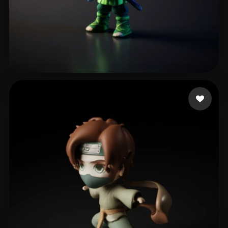
39 点赞
Mirco santangelo