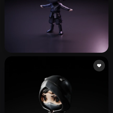
30 点赞
Barrientos Natera Is