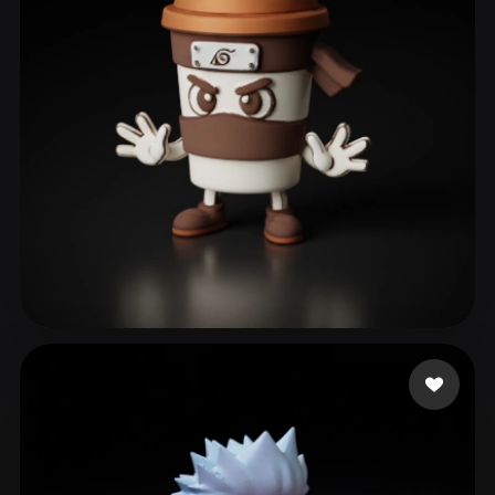
ComfyUI
21
风格
Abstract
Anime
Cartoon
Cel-Shaded
Fantasy
Flat
Gothic
Hand-Painted
Industrial
Isometric
Low Poly
Medieval
Minimalist
Modern
Organic
Photorealistic
Pixel Art
Realistic
Retro
Stylized
179 点赞
gab
Voxel