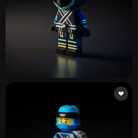
65 点赞
zengovision