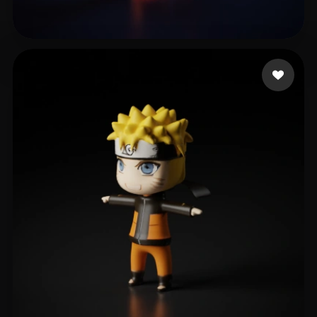
10 点赞
Illarion Max