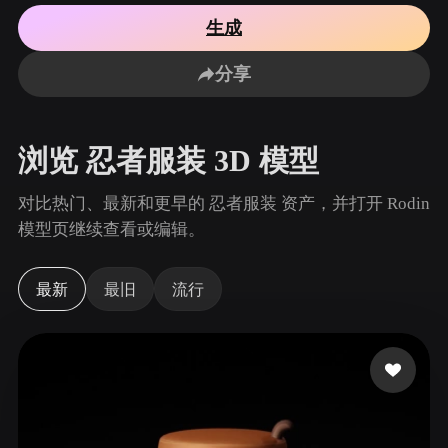
用例
AI 图像重混
AI HDRI 生成器
3D 网格 편집기
生成
3D Printing
Animation
AI 图像增强器
3D 模型搜索引擎
分享
Game
Automotive
AI 纹理生成器
SVG 转 3D 转换器
Development
Design
NFT Creation
E-commerce
浏览 忍者服装 3D 模型
Character
VR/AR
Design
对比热门、最新和更早的 忍者服装 资产，并打开 Rodin
Metaverse
Jewelry Design
模型页继续查看或编辑。
Mechanical
Engineering
最新
最旧
流行
插件
Blender
Unity
Unreal
Godot
Maya
3DS Max