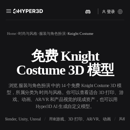
登录
产品
Home
时尚与风格
服装与角色扮演
Knight Costume
功能
Rodin
ChatAvatar
API
免费 Knight
图片转 3D
文本转 3D
定价
上传一张图片，即刻获得 3D
从文字提示到 3D 物体 ——
Costume 3D 模型
物体。
即刻完成。
资源
AI 视频生成器
AI 图片生成器
用 AI 从文字或图片创作视
用一句简单提示生成高质量
浏览 服装与角色扮演 中的 14 个免费 Knight Costume 3D 模
频。
视觉内容。
型，所属分类为 时尚与风格。你可以查看适合 3D 打印、游
社区
戏、动画、AR/VR 和产品视觉的现成资产，也可以用
API
Hyper3D AI 生成自定义模型。
将我们的创意 AI 接入你的应
用或工作流。
故事
研究
博客
Blender, Unity, Unreal
游戏、3D 打印、AR/VR、动画
写
软件
用途
风格
OmniCraft