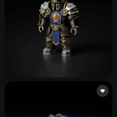
ComfyUI
21
风格
Abstract
Anime
Cartoon
Cel-Shaded
Fantasy
Flat
Gothic
Hand-Painted
Industrial
Isometric
Low Poly
Medieval
Minimalist
Modern
Organic
Photorealistic
Pixel Art
Realistic
Retro
Stylized
114 点赞
sands aaron
Voxel