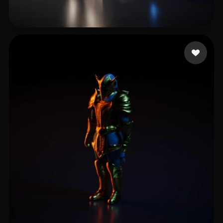
6 点赞
roachyogi