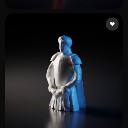
5 点赞
3DCG channel AKIRA