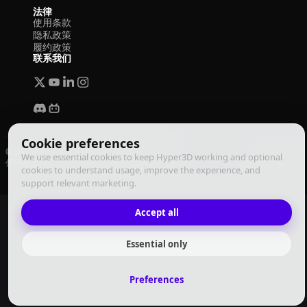
法律
使用条款
隐私政策
履约政策
联系我们
Cookie preferences
© 2026 Deemos Corporation. 保留所有权利
We use essential cookies to keep Hyper3D working and optional
使用条款
隐私政策
履约政策
中文
cookies to understand usage, improve the experience, and
support relevant marketing.
Accept all
Essential only
Preferences