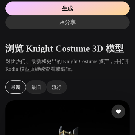
用例
AI 图像重混
AI HDRI 生成器
3D 网格 편집기
生成
3D Printing
Animation
AI 图像增强器
3D 模型搜索引擎
分享
Game
Automotive
AI 纹理生成器
SVG 转 3D 转换器
Development
Design
NFT Creation
E-commerce
浏览 Knight Costume 3D 模型
Character
VR/AR
Design
对比热门、最新和更早的 Knight Costume 资产，并打开
Metaverse
Jewelry Design
Rodin 模型页继续查看或编辑。
Mechanical
Engineering
最新
最旧
流行
插件
Blender
Unity
Unreal
Godot
Maya
3DS Max