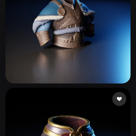
48 点赞
art.work.jia