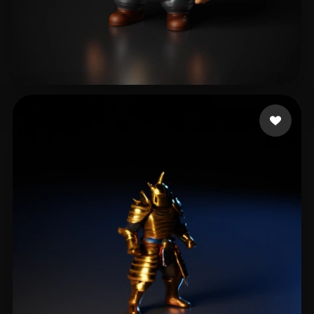
16 点赞
DragonCraft