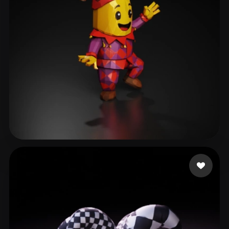
ComfyUI
21
Stiller
Abstract
Anime
Cartoon
Cel-Shaded
Fantasy
Flat
Gothic
Hand-Painted
Industrial
Isometric
Low Poly
Medieval
Minimalist
Modern
Organic
Photorealistic
tabby nala the
18 beğeni
Pixel Art
Realistic
Retro
Stylized
Voxel