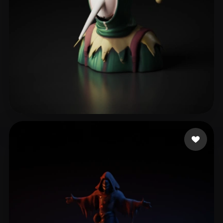
Фриц Даня
13 beğeni