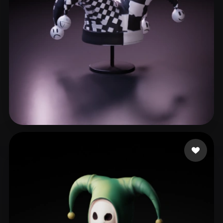
man Banana
47 beğeni