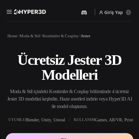
Giriş Yap
Ürünler
Home
Moda & Stil
Kostümler & Cosplay
Jester
Özellikler
Rodin
ChatAvatar
API
Ücretsiz Jester 3D
Görselden 3D’ye
Metinden 3D’ye
Fiyatlandırma
Bir resim yükleyin, anında
Metin isteminden 3D nesneye
Modelleri
3D nesne elde edin.
— anında.
Kaynaklar
Yapay Zeka Video
Yapay Zeka Görüntü
Oluşturucu
Oluşturucu
Moda & Stil içindeki Kostümler & Cosplay bölümünde 4 ücretsiz
Yapay zekayla metinden ya
Basit bir istemle
da görsellerden video
yüksek‑kaliteli görseller
Jester 3D modelini keşfedin. Hazır assetleri indirin veya Hyper3D AI
Topluluk
oluşturun.
üretin.
ile model oluşturun.
API
Yaratıcı yapay zekamızı
Blender, Unity, Unreal
Games, AR/VR, Print
UYUMLU
KULLANIM
Hikaye
Araştırma
Blog
uygulamanıza ya da iş
akışınıza entegre edin.
OmniCraft