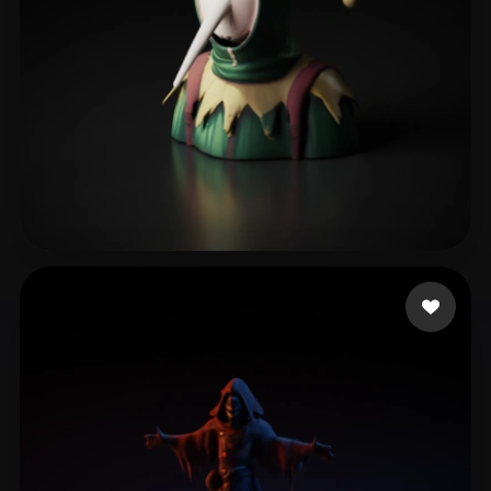
Фриц Даня
13 likes