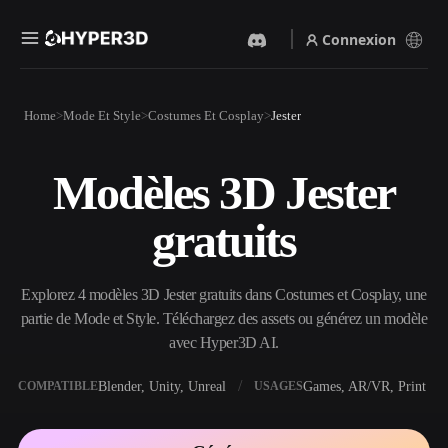
Connexion
Produits
Home
Mode Et Style
Costumes Et Cosplay
Jester
Fonctionnalités
Rodin
ChatAvatar
API
Modèles 3D Jester
Image Vers 3D
Texte Vers 3D
Tarifs
Importez une image, obtenez
Du prompt textuel à l'objet
gratuits
un objet 3D instantanément.
3D — instantanément.
Ressources
Générateur D’images IA
Générateur Vidéo IA
Générez des visuels de haute
Créez des vidéos à partir de
Explorez 4 modèles 3D Jester gratuits dans Costumes et Cosplay, une
qualité à partir d'un simple
texte ou d'images avec l'IA.
prompt.
partie de Mode et Style. Téléchargez des assets ou générez un modèle
Communauté
avec Hyper3D AI.
API
Intégrez notre IA créative à
votre application ou votre
Blender, Unity, Unreal
Games, AR/VR, Print
COMPATIBLE
USAGES
Histoire
Recherche
Blog
workflow.
OmniCraft