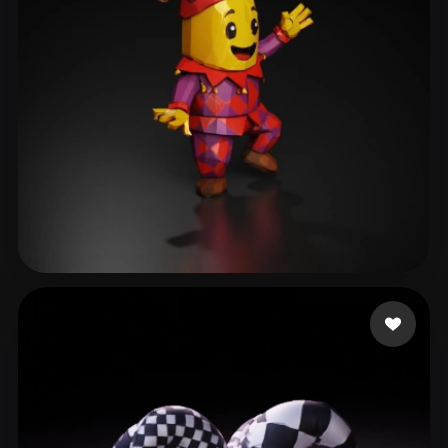
ComfyUI
21
Styles
Abstract
Anime
Cartoon
Cel-Shaded
Fantasy
Flat
Gothic
Hand-Painted
Industrial
Isometric
Low Poly
Medieval
Minimalist
Modern
Organic
Photorealistic
tabby nala the
18 likes
Pixel Art
Realistic
Retro
Stylized
Voxel