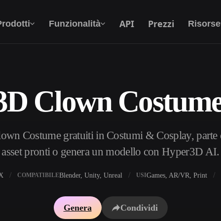
API
Prezzi
Prodotti
Funzionalità
Risorse
3D Clown Costume
Da Testo A 3D
Dal prompt di testo all'oggetto 3D —
all'istante.
own Costume gratuiti in Costumi & Cosplay, parte 
API
Integra la nostra AI creativa nella tua app o nel
asset pronti o genera un modello con Hyper3D AI.
tuo flusso di lavoro.
X
Blender, Unity, Unreal
Games, AR/VR, Print
COMPATIBILE
USI
i texture IA
Motore di ricerca per modelli 3D
Genera
Condividi
HDRI IA
Convertitore da SVG a 3D