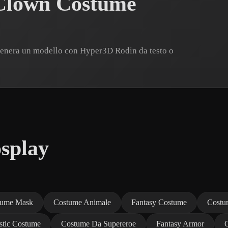
Clown Costume
Genera un modello con Hyper3D Rodin da testo o
splay
tume Mask
Costume Animale
Fantasy Costume
Costu
istic Costume
Costume Da Supereroe
Fantasy Armor