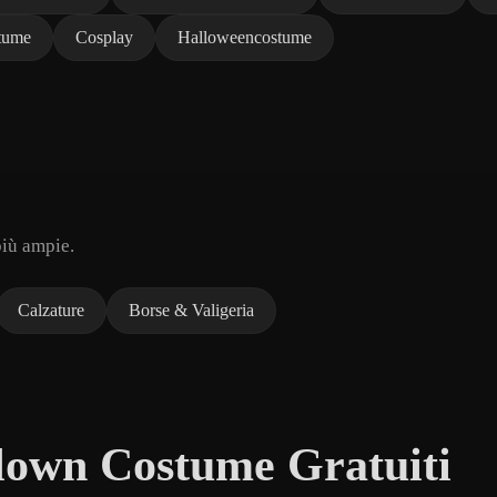
stume
Cosplay
Halloweencostume
più ampie.
Calzature
Borse & Valigeria
lown Costume Gratuiti