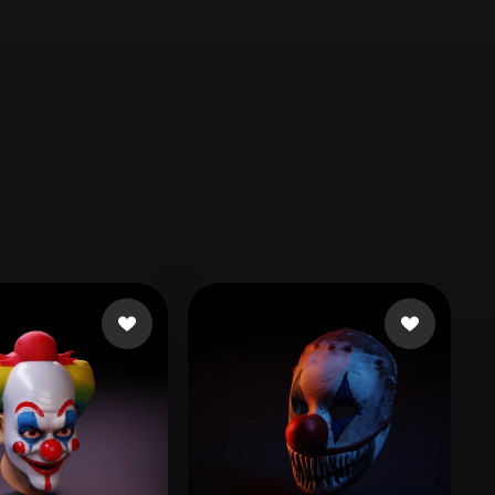
Automotive
Design
Character
Design
21
Flat
Gothic
Minimalist
Modern