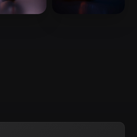
Stylized
Voxel
d WhatA
122 mi piace
Reza32 Levi
53 mi piace