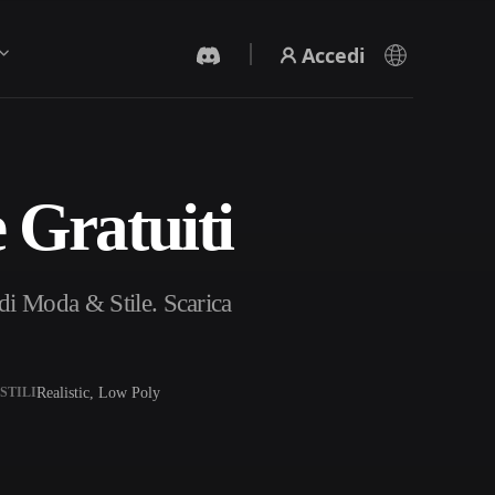
Accedi
 Gratuiti
Generatore Video IA
Crea video da testo o immagini con l'AI.
di Moda & Stile. Scarica
Realistic, Low Poly
STILI
Editor mesh 3D