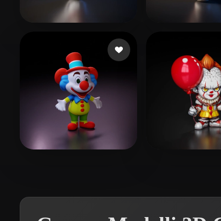
Organic
Photorealistic
Pixel
2406749349
189 mi piace
Cylexzone
124 
Ricciotti Facundo
72 mi piace
oakleaf rome
84