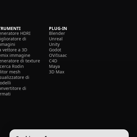
TRUMENTI
PLUG-IN
eneratore HDRI
Blender
glioratore di
Unreal
mmagini
Unity
a vettore a 3D
Godot
emix immagine
OV/Isaac
eneratore di texture
C4D
icerca Rodin
Maya
ditor mesh
3D Max
sualizzatore di
odelli
nvertitore di
ormati