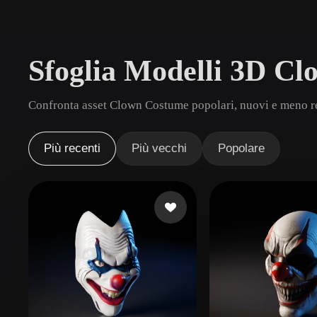
Casi D'uso
3D Printing
Animatio
Sfoglia Modelli 3D C
NFT Creation
E-commer
Jewelry
Metaverse
Confronta asset Clown Costume popolari, nuovi e meno rec
Design
Plug-In
Più recenti
Più vecchi
Popolare
Blender
Unity
Unreal
God
Stili
Abstract
Anime
Cart
Hand-Painted
Industrial
Isome