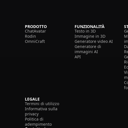
PRODOTTO
FUNZIONALITÀ
S
ChatAvatar
Testo in 3D
G
Rodin
Immagine in 3D
Mi
OmniCraft
Generatore video AI
i
Generatore di
D
immagini AI
R
API
G
R
E
Vi
m
Co
f
LEGALE
Termini di utilizzo
Informativa sulla
privacy
Politica di
adempimento