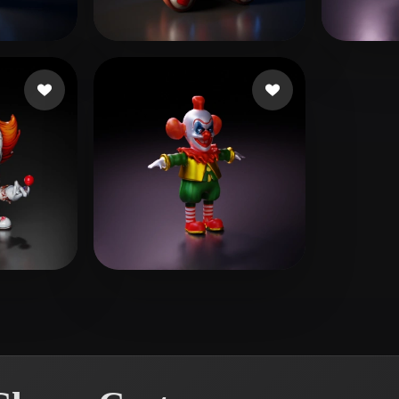
 Art
Realistic
Retro
mi piace
Jully3d
204 mi piace
Worl
 mi piace
Smith Mike
11 mi piace