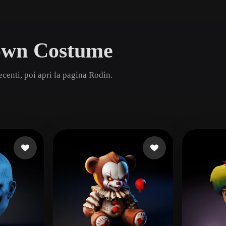
Game
n
Development
lown Costume
ce
VR/AR
Mechanical
enti, poi apri la pagina Rodin.
Engineering
ot
Maya
3DS Max
ComfyUI
oon
Cel-Shaded
Fantasy
tric
Low Poly
Medieval